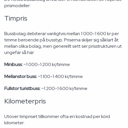
prismodeller:
Timpris
Bussbolag debiterar vanligtvis mellan 1 000-1 600 kr per
timme beroende på busstyp. Priserna skiljer sig såklart åt
mellan olika bolag, men generellt sett ser prisstrukturen ut
ungefär så här:
Minibuss:
~1 000-1 200 kr/timme
Mellanstor buss:
~1 100-1 400 kr/timme
Fullstor turistbuss:
~1 200-1 600 kr/timme
Kilometerpris
Utöver timpriset tillkommer ofta en kostnad per körd
kilometer: