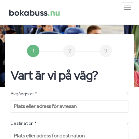
Mini
men
1
2
3
Vart är vi på väg?
Avgångsort *
?
Destination *
?