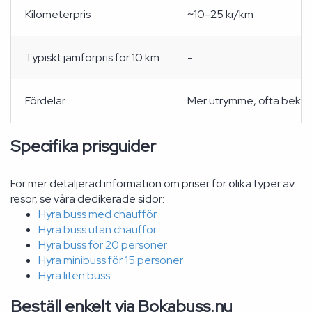
Kilometerpris
~10–25 kr/km
Typiskt jämförpris för 10 km
-
Fördelar
Mer utrymme, ofta bekväm
Specifika prisguider
För mer detaljerad information om priser för olika typer av
resor, se våra dedikerade sidor:
Hyra buss med chaufför
Hyra buss utan chaufför
Hyra buss för 20 personer
Hyra minibuss för 15 personer
Hyra liten buss
Beställ enkelt via Bokabuss.nu