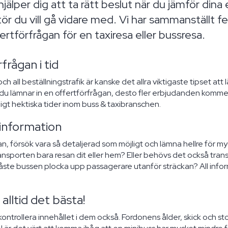
jälper dig att ta rätt beslut när du jämför din
tör du vill gå vidare med. Vi har sammanställt f
ertförfrågan för en taxiresa eller bussresa.
rfrågan i tid
 all beställningstrafik är kanske det allra viktigaste tipset att l
 du lämnar in en offertförfrågan, desto fler erbjudanden kommer
digt hektiska tider inom buss & taxibranschen.
rinformation
n, försök vara så detaljerad som möjligt och lämna hellre för myc
ransporten bara resan dit eller hem? Eller behövs det också tran
åste bussen plocka upp passagerare utanför sträckan? All inform
 alltid det bästa!
tt kontrollera innehållet i dem också. Fordonens ålder, skick och s