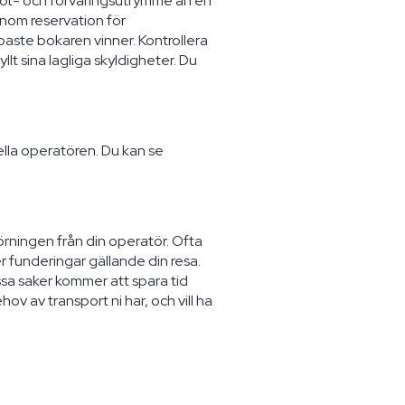
e fot- och förvaringsutrymme än en
enom reservation för
bbaste bokaren vinner. Kontrollera
lt sina lagliga skyldigheter. Du
lla operatören. Du kan se
örningen från din operatör. Ofta
r funderingar gällande din resa.
sa saker kommer att spara tid
v av transport ni har, och vill ha