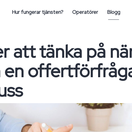
Hur fungerar tjänsten?
Operatörer
Blogg
r att tänka på nä
 en offertförfråg
uss