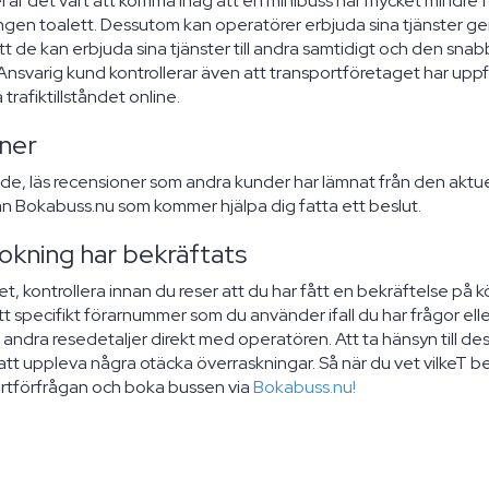
pel är det värt att komma ihåg att en minibuss har mycket mindr
 ingen toalett. Dessutom kan operatörer erbjuda sina tjänster g
att de kan erbjuda sina tjänster till andra samtidigt och den sna
nsvarig kund kontrollerar även att transportföretaget har uppfyl
trafiktillståndet online.
oner
de, läs recensioner som andra kunder har lämnat från den aktue
ån Bokabuss.nu som kommer hjälpa dig fatta ett beslut.
 bokning har bekräftats
, kontrollera innan du reser att du har fått en bekräftelse på k
tt specifikt förarnummer som du använder ifall du har frågor elle
dra resedetaljer direkt med operatören. Att ta hänsyn till des
t uppleva några otäcka överraskningar. Så när du vet vilkeT beho
fertförfrågan och boka bussen via
Bokabuss.nu!