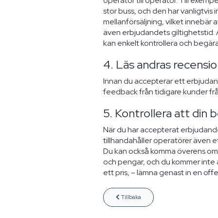
operatör till operatör. Till exem
stor buss, och den har vanligtvis
mellanförsäljning, vilket innebär 
även erbjudandets giltighetstid. A
kan enkelt kontrollera och begära 
4. Läs andras recensi
Innan du accepterar ett erbjudan
feedback från tidigare kunder fr
5. Kontrollera att din
När du har accepterat erbjudandet
tillhandahåller operatörer även e
Du kan också komma överens om an
och pengar, och du kommer inte at
ett pris, – lämna genast in en of
Tillbaka