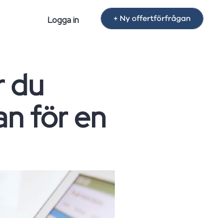
+ Ny offertförfrågan
Logga in
r du
an för en