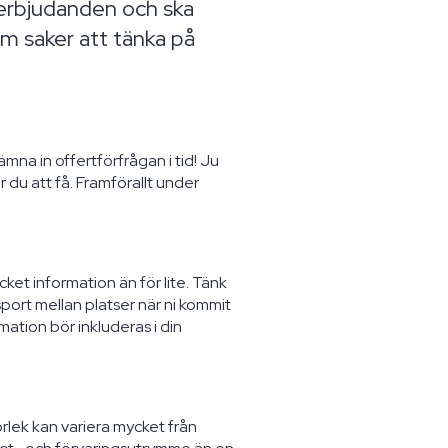
a erbjudanden och ska
em saker att tänka på
ämna in offertförfrågan i tid! Ju
 du att få. Framförallt under
ket information än för lite. Tänk
sport mellan platser när ni kommit
ation bör inkluderas i din
torlek kan variera mycket från