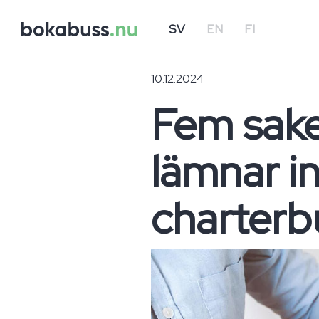
SV
EN
FI
10.12.2024
Fem sake
lämnar in
charterb