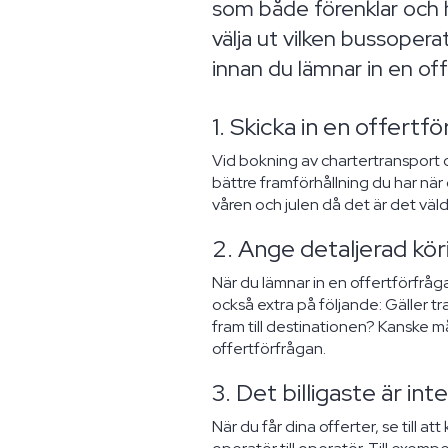
som både förenklar och h
välja ut vilken bussopera
innan du lämnar in en off
1. Skicka in en offertfö
Vid bokning av chartertransport och
bättre framförhållning du har när
våren och julen då det är det väl
2. Ange detaljerad kö
När du lämnar in en offertförfråga
också extra på följande: Gäller t
fram till destinationen? Kanske m
offertförfrågan.
3. Det billigaste är inte
När du får dina offerter, se till a