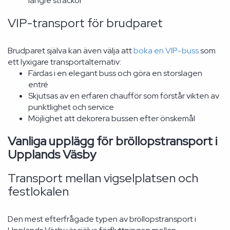
längre sträckor
VIP-transport för brudparet
Brudparet själva kan även välja att
boka en VIP-buss
som
ett lyxigare transportalternativ:
Färdas i en elegant buss och göra en storslagen
entré
Skjutsas av en erfaren chaufför som förstår vikten av
punktlighet och service
Möjlighet att dekorera bussen efter önskemål
Vanliga upplägg för bröllopstransport i
Upplands Väsby
Transport mellan vigselplatsen och
festlokalen
Den mest efterfrågade typen av bröllopstransport i