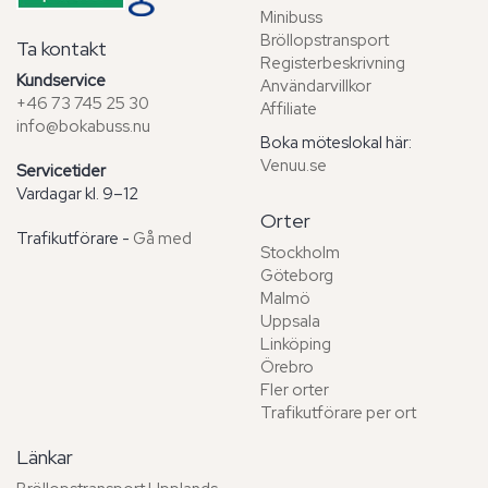
Minibuss
Bröllopstransport
Ta kontakt
Registerbeskrivning
Kundservice
Användarvillkor
+46 73 745 25 30
Affiliate
info@bokabuss.nu
Boka möteslokal här:
Venuu.se
Servicetider
Vardagar kl. 9–12
Orter
Trafikutförare -
Gå med
Stockholm
Göteborg
Malmö
Uppsala
Linköping
Örebro
Fler orter
Trafikutförare per ort
Länkar