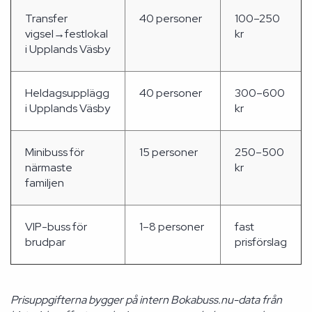
Transfer
40 personer
100–250
vigsel→festlokal
kr
i Upplands Väsby
Heldagsupplägg
40 personer
300–600
i Upplands Väsby
kr
Minibuss för
15 personer
250–500
närmaste
kr
familjen
VIP-buss för
1–8 personer
fast
brudpar
prisförslag
Prisuppgifterna bygger på intern Bokabuss.nu-data från