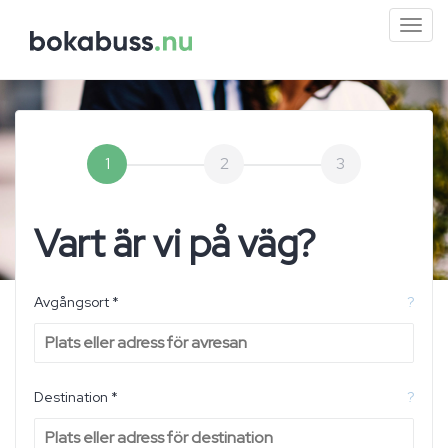
Mini
men
1
2
3
Vart är vi på väg?
Avgångsort *
?
Destination *
?