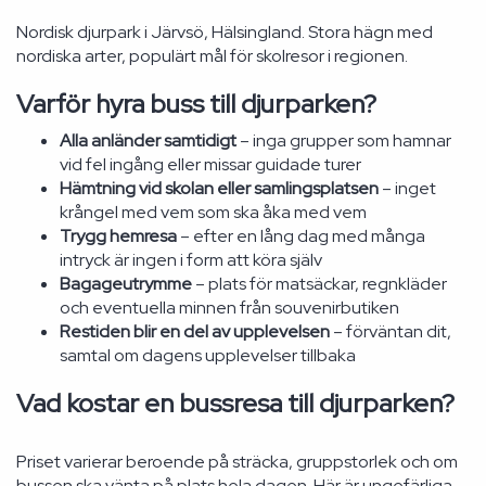
Nordisk djurpark i Järvsö, Hälsingland. Stora hägn med
nordiska arter, populärt mål för skolresor i regionen.
Varför hyra buss till djurparken?
Alla anländer samtidigt
– inga grupper som hamnar
vid fel ingång eller missar guidade turer
Hämtning vid skolan eller samlingsplatsen
– inget
krångel med vem som ska åka med vem
Trygg hemresa
– efter en lång dag med många
intryck är ingen i form att köra själv
Bagageutrymme
– plats för matsäckar, regnkläder
och eventuella minnen från souvenirbutiken
Restiden blir en del av upplevelsen
– förväntan dit,
samtal om dagens upplevelser tillbaka
Vad kostar en bussresa till djurparken?
Priset varierar beroende på sträcka, gruppstorlek och om
bussen ska vänta på plats hela dagen. Här är ungefärliga