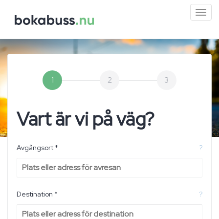
Mini
men
1
2
3
Vart är vi på väg?
Avgångsort *
?
Destination *
?