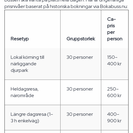
prisnivåer baserat på historiska bokningar via Bokabuss.nu:
Ca-
pris
per
Resetyp
Gruppstorlek
person
Lokal körning till
30 personer
150–
närliggande
400 kr
djurpark
Heldagsresa,
30 personer
250–
närområde
600 kr
Längre dagsresa (1–
30 personer
400–
3 h enkelväg)
900 kr