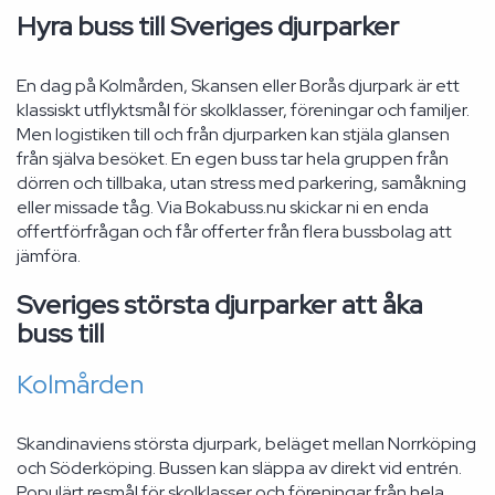
Hyra buss till Sveriges djurparker
En dag på Kolmården, Skansen eller Borås djurpark är ett
klassiskt utflyktsmål för skolklasser, föreningar och familjer.
Men logistiken till och från djurparken kan stjäla glansen
från själva besöket. En egen buss tar hela gruppen från
dörren och tillbaka, utan stress med parkering, samåkning
eller missade tåg. Via Bokabuss.nu skickar ni en enda
offertförfrågan och får offerter från flera bussbolag att
jämföra.
Sveriges största djurparker att åka
buss till
Kolmården
Skandinaviens största djurpark, beläget mellan Norrköping
och Söderköping. Bussen kan släppa av direkt vid entrén.
Populärt resmål för skolklasser och föreningar från hela