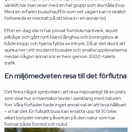
särskilt när man reser med en hel grupp som ska hålla ihop.
Med en erfaren busschaufför som vet vägen kan ni istället
förbereda er mentalt på att kliva in i en annan tid.
Efter en dag där ni har provat forntida hantverk, skjutit
pilbåge och gått runt bland långhus och boningshus är
både kropp och hjärna fyllda av intryck. Då är det skönt att
sjunka ner i ett modernt bussäte och smälta upplevelserna
medan någon annan kör er hem genom 2000-talets
trafik.
En miljömedveten resa till det förflutna
Det finns något symboliskt i att resa miljövänligt till en plats
som visar hur vi människor levde i samklang med naturen
förr. Våra förfäder hade inget annat val än att leva hållbart
– vi har det. En fullsatt buss kan ersätta upp till 30 bilar,
vilket betyder mindre påverkan på den natur som har
format både forntid och nutid.