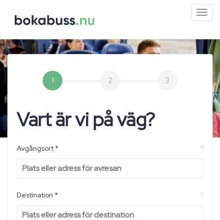
Mini
men
1
2
3
Vart är vi på väg?
Avgångsort *
?
Destination *
?