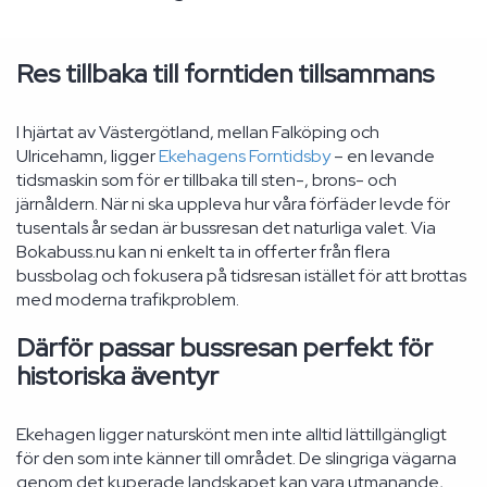
Res tillbaka till forntiden tillsammans
I hjärtat av Västergötland, mellan Falköping och
Ulricehamn, ligger
Ekehagens Forntidsby
– en levande
tidsmaskin som för er tillbaka till sten-, brons- och
järnåldern. När ni ska uppleva hur våra förfäder levde för
tusentals år sedan är bussresan det naturliga valet. Via
Bokabuss.nu kan ni enkelt ta in offerter från flera
bussbolag och fokusera på tidsresan istället för att brottas
med moderna trafikproblem.
Därför passar bussresan perfekt för
historiska äventyr
Ekehagen ligger naturskönt men inte alltid lättillgängligt
för den som inte känner till området. De slingriga vägarna
genom det kuperade landskapet kan vara utmanande,