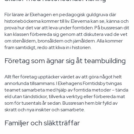
För lärare är Ekehagen en pedagogisk guldgruva där
historieböckerna kommer till liv. Eleverna kan se, känna och
prova hur det var att leva under forntiden. På bussresan dit
kan klassen förbereda sig genom att diskutera vad de vet
om stenåldern, bronsåldern och järnåldern. Alla kommer
fram samtidigt, redo att kliva in i historien.
Företag som ägnar sig åt teambuilding
Allt fler företag upptäcker värdet av att göra något helt
annorlunda tillsammans. I Ekehagens Forntidsby tvingas
teamet samarbeta med hjälp av forntida metoder – tända
eld utan tändstickor, tillverka verktyg eller förbereda mat
som för tusentals år sedan. Bussresan hem blir fylld av
skratt och nya insikter och samarbete.
Familjer och släktträffar