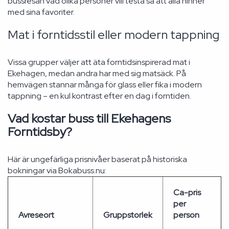
bussresan vad olika personer vill testa så att alla hinner
med sina favoriter.
Mat i forntidsstil eller modern tappning
Vissa grupper väljer att äta forntidsinspirerad mat i
Ekehagen, medan andra har med sig matsäck. På
hemvägen stannar många för glass eller fika i modern
tappning – en kul kontrast efter en dag i forntiden.
Vad kostar buss till Ekehagens
Forntidsby?
Här är ungefärliga prisnivåer baserat på historiska
bokningar via Bokabuss.nu:
Ca-pris
per
Avreseort
Gruppstorlek
person