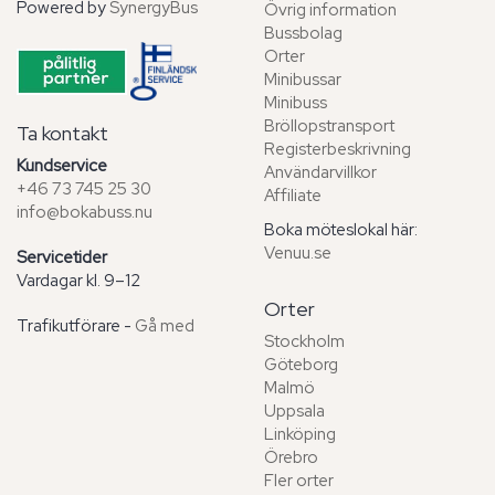
Powered by
SynergyBus
Övrig information
Bussbolag
Orter
Minibussar
Minibuss
Bröllopstransport
Ta kontakt
Registerbeskrivning
Kundservice
Användarvillkor
+46 73 745 25 30
Affiliate
info@bokabuss.nu
Boka möteslokal här:
Venuu.se
Servicetider
Vardagar kl. 9–12
Orter
Trafikutförare -
Gå med
Stockholm
Göteborg
Malmö
Uppsala
Linköping
Örebro
Fler orter