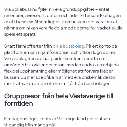
Via Bokabuss.nu fyller ni i era grunduppgifter – antal
resenärer, avreseort, datum och tider. Eftersom Ekehagen
är ett besöksmål som ligger utomhus kan det vara bra att
nämna om ni kan vara flexibla med tiderna ifall vädret skulle
spela ett spratt.
Snart får ni offerter från
olika bussbolag
. På ert konto på
plattformen kan ni jämföra priser och villkor i lugn och ro.
Vissa bolag kanske har guider som kan berätta om
områdets historia under resan, medan andra kan erbjuda
flexibel upphämtning eller möjlighet att förvara kläder i
bussen. Ju mer specifika ni är med era önskemål, desto
mer träffsäkra blir de offerter ni får från bussbolagen.
Gruppresor från hela Västsverige till
forntiden
Ekehagens läge i centrala Västergötland gör platsen
tillgänglig från många håll: