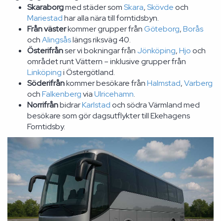
Skaraborg
med städer som
Skara
,
Skövde
och
Mariestad
har alla nära till forntidsbyn.
Från väster
kommer grupper från
Göteborg
,
Borås
och
Alingsås
längs riksväg 40.
Österifrån
ser vi bokningar från
Jönköping
,
Hjo
och
området runt Vättern – inklusive grupper från
Linköping
i Östergötland.
Söderifrån
kommer besökare från
Halmstad
,
Varberg
och
Falkenberg
via
Ulricehamn
.
Norrifrån
bidrar
Karlstad
och södra Värmland med
besökare som gör dagsutflykter till Ekehagens
Forntidsby.