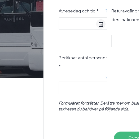
Avresedag och tid *
?
Returavgång 
destinatione
Beräknat antal personer
*
?
Formuläret fortsätter. Berätta mer om buss
taxiresan du behöver på följande sida.
Fort