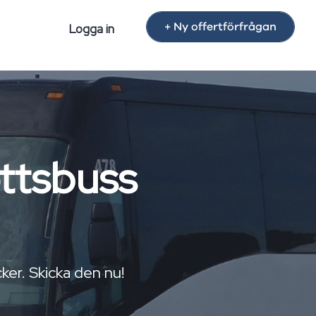
+ Ny offertförfrågan
Logga in
ottsbuss
ker. Skicka den nu!