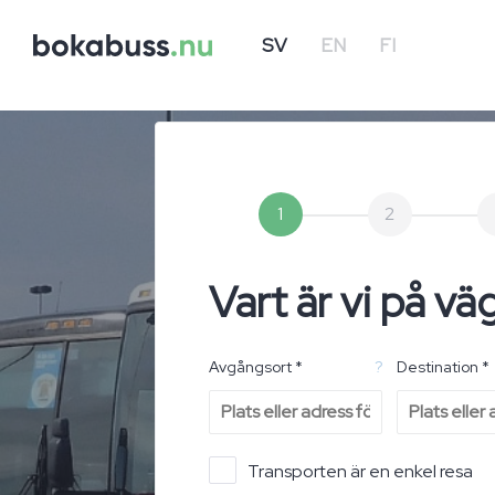
SV
EN
FI
1
2
Vart är vi på vä
Avgångsort *
?
Destination *
Transporten är en enkel resa