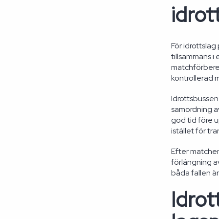
idrot
För idrottslag
tillsammans i
matchförbered
kontrollerad mi
Idrottsbussen 
samordning av 
god tid före 
istället för tr
Efter matchen 
förlängning av
båda fallen ä
Idrot