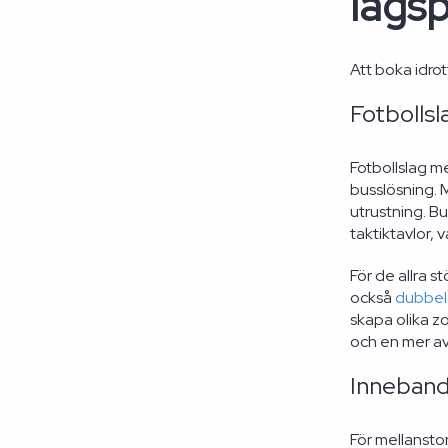
lagsp
Att boka idrot
Fotbollsl
Fotbollslag m
busslösning. 
utrustning. 
taktiktavlor, 
För de allra s
också
dubbel
skapa olika z
och en mer av
Inneband
För mellansto