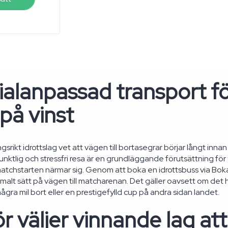
ialanpassad transport f
 på vinst
srikt idrottslag vet att vägen till bortasegrar börjar långt innan 
nktlig och stressfri resa är en grundläggande förutsättning för
atchstarten närmar sig. Genom att boka en idrottsbuss via Bok
imalt sätt på vägen till matcharenan. Det gäller oavsett om det 
gra mil bort eller en prestigefylld cup på andra sidan landet.
r väljer vinnande lag at