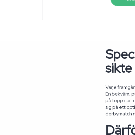
Spec
sikte
Varje framgång
En bekväm, pu
på topp när m
sig på ett opt
derbymatch nå
Därfö