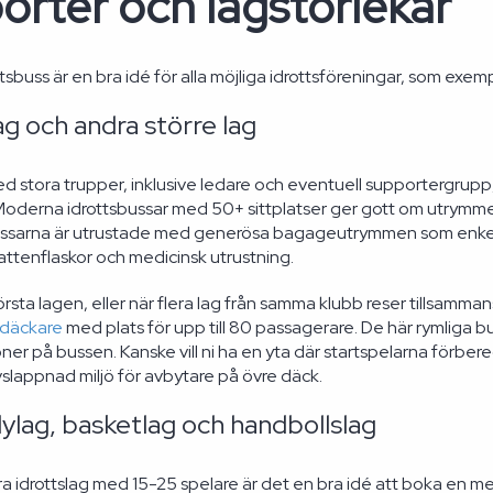
orter och lagstorlekar
tsbuss är en bra idé för alla möjliga idrottsföreningar, som exemp
ag och andra större lag
ed stora trupper, inklusive ledare och eventuell supportergrupp
Moderna idrottsbussar med 50+ sittplatser ger gott om utrymme 
Bussarna är utrustade med generösa bagageutrymmen som enke
vattenflaskor och medicinsk utrustning.
törsta lagen, eller när flera lag från samma klubb reser tillsammans 
däckare
med plats för upp till 80 passagerare. De här rymliga bu
oner på bussen. Kanske vill ni ha en yta där startspelarna förbe
slappnad miljö för avbytare på övre däck.
ylag, basketlag och handbollslag
ra idrottslag med 15-25 spelare är det en bra idé att boka en m