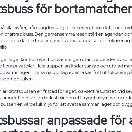
tsbuss för bortamatcher
 på alla nivåer, från ungdomslag till elitserien, finns det stora fö
 en chartrad buss. Den gemensamma resan stärker lagandan och b
elserna där taktiksnack, mental förberedelse och fokusering 
ljö.
ger laget kontroll över tidsplaneringen utan beroendet av kollekt
flera privatbilar. Hela truppen anländer samlad och utvilad med 
uppvärmningen. Tränarna och lagledarna kan fullt ut fokusera 
ansportlogistiken.
är idrottsbussen en fristad för laget, oavsett resultatet. Vid s
 firandet, och vid en förlust blir den ett tryggt utrymme för ref
r bussen en värdefull miljö för att svetsa samman laget och b
tsbussar anpassade för a