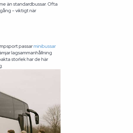
me än standardbussar. Ofta
ång – viktigt när
kampsport passar
minibussar
främjar lagsammanhållning
akta storlek har de här
g.