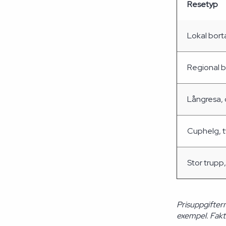
Resetyp
Lokal bort
Regional 
Långresa, 
Cuphelg, 
Stor trupp, 
Prisuppgifter
exempel. Faktis