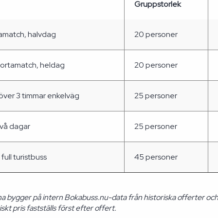
Gruppstorlek
amatch, halvdag
20 personer
bortamatch, heldag
20 personer
över 3 timmar enkelväg
25 personer
två dagar
25 personer
full turistbuss
45 personer
na bygger på intern Bokabuss.nu-data från historiska offerter oc
kt pris fastställs först efter offert.