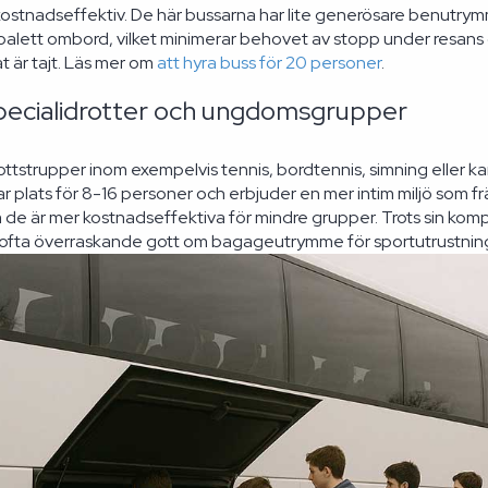
stnadseffektiv. De här bussarna har lite generösare benutrym
oalett ombord, vilket minimerar behovet av stopp under resans g
 är tajt. Läs mer om
att hyra buss för 20 personer
.
pecialidrotter och ungdomsgrupper
rottstrupper inom exempelvis tennis, bordtennis, simning eller 
ar plats för 8-16 personer och erbjuder en mer intim miljö som 
 de är mer kostnadseffektiva för mindre grupper. Trots sin komp
 ofta överraskande gott om bagageutrymme för sportutrustnin