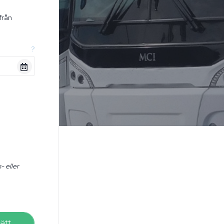
från
n
?
- eller
sätt