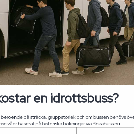
ostar en idrottsbuss?
ar beroende på sträcka, gruppstorlek och om bussen behövs över
risnivåer baserat på historiska bokningar via Bokabuss.nu: