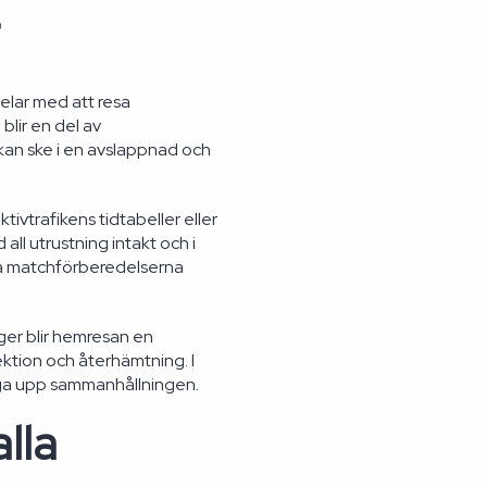
rdelar med att resa
lir en del av
kan ske i en avslappnad och
ivtrafikens tidtabeller eller
all utrustning intakt och i
på matchförberedelserna
eger blir hemresan en
lektion och återhämtning. I
ygga upp sammanhållningen.
lla