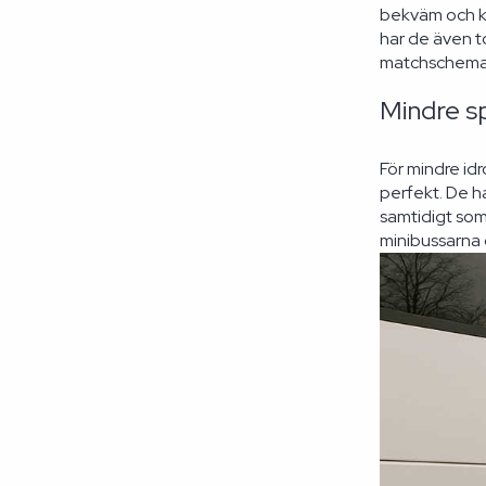
bekväm och ko
har de även t
matchschemat
Mindre s
För mindre id
perfekt. De h
samtidigt som
minibussarna