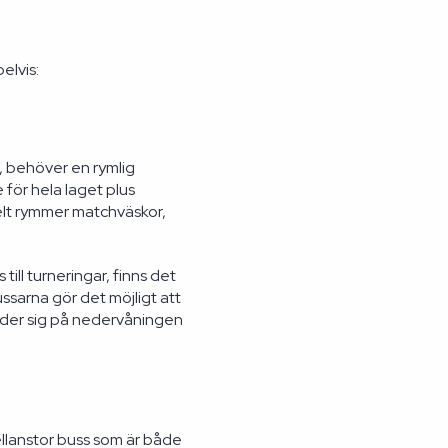
elvis:
, behöver en rymlig
för hela laget plus
lt rymmer matchväskor,
till turneringar, finns det
ssarna gör det möjligt att
reder sig på nedervåningen
ellanstor buss som är både