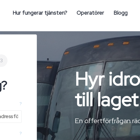
Hur fungerar tjänsten?
Operatörer
Blogg
3
Hyr idr
g?
till laget
?
En offertförfrågan räc
?