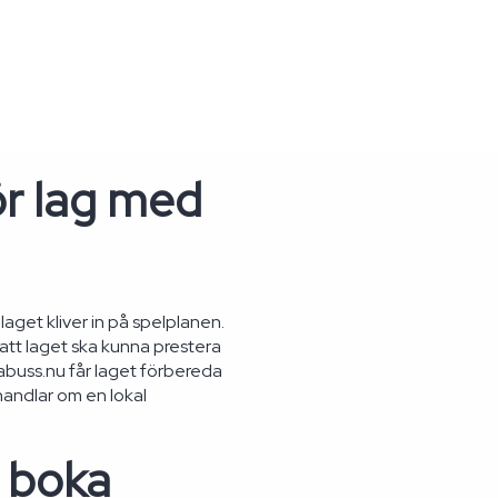
ör lag med
laget kliver in på spelplanen.
 att laget ska kunna prestera
abuss.nu får laget förbereda
handlar om en lokal
t boka