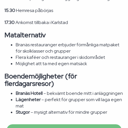
15.30
Hemresa påbörjas
17.30
Ankomst tillbaka i Karlstad
Matalternativ
Branäs restauranger erbjuder förmånliga matpaket
för skolklasser och grupper
Flera kaféer och restauranger i skidområdet
Möjlighet att ta med egen matsäck
Boendemöjligheter (för
flerdagarsresor)
Branäs Hotell
– bekvämt boende mitt i anläggningen
Lägenheter
– perfekt för grupper som vill laga egen
mat
Stugor
– mysigt alternativ för mindre grupper