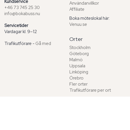
Kundservice
Användarvillkor
+46 73 745 25 30
Affiliate
info@bokabuss.nu
Boka möteslokal här:
Venuu.se
Servicetider
Vardagar kl. 9–12
Orter
Trafikutförare -
Gå med
Stockholm
Göteborg
Malmö
Uppsala
Linköping
Örebro
Fler orter
Trafikutförare per ort