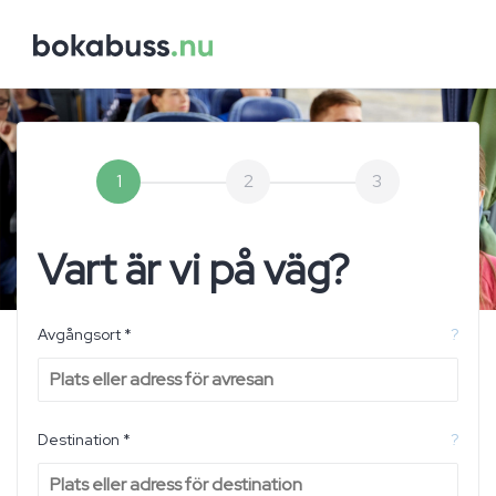
1
2
3
Vart är vi på väg?
Avgångsort *
?
Destination *
?