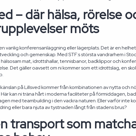
ved – där hälsa, rörelse o
rupplevelser möts
gen vanlig konferensanläggning eller lägerplats. Det är en helhetsm
veckling och gemenskap. Med STF:s största vandrarhem i Stoc
älsosam mat, idrottshallar, tennisbanor, badklippor och konferen
else. Det gäller oavsett om ni kommer som ett idrottslag, en skolk
p.
 känslan på Lillsved kommer från kombinationen av nytta och nöj
. Här kan ni träna hårt i moderna faciliteter på förmiddagen, bad
agen med teambuilding i den vackra naturen. Eller varför inte 
dring eller bara njuta av tystnaden långt från stadens brus?
en transport som matcha