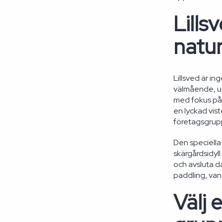
Lills
natu
Lillsved är in
välmående, ut
med fokus på h
en lyckad vist
företagsgrup
Den speciella
skärgårdsidyll
och avsluta d
paddling, van
Välj 