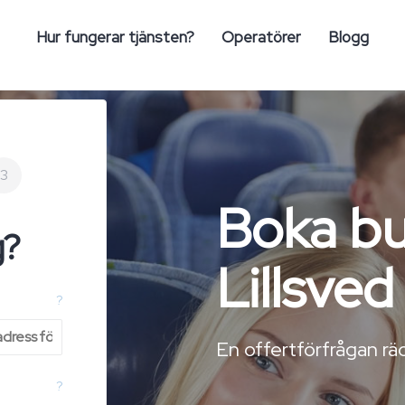
Hur fungerar tjänsten?
Operatörer
Blogg
3
Boka bus
g?
Lillsved
?
En offertförfrågan räc
?