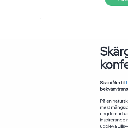
Skärg
konf
Ska ni åka till
L
bekväm transp
På en natursk
mest mångsidi
ungdomar har
inspirerande m
uppleva Lillsv