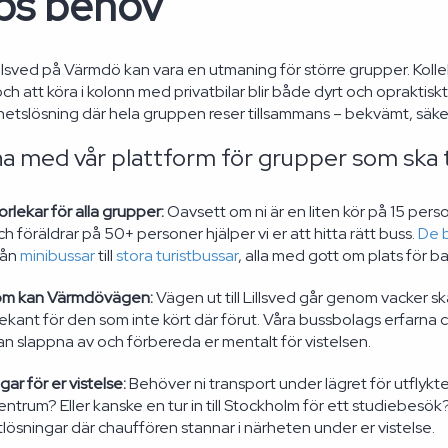
ps behov
l Lillsved på Värmdö kan vara en utmaning för större grupper. Koll
ch att köra i kolonn med privatbilar blir både dyrt och opraktis
elhetslösning där hela gruppen reser tillsammans – bekvämt, säke
a med vår plattform för grupper som ska til
torlekar för alla grupper:
Oavsett om ni är en liten kör på 15 person
 föräldrar på 50+ personer hjälper vi er att hitta rätt buss.
De 
från
minibussar
till
stora turistbussar
, alla med gott om plats för 
om kan Värmdövägen:
Vägen ut till Lillsved går genom vacker s
ekant för den som inte kört där förut. Våra bussbolags erfarna c
kan slappna av och förbereda er mentalt för vistelsen.
gar för er vistelse:
Behöver ni transport under lägret för utflykter
trum? Eller kanske en tur in till Stockholm för ett studiebes
lösningar där chauffören stannar i närheten under er vistelse.