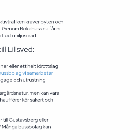
ektivtrafiken kräver byten och
kt. Genom Bokabuss.nu får ni
rt och miljösmart.
l Lillsved:
er eller ett helt idrottslag
bussbolag vi samarbetar
bagage och utrustning.
kärgårdsnatur, men kan vara
haufförer kör säkert och
 till Gustavsberg eller
ök? Många bussbolag kan