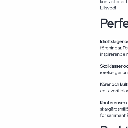
kontaktar er f
Lillsved!
Perfe
Idrottsläger o
föreningar. Fo
inspirerande m
Skolklasser o
rörelse ger u
Körer och kul
en favorit bla
Konferenser 
skärgårdsmiljö
för sammanhå