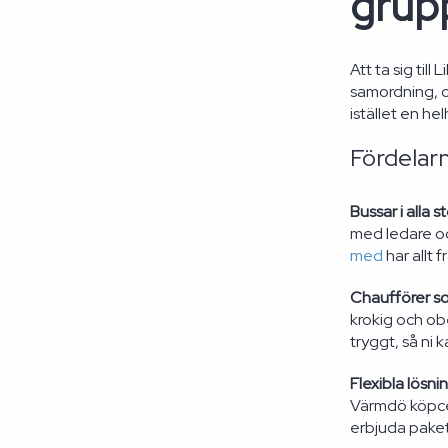
grup
Att ta sig til
samordning, o
istället en h
Fördelarn
Bussar i alla s
med ledare och
med
har allt 
Chaufförer s
krokig och ob
tryggt, så ni 
Flexibla lösnin
Värmdö köpcen
erbjuda paket