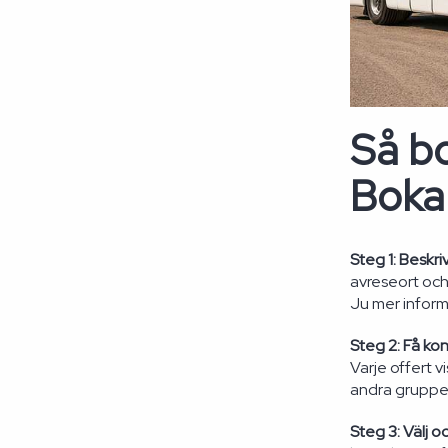
Så bo
Boka
Steg 1: Beskriv
avreseort och
Ju mer inform
Steg 2: Få kon
Varje offert 
andra grupper
Steg 3: Välj oc