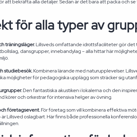
ör att bekräfta alla detaljer. Sedan är det bara att packa och se
kt för alla typer av gru
ch träningsläger.
Lillsveds omfattande idrottsfaciliteter gör det ti
tbollslag, dansgrupper, innebandylag – alla hittar här möjlighete
iljö.
ch studiebesök.
Kombinera lärande med naturupplevelser. Lillsv
nika möjligheter för pedagogiska upplägg som sträcker sig utan
turgrupper.
Den fantastiska akustiken i lokalerna och den inspirera
nd körer och orkestrar för intensiva helger av övning.
och företagsevent.
För företag som vill kombinera effektiva mö
 är Lillsved oslagbart. Här finns både professionella konferensl
llningen.