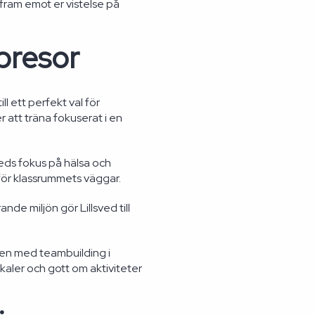
 fram emot er vistelse på
ppresor
ll ett perfekt val för
r att träna fokuserat i en
eds fokus på hälsa och
för klassrummets väggar.
nde miljön gör Lillsved till
ten med teambuilding i
okaler och gott om aktiviteter