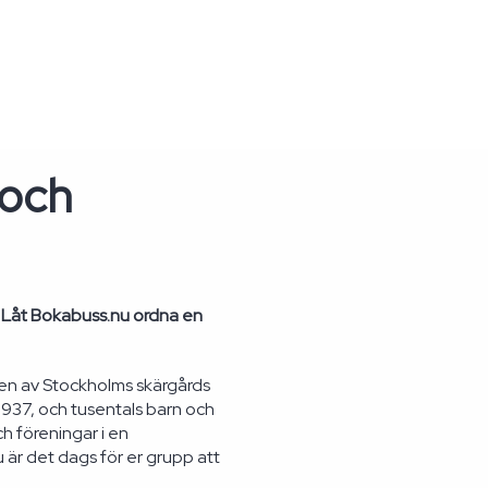
 och
g? Låt Bokabuss.nu ordna en
 en av Stockholms skärgårds
937, och tusentals barn och
 föreningar i en
 är det dags för er grupp att