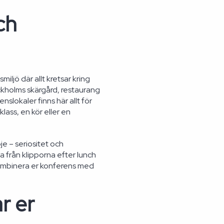
ch
iljö där allt kretsar kring
kholms skärgård, restaurang
slokaler finns här allt för
lass, en kör eller en
e – seriositet och
a från klipporna efter lunch
kombinera er konferens med
r er