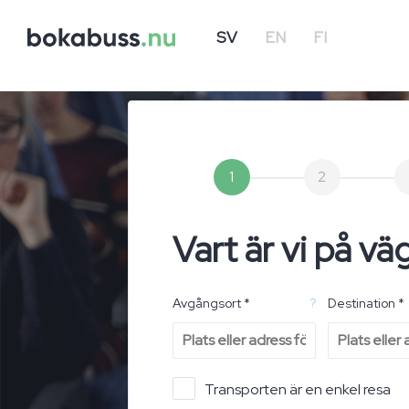
SV
EN
FI
1
2
Vart är vi på vä
Avgångsort *
?
Destination *
Transporten är en enkel resa