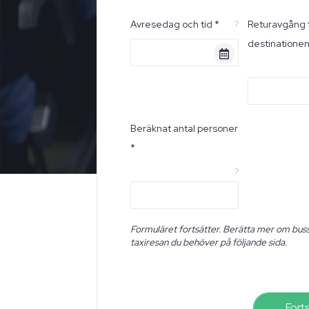
Avresedag och tid *
?
Returavgång 
destinatione
Beräknat antal personer
*
?
Formuläret fortsätter. Berätta mer om buss
taxiresan du behöver på följande sida.
Fort