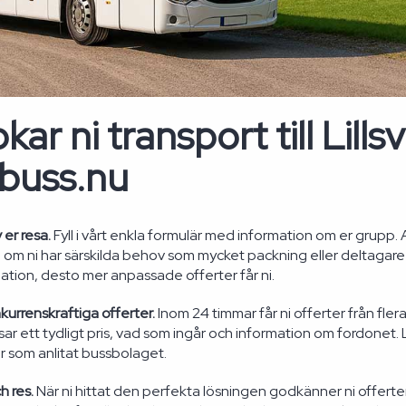
kar ni transport till Lills
buss.nu
 er resa.
Fyll i vårt enkla formulär med information om er grupp.
 om ni har särskilda behov som mycket packning eller deltagare
ation, desto mer anpassade offerter får ni.
kurrenskraftiga offerter.
Inom 24 timmar får ni offerter från fle
visar ett tydligt pris, vad som ingår och information om fordone
 som anlitat bussbolaget.
h res.
När ni hittat den perfekta lösningen godkänner ni offerte