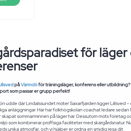
årdsparadiset för läger
erenser
illsved
på
Värmdö
för träningsläger, konferens eller utbildnin
ort som passar er grupp perfekt!
ön udde där Lindalssundet möter Saxarfjärden ligger Lillsved –
ga anläggningar. Här har folkhögskolan coachat ledare sedan 1
 skapat sommarminnen på läger här. Dessutom möts företag och
iljö som kombinerar proffsiga faciliteter med skärgårdsnatur. Nu
eds unika atmosfär, och vi hjälper er ordna en smidig resa dit.