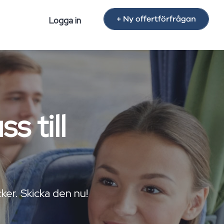
+ Ny offertförfrågan
Logga in
s till
ker. Skicka den nu!