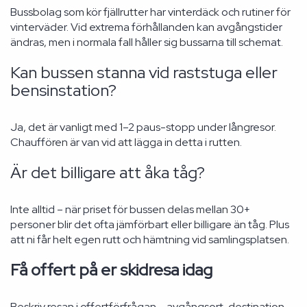
Bussbolag som kör fjällrutter har vinterdäck och rutiner för
vinterväder. Vid extrema förhållanden kan avgångstider
ändras, men i normala fall håller sig bussarna till schemat.
Kan bussen stanna vid raststuga eller
bensinstation?
Ja, det är vanligt med 1–2 paus-stopp under långresor.
Chauffören är van vid att lägga in detta i rutten.
Är det billigare att åka tåg?
Inte alltid – när priset för bussen delas mellan 30+
personer blir det ofta jämförbart eller billigare än tåg. Plus
att ni får helt egen rutt och hämtning vid samlingsplatsen.
Få offert på er skidresa idag
Beskriv resan i offertförfrågan – avgångsort, destination,