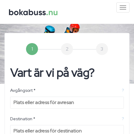
Mini
men
1
2
3
Vart är vi på väg?
Avgångsort *
?
Destination *
?