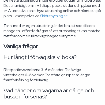
De flesta skidanläggningar erbjuder skiduthyrning på plats.
Det är smidigt om ni vill slippa packa skidor och pjäxor med
er. Alternativt kan ni hyra utrustning online och hämta ut på
plats – exempelvis via
Skiduthyrning.se
.
Tar ni med er egen utrustning är det bra att specificera
mängden i offertförfrågan så att bussbolaget kan matcha
rätt fordon med tillräckligt bagageutrymme.
Vanliga frågor
Hur långt i förväg ska vi boka?
För sportlovsveckorna 3–6 månader. För övriga
vinterhelger 6–8 veckor. För större grupper är längre
framförhållning fördelaktig.
Vad händer om vägarna är dåliga och
bussen försenas?