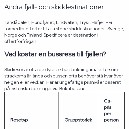
Andra fjäll- och skiddestinationer
Tandådalen, Hundfjället, Lindvallen, Trysil, Hafjell – vi
förmedlar offerter till alla större skiddestinationer i Sverige,
Norge och Finland. Specificera er destination i
offertförfrågan.
Vad kostar en bussresa till fjällen?
Skidresor är ofta de dyraste bussbokningarna eftersom
sträckorna är långa och bussen ofta behöver stå kvar över
helgen eller veckan. Här är ungefärliga prisnivåer baserat
på historiska bokningar via Bokabuss.nu:
Ca-
pris
per
Resetyp
Gruppstorlek
person