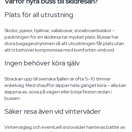
Varför hyra buss till skidresan?
Plats för all utrustning
Skidor, pjäxor, hjälmar, vallaboxar, snowboardväskor –
packningen för en skidresa tar mycket plats. Bussar har
stora bagageutrymmen så att utrustningen får plats utan
att ni behöver kompromissa med komforten ombord.
Ingen behöver köra själv
Sträckan upp till svenska fjällen är ofta 5–10 timmar
enkelväg. Med chaufför slipper hela gänget köra – alla kan
slappna av, sova på vägen eller börja festen redan i
bussen.
Säker resa även vid vinterväder
Vinterväglag och eventuell snöoväder hanteras bättre av