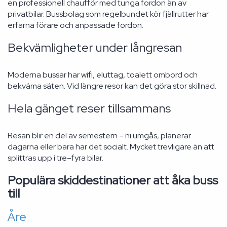
en professionell chaufför med tunga fordon än av
privatbilar. Bussbolag som regelbundet kör fjällrutter har
erfarna förare och anpassade fordon.
Bekvämligheter under långresan
Moderna bussar har wifi, eluttag, toalett ombord och
bekväma säten. Vid längre resor kan det göra stor skillnad.
Hela gänget reser tillsammans
Resan blir en del av semestern – ni umgås, planerar
dagarna eller bara har det socialt. Mycket trevligare än att
splittras upp i tre–fyra bilar.
Populära skiddestinationer att åka buss
till
Åre