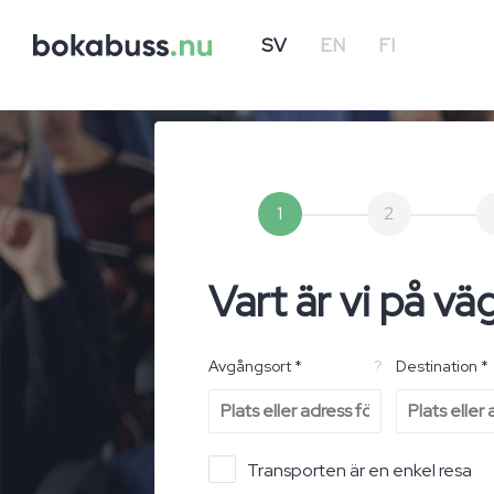
SV
EN
FI
1
2
Vart är vi på vä
Avgångsort *
?
Destination *
Transporten är en enkel resa