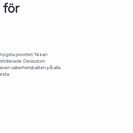
 för
ögsta prioritet. Ni kan
trollerade. Dessutom
 även säkerhetsbälten på alla
esta.