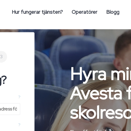
Hur fungerar tjänsten?
Operatörer
Blogg
3
Hyra mi
g?
Avesta 
?
skolres
?