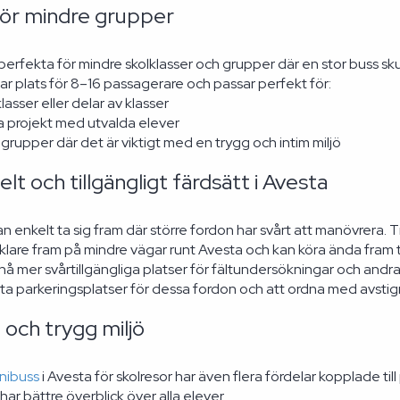
för mindre grupper
perfekta för mindre skolklasser och grupper där en stor buss sku
ar plats för 8–16 passagerare och passar perfekt för:
lasser eller delar av klasser
a projekt med utvalda elever
grupper där det är viktigt med en trygg och intim miljö
elt och tillgängligt färdsätt i Avesta
an enkelt ta sig fram där större fordon har svårt att manövrera.
klare fram på mindre vägar runt Avesta och kan köra ända fram 
 nå mer svårtillgängliga platser för fältundersökningar och andr
itta parkeringsplatser för dessa fordon och att ordna med avstig
 och trygg miljö
nibuss
i Avesta för skolresor har även flera fördelar kopplade ti
har bättre överblick över alla elever