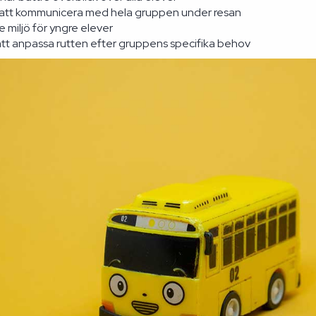
 att kommunicera med hela gruppen under resan
 miljö för yngre elever
att anpassa rutten efter gruppens specifika behov