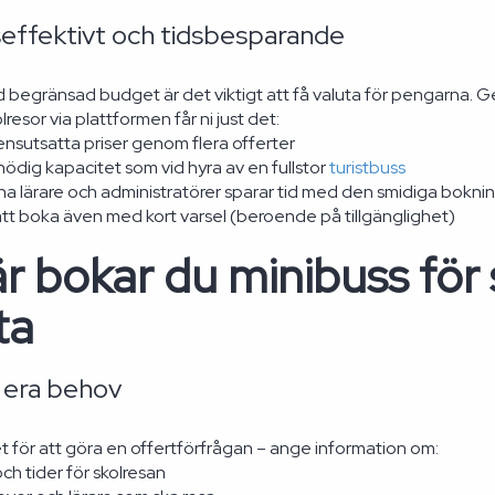
effektivt och tidsbesparande
d begränsad budget är det viktigt att få valuta för pengarna. G
lresor via plattformen får ni just det:
nsutsatta priser genom flera offerter
ödig kapacitet som vid hyra av en fullstor
turistbuss
a lärare och administratörer sparar tid med den smidiga bokn
att boka även med kort varsel (beroende på tillgänglighet)
r bokar du minibuss för s
ta
v era behov
ret för att göra en offertförfrågan – ange information om:
h tider för skolresan