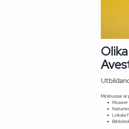
Olika
Aves
Utbildand
Minibussar är 
Museer o
Naturre
Lokala 
Bibliote