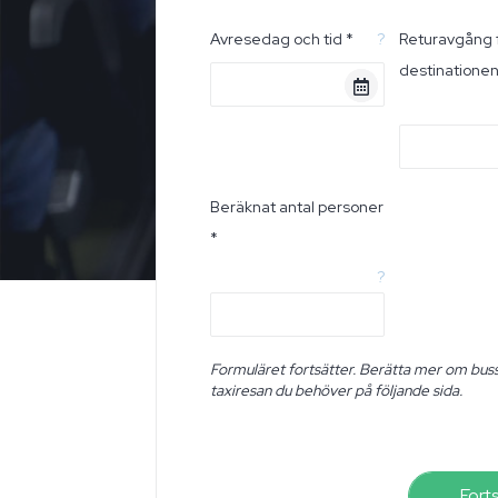
Avresedag och tid *
?
Returavgång 
destinatione
Beräknat antal personer
*
?
Formuläret fortsätter. Berätta mer om buss
taxiresan du behöver på följande sida.
Fort