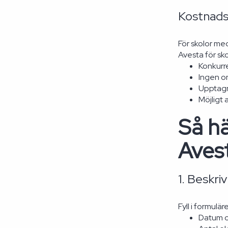
Kostnads
För skolor me
Avesta för sko
Konkurre
Ingen on
Upptagn
Möjligt 
Så hä
Aves
1. Beskri
Fyll i formulä
Datum oc