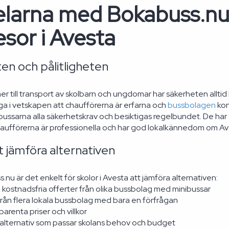
elarna med Bokabuss.nu
esor i Avesta
en och pålitligheten
 till transport av skolbarn och ungdomar har säkerheten alltid h
ga i vetskapen att chaufförerna är erfarna och
bussbolagen
kon
ibussarna alla säkerhetskrav och besiktigas regelbundet. De har
Chaufförerna är professionella och har god lokalkännedom om Av
t jämföra alternativen
u är det enkelt för skolor i Avesta att jämföra alternativen:
 kostnadsfria offerter från olika bussbolag med minibussar
från flera lokala bussbolag med bara en förfrågan
parenta priser och villkor
t alternativ som passar skolans behov och budget