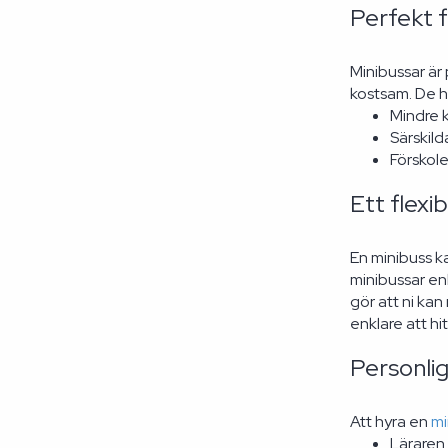
Perfekt 
Minibussar är 
kostsam. De h
Mindre k
Särskild
Förskole
Ett flexib
En minibuss k
minibussar en
gör att ni kan
enklare att h
Personlig
Att hyra en
mi
Läraren 