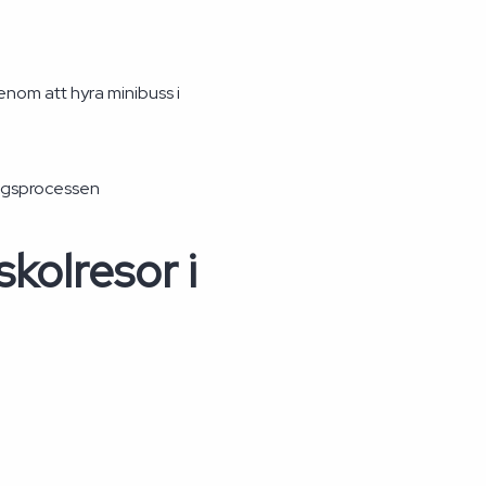
enom att hyra minibuss i
ingsprocessen
kolresor i