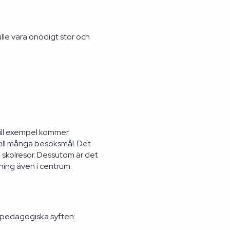
lle vara onödigt stor och
 Till exempel kommer
till många besöksmål. Det
a skolresor. Dessutom är det
ning även i centrum.
ll pedagogiska syften: