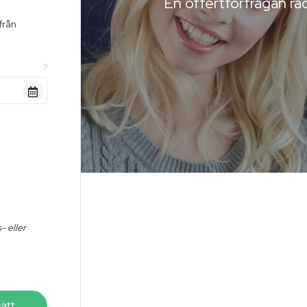
En offertförfrågan räc
från
n
?
- eller
sätt