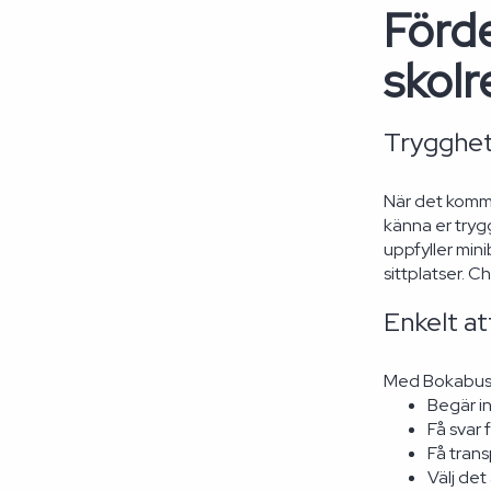
Förd
skolr
Trygghet
När det kommer
känna er tryg
uppfyller min
sittplatser. 
Enkelt at
Med Bokabuss.n
Begär in
Få svar 
Få trans
Välj de