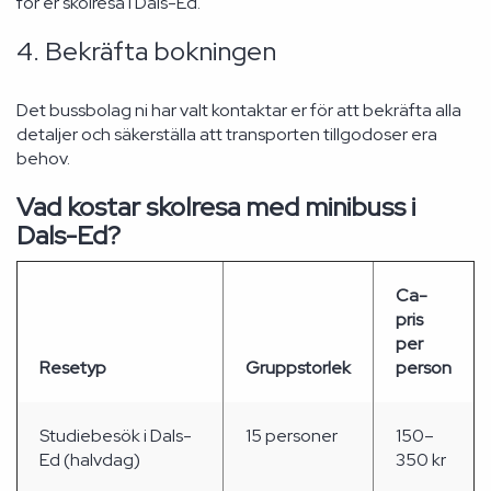
för er skolresa i Dals-Ed.
4. Bekräfta bokningen
Det bussbolag ni har valt kontaktar er för att bekräfta alla
detaljer och säkerställa att transporten tillgodoser era
behov.
Vad kostar skolresa med minibuss i
Dals-Ed?
Ca-
pris
per
Resetyp
Gruppstorlek
person
Studiebesök i Dals-
15 personer
150–
Ed (halvdag)
350 kr