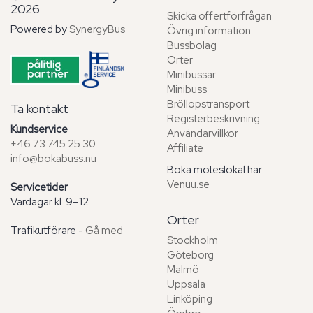
2026
Skicka offertförfrågan
Powered by
SynergyBus
Övrig information
Bussbolag
Orter
Minibussar
Minibuss
Bröllopstransport
Ta kontakt
Registerbeskrivning
Kundservice
Användarvillkor
+46 73 745 25 30
Affiliate
info@bokabuss.nu
Boka möteslokal här:
Venuu.se
Servicetider
Vardagar kl. 9–12
Orter
Trafikutförare -
Gå med
Stockholm
Göteborg
Malmö
Uppsala
Linköping