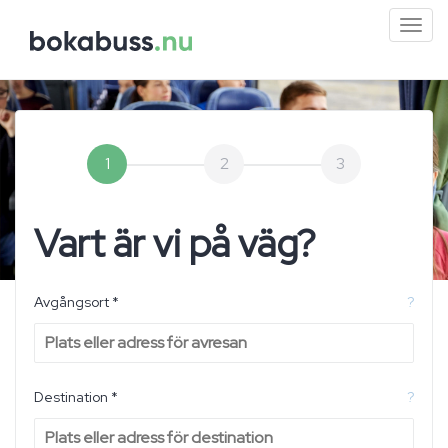
Mini
men
1
2
3
Vart är vi på väg?
Avgångsort *
?
Destination *
?