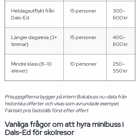
Heldagsutflykt från
15 personer
300–
Dals-Ed
600 kr
Längre dagsresa (3+
15 personer
400–
timmar)
800 kr
Mindre klass (8–10
10 personer
250–
elever)
550 kr
Prisuppgifterna bygger på intern Bokabuss.nu-data från
historiska offerter och visas som avrundade exempel.
Faktiskt pris fastställs först efter offert.
Vanliga frågor om att hyra minibuss i
Dals-Ed för skolresor