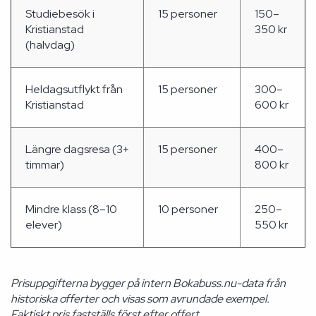
Studiebesök i
15 personer
150–
Kristianstad
350 kr
(halvdag)
Heldagsutflykt från
15 personer
300–
Kristianstad
600 kr
Längre dagsresa (3+
15 personer
400–
timmar)
800 kr
Mindre klass (8–10
10 personer
250–
elever)
550 kr
Prisuppgifterna bygger på intern Bokabuss.nu-data från
historiska offerter och visas som avrundade exempel.
Faktiskt pris fastställs först efter offert.