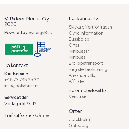
© Rideer Nordic Oy
Lär känna oss
2026
Skicka offertförfrågan
Powered by
SynergyBus
Övrig information
Bussbolag
Orter
Minibussar
Minibuss
Bröllopstransport
Ta kontakt
Registerbeskrivning
Kundservice
Användarvillkor
+46 73 745 25 30
Affiliate
info@bokabuss.nu
Boka möteslokal här:
Venuu.se
Servicetider
Vardagar kl. 9–12
Orter
Trafikutförare -
Gå med
Stockholm
Göteborg