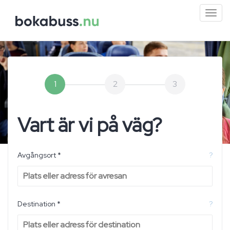
Mini
men
1
2
3
Vart är vi på väg?
Avgångsort *
?
Destination *
?