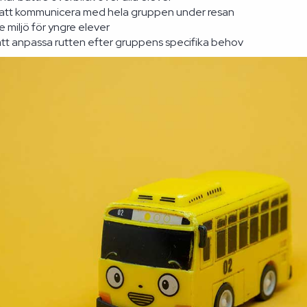
 att kommunicera med hela gruppen under resan
 miljö för yngre elever
att anpassa rutten efter gruppens specifika behov