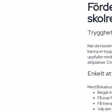
Förd
skolr
Trygghet
När det kommer
känna er tryg
uppfyller min
sittplatser. 
Enkelt at
Med Bokabuss.n
Begär in
Få svar 
Få trans
Välj de