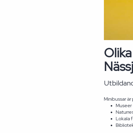
Olika
Näss
Utbildand
Minibussar är 
Museer o
Naturre
Lokala 
Bibliote