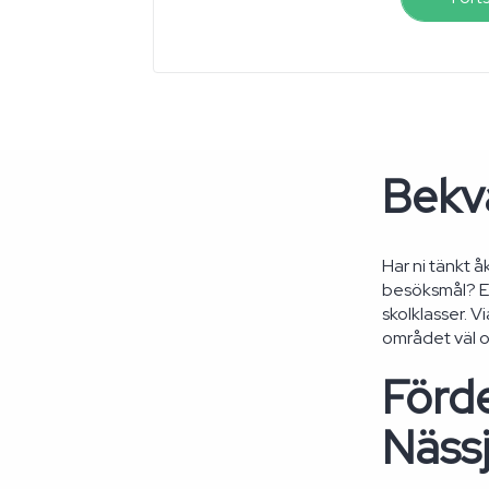
Bekvä
Har ni tänkt å
besöksmål? En
skolklasser. V
området väl o
Förde
Nässj