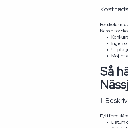
Kostnads
För skolor me
Nässjö för sko
Konkurre
Ingen on
Upptagn
Möjligt 
Så hä
Näss
1. Beskri
Fyll i formulä
Datum oc