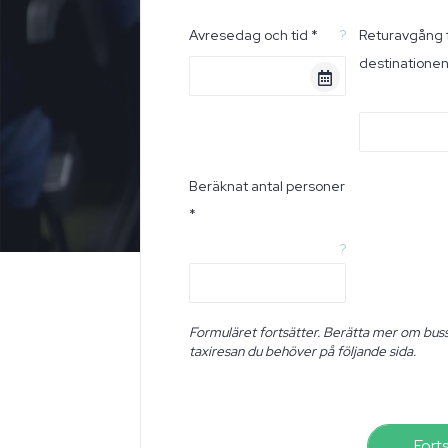
Avresedag och tid *
?
Returavgång 
destinatione
Beräknat antal personer
*
?
Formuläret fortsätter. Berätta mer om buss
taxiresan du behöver på följande sida.
Fort