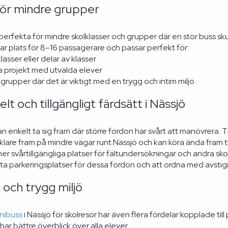
för mindre grupper
perfekta för mindre skolklasser och grupper där en stor buss sku
ar plats för 8–16 passagerare och passar perfekt för:
lasser eller delar av klasser
a projekt med utvalda elever
grupper där det är viktigt med en trygg och intim miljö
elt och tillgängligt färdsätt i Nässjö
an enkelt ta sig fram där större fordon har svårt att manövrera.
klare fram på mindre vägar runt Nässjö och kan köra ända fram 
mer svårtillgängliga platser för fältundersökningar och andra sk
itta parkeringsplatser för dessa fordon och att ordna med avstig
 och trygg miljö
nibuss
i Nässjö för skolresor har även flera fördelar kopplade ti
har bättre överblick över alla elever