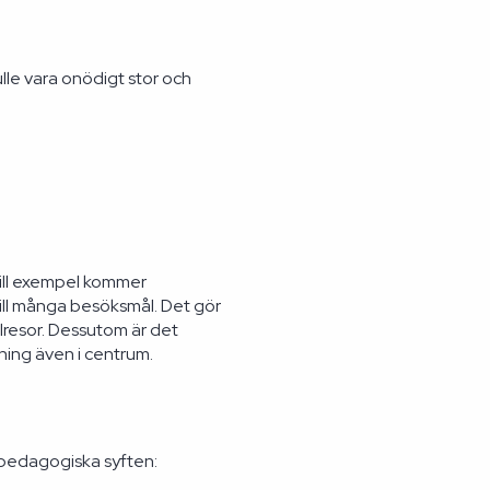
lle vara onödigt stor och
 Till exempel kommer
till många besöksmål. Det gör
olresor. Dessutom är det
ning även i centrum.
ll pedagogiska syften: