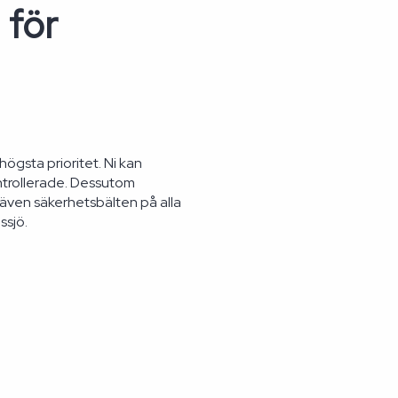
 för
ögsta prioritet. Ni kan
trollerade. Dessutom
 även säkerhetsbälten på alla
ssjö.