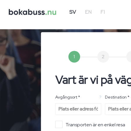
SV
EN
FI
1
2
Vart är vi på vä
Avgångsort *
?
Destination *
Transporten är en enkel resa