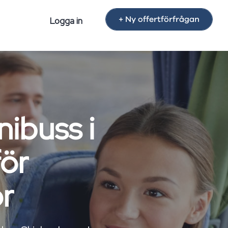
+ Ny offertförfrågan
Logga in
nibuss i
för
or