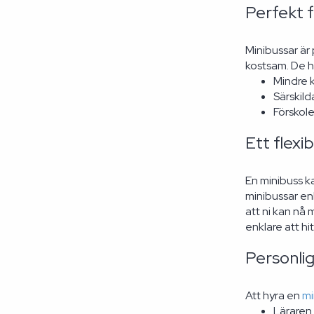
Perfekt 
Minibussar är 
kostsam. De h
Mindre k
Särskild
Förskole
Ett flexib
En minibuss k
minibussar en
att ni kan nå 
enklare att h
Personlig
Att hyra en
mi
Läraren 