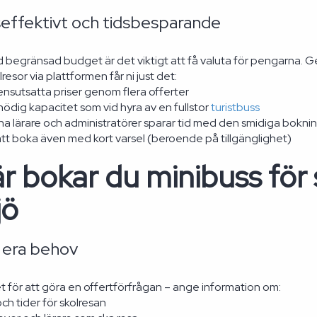
effektivt och tidsbesparande
d begränsad budget är det viktigt att få valuta för pengarna. G
lresor via plattformen får ni just det:
nsutsatta priser genom flera offerter
ödig kapacitet som vid hyra av en fullstor
turistbuss
a lärare och administratörer sparar tid med den smidiga bokn
att boka även med kort varsel (beroende på tillgänglighet)
r bokar du minibuss för s
jö
v era behov
ret för att göra en offertförfrågan – ange information om:
h tider för skolresan