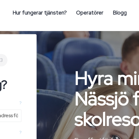
Hur fungerar tjänsten?
Operatörer
Blogg
3
Hyra mi
g?
Nässjö 
?
skolres
?