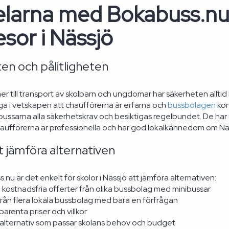
elarna med Bokabuss.nu
esor i Nässjö
en och pålitligheten
 till transport av skolbarn och ungdomar har säkerheten alltid h
ga i vetskapen att chaufförerna är erfarna och
bussbolagen
kon
ibussarna alla säkerhetskrav och besiktigas regelbundet. De har
Chaufförerna är professionella och har god lokalkännedom om Nä
t jämföra alternativen
u är det enkelt för skolor i Nässjö att jämföra alternativen:
 kostnadsfria offerter från olika bussbolag med minibussar
från flera lokala bussbolag med bara en förfrågan
parenta priser och villkor
t alternativ som passar skolans behov och budget