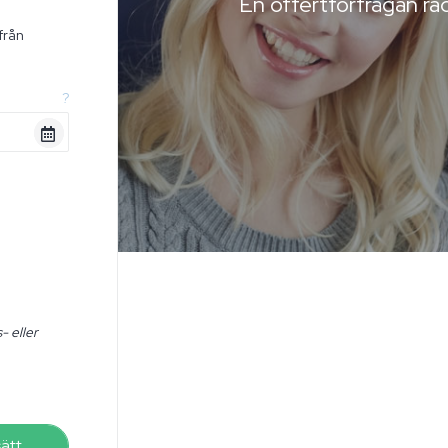
En offertförfrågan räc
från
n
?
- eller
sätt