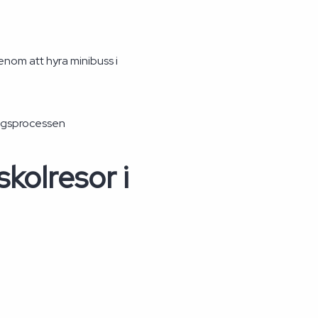
enom att hyra minibuss i
ingsprocessen
kolresor i