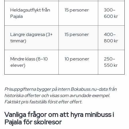
Heldagsutflykt från
15 personer
300–
Pajala
600 kr
Längre dagsresa (3+
15 personer
400–
timmar)
800 kr
Mindre klass (8–10
10 personer
250–
elever)
550 kr
Prisuppgifterna bygger på intern Bokabuss.nu-data från
historiska offerter och visas som avrundade exempel.
Faktiskt pris fastställs först efter offert.
Vanliga frågor om att hyra minibuss i
Pajala för skolresor