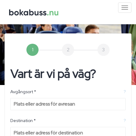
Mini
men
1
2
3
Vart är vi på väg?
Avgångsort *
?
Destination *
?