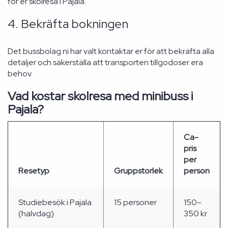
för er skolresa i Pajala.
4. Bekräfta bokningen
Det bussbolag ni har valt kontaktar er för att bekräfta alla
detaljer och säkerställa att transporten tillgodoser era
behov.
Vad kostar skolresa med minibuss i
Pajala?
Ca-
pris
per
Resetyp
Gruppstorlek
person
Studiebesök i Pajala
15 personer
150–
(halvdag)
350 kr