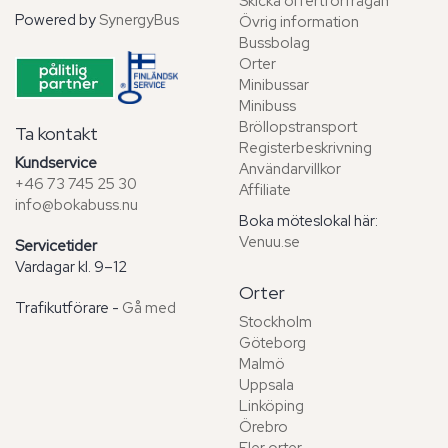
Skicka offertförfrågan
Powered by
SynergyBus
Övrig information
Bussbolag
Orter
Minibussar
Minibuss
Bröllopstransport
Ta kontakt
Registerbeskrivning
Kundservice
Användarvillkor
+46 73 745 25 30
Affiliate
info@bokabuss.nu
Boka möteslokal här:
Venuu.se
Servicetider
Vardagar kl. 9–12
Orter
Trafikutförare -
Gå med
Stockholm
Göteborg
Malmö
Uppsala
Linköping
Örebro