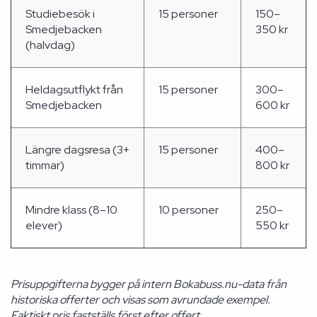
Studiebesök i
15 personer
150–
Smedjebacken
350 kr
(halvdag)
Heldagsutflykt från
15 personer
300–
Smedjebacken
600 kr
Längre dagsresa (3+
15 personer
400–
timmar)
800 kr
Mindre klass (8–10
10 personer
250–
elever)
550 kr
Prisuppgifterna bygger på intern Bokabuss.nu-data från
historiska offerter och visas som avrundade exempel.
Faktiskt pris fastställs först efter offert.