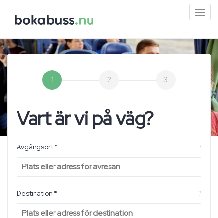
Mini
men
1
2
3
Vart är vi på väg?
Avgångsort *
?
Destination *
?