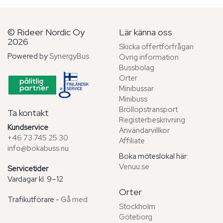
© Rideer Nordic Oy
Lär känna oss
2026
Skicka offertförfrågan
Powered by
SynergyBus
Övrig information
Bussbolag
Orter
Minibussar
Minibuss
Bröllopstransport
Ta kontakt
Registerbeskrivning
Kundservice
Användarvillkor
+46 73 745 25 30
Affiliate
info@bokabuss.nu
Boka möteslokal här:
Venuu.se
Servicetider
Vardagar kl. 9–12
Orter
Trafikutförare -
Gå med
Stockholm
Göteborg