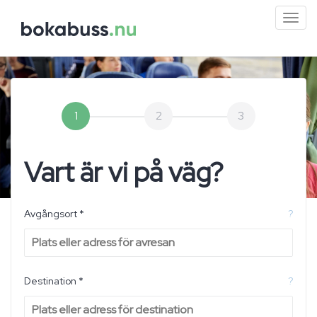
Mini
men
1
2
3
Vart är vi på väg?
Avgångsort *
?
Destination *
?