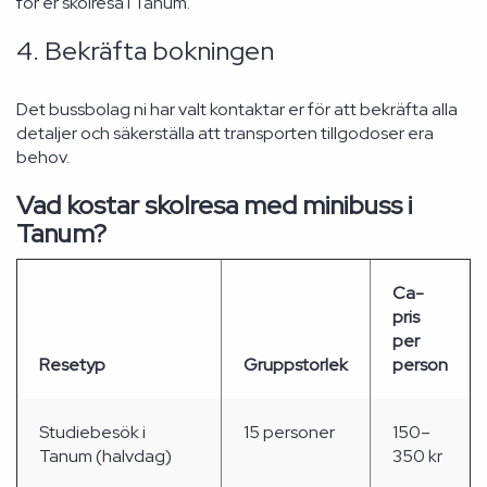
för er skolresa i Tanum.
4. Bekräfta bokningen
Det bussbolag ni har valt kontaktar er för att bekräfta alla
detaljer och säkerställa att transporten tillgodoser era
behov.
Vad kostar skolresa med minibuss i
Tanum?
Ca-
pris
per
Resetyp
Gruppstorlek
person
Studiebesök i
15 personer
150–
Tanum (halvdag)
350 kr