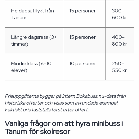
Heldagsutflykt från
15 personer
300–
Tanum
600 kr
Längre dagsresa (3+
15 personer
400–
timmar)
800 kr
Mindre klass (8–10
10 personer
250–
elever)
550 kr
Prisuppgifterna bygger på intern Bokabuss.nu-data från
historiska offerter och visas som avrundade exempel.
Faktiskt pris fastställs först efter offert.
Vanliga frågor om att hyra minibuss i
Tanum för skolresor