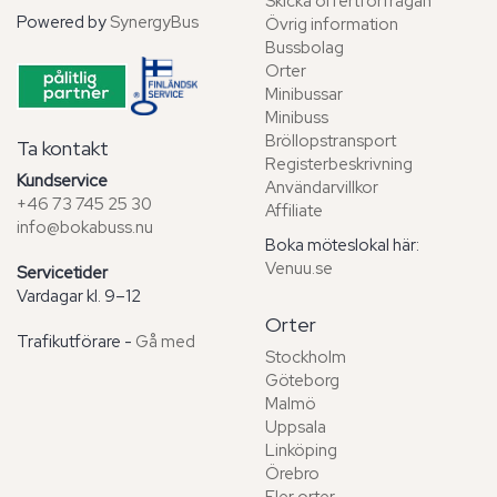
Skicka offertförfrågan
Powered by
SynergyBus
Övrig information
Bussbolag
Orter
Minibussar
Minibuss
Bröllopstransport
Ta kontakt
Registerbeskrivning
Kundservice
Användarvillkor
+46 73 745 25 30
Affiliate
info@bokabuss.nu
Boka möteslokal här:
Venuu.se
Servicetider
Vardagar kl. 9–12
Orter
Trafikutförare -
Gå med
Stockholm
Göteborg
Malmö
Uppsala
Linköping
Örebro