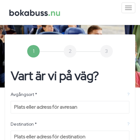
Mini
men
1
2
3
Vart är vi på väg?
Avgångsort *
?
Destination *
?