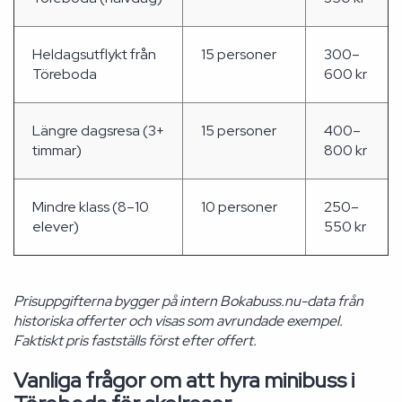
Heldagsutflykt från
15 personer
300–
Töreboda
600 kr
Längre dagsresa (3+
15 personer
400–
timmar)
800 kr
Mindre klass (8–10
10 personer
250–
elever)
550 kr
Prisuppgifterna bygger på intern Bokabuss.nu-data från
historiska offerter och visas som avrundade exempel.
Faktiskt pris fastställs först efter offert.
Vanliga frågor om att hyra minibuss i