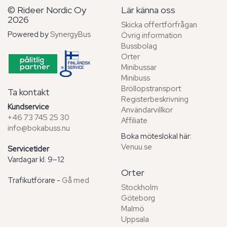
© Rideer Nordic Oy
Lär känna oss
2026
Skicka offertförfrågan
Powered by
SynergyBus
Övrig information
Bussbolag
Orter
Minibussar
Minibuss
Bröllopstransport
Ta kontakt
Registerbeskrivning
Kundservice
Användarvillkor
+46 73 745 25 30
Affiliate
info@bokabuss.nu
Boka möteslokal här:
Venuu.se
Servicetider
Vardagar kl. 9–12
Orter
Trafikutförare -
Gå med
Stockholm
Göteborg
Malmö
Uppsala