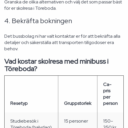
Granska de olika alternativen och välj det som passar bäst
för er skolresa i Töreboda.
4. Bekräfta bokningen
Det bussbolag ni har valt kontaktar er för att bekräfta alla
detaljer och säkerställa att transporten tillgodoser era
behov.
Vad kostar skolresa med minibuss i
Töreboda?
Ca-
pris
per
Resetyp
Gruppstorlek
person
Studiebesök i
15 personer
150–
Töreboda (halvdag)
350 kr