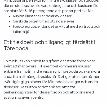
Minibussar är perfekta för mindre skolklasser och grupper
där en stor buss skulle vara onödigt stor och kostsam. De
har plats för 8–16 passagerare och passar perfekt för:
Mindre klasser eller delar av klasser
Särskilda projekt med utvalda elever
Förskolegrupper där det är viktigt med en trygg och
intim miljö
Ett flexibelt och tillgängligt färdsätt i
Töreboda
En minibuss kan enkelt ta sig fram där större fordon har
svårt att manövrera. Till exempel kommer minibussar
enklare fram på mindre vägar runt Töreboda och kan köra
ända fram till många besöksmål. Det gör att ni kan nå mer
svårtillgängliga platser för fältundersökningar och andra
skolresor. Dessutom är det enklare att hitta
parkeringsplatser för dessa fordon och att ordna med
avstigning även i centrum.