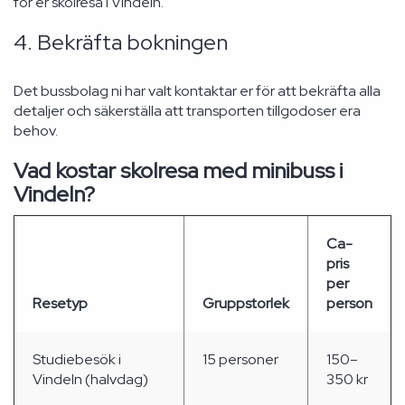
för er skolresa i Vindeln.
4. Bekräfta bokningen
Det bussbolag ni har valt kontaktar er för att bekräfta alla
detaljer och säkerställa att transporten tillgodoser era
behov.
Vad kostar skolresa med minibuss i
Vindeln?
Ca-
pris
per
Resetyp
Gruppstorlek
person
Studiebesök i
15 personer
150–
Vindeln (halvdag)
350 kr