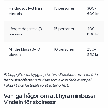
Heldagsutflykt från
15 personer
300–
Vindeln
600 kr
Längre dagsresa (3+
15 personer
400–
timmar)
800 kr
Mindre klass (8–10
10 personer
250–
elever)
550 kr
Prisuppgifterna bygger på intern Bokabuss.nu-data från
historiska offerter och visas som avrundade exempel.
Faktiskt pris fastställs först efter offert.
Vanliga frågor om att hyra minibuss i
Vindeln för skolresor