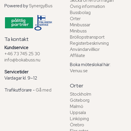
Skicka offertförfrågan
Powered by
SynergyBus
Övrig information
Bussbolag
Orter
Minibussar
Minibuss
Bröllopstransport
Ta kontakt
Registerbeskrivning
Kundservice
Användarvillkor
+46 73 745 25 30
Affiliate
info@bokabuss.nu
Boka möteslokal här:
Venuu.se
Servicetider
Vardagar kl. 9–12
Orter
Trafikutförare -
Gå med
Stockholm
Göteborg
Malmö
Uppsala
Linköping
Örebro