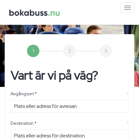
Mini
men
1
2
3
Vart är vi på väg?
Avgångsort *
?
Destination *
?