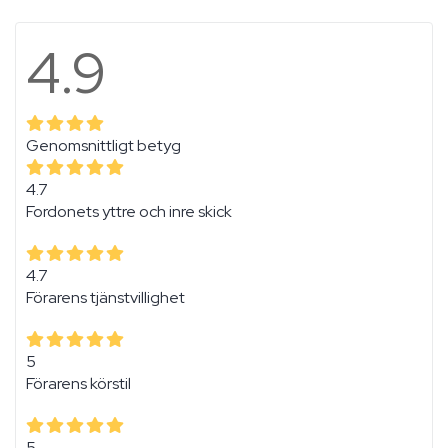
4.9
Genomsnittligt betyg
4.7
Fordonets yttre och inre skick
4.7
Förarens tjänstvillighet
5
Förarens körstil
5