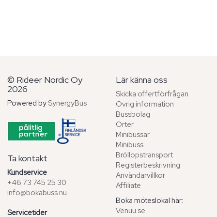
© Rideer Nordic Oy
Lär känna oss
2026
Skicka offertförfrågan
Powered by
SynergyBus
Övrig information
Bussbolag
Orter
Minibussar
Minibuss
Bröllopstransport
Ta kontakt
Registerbeskrivning
Kundservice
Användarvillkor
+46 73 745 25 30
Affiliate
info@bokabuss.nu
Boka möteslokal här:
Venuu.se
Servicetider