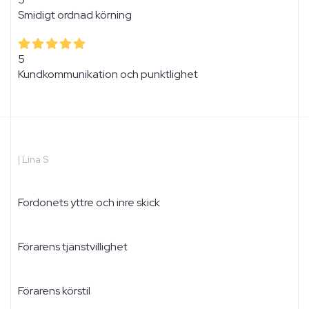
Smidigt ordnad körning
5
Kundkommunikation och punktlighet
|
Lina S
Fordonets yttre och inre skick
Förarens tjänstvillighet
Förarens körstil