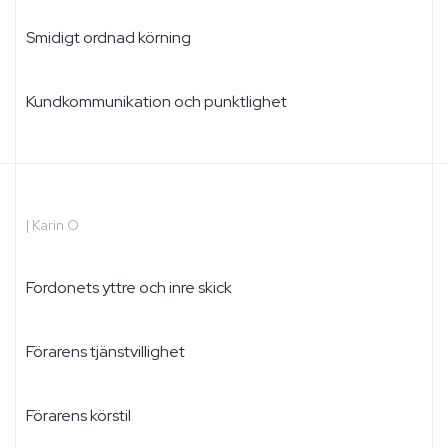
Smidigt ordnad körning
Kundkommunikation och punktlighet
|
Karin O
Fordonets yttre och inre skick
Förarens tjänstvillighet
Förarens körstil