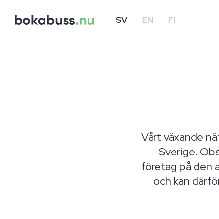
SV
EN
FI
Vårt växande nät
Sverige. Obse
företag på den a
och kan därför