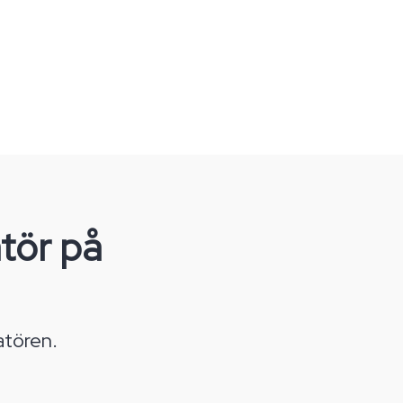
tör på
atören.