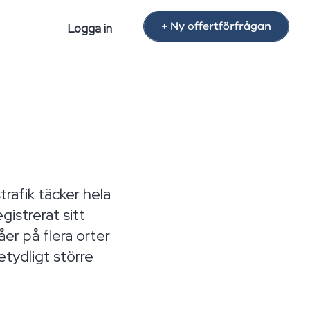
+ Ny offertförfrågan
Logga in
rafik täcker hela
gistrerat sitt
er på flera orter
etydligt större