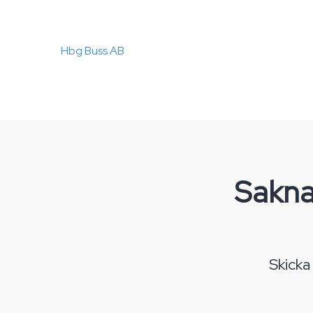
Hbg Buss AB
Sakna
Skicka