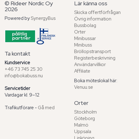
© Rideer Nordic Oy
Lär känna oss
2026
Skicka offertförfrågan
Powered by
SynergyBus
Övrig information
Bussbolag
Orter
Minibussar
Minibuss
Bröllopstransport
Ta kontakt
Registerbeskrivning
Kundservice
Användarvillkor
+46 73 745 25 30
Affiliate
info@bokabuss.nu
Boka möteslokal här:
Venuu.se
Servicetider
Vardagar kl. 9–12
Orter
Trafikutförare -
Gå med
Stockholm
Göteborg
Malmö
Uppsala
Linköping