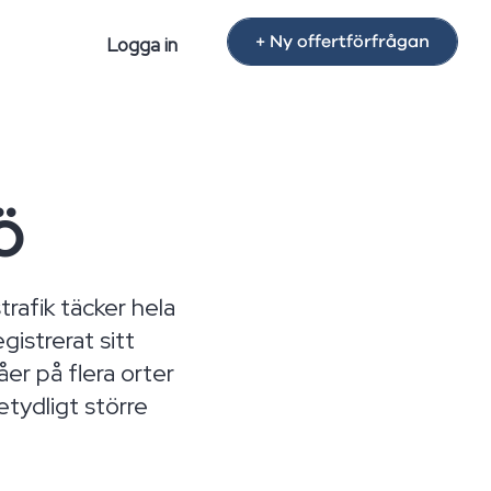
+ Ny offertförfrågan
Logga in
ö
rafik täcker hela
gistrerat sitt
er på flera orter
etydligt större