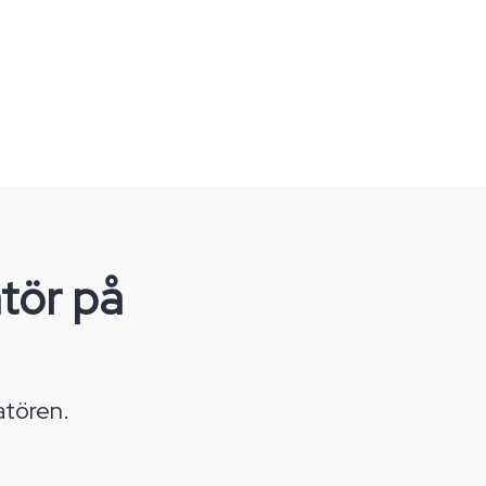
tör på
atören.