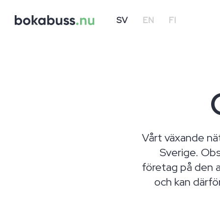
SV
EN
FI
Vårt växande nät
Sverige. Obse
företag på den a
och kan därför