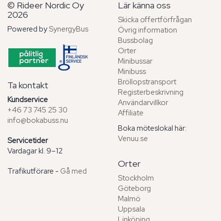
© Rideer Nordic Oy
Lär känna oss
2026
Skicka offertförfrågan
Powered by
SynergyBus
Övrig information
Bussbolag
Orter
Minibussar
Minibuss
Bröllopstransport
Ta kontakt
Registerbeskrivning
Kundservice
Användarvillkor
+46 73 745 25 30
Affiliate
info@bokabuss.nu
Boka möteslokal här:
Venuu.se
Servicetider
Vardagar kl. 9–12
Orter
Trafikutförare -
Gå med
Stockholm
Göteborg
Malmö
Uppsala
Linköping