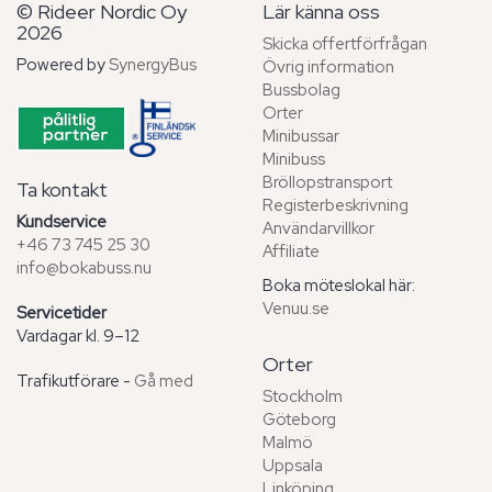
© Rideer Nordic Oy
Lär känna oss
2026
Skicka offertförfrågan
Powered by
SynergyBus
Övrig information
Bussbolag
Orter
Minibussar
Minibuss
Bröllopstransport
Ta kontakt
Registerbeskrivning
Kundservice
Användarvillkor
+46 73 745 25 30
Affiliate
info@bokabuss.nu
Boka möteslokal här:
Venuu.se
Servicetider
Vardagar kl. 9–12
Orter
Trafikutförare -
Gå med
Stockholm
Göteborg
Malmö
Uppsala
Linköping