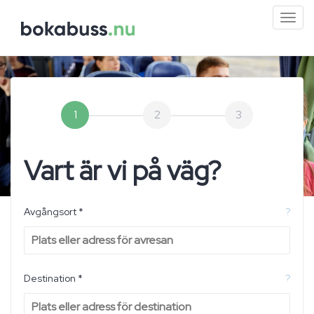
Mini
men
1
2
3
Vart är vi på väg?
Avgångsort *
?
Destination *
?