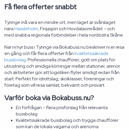
Få flera offerter snabbt
Tyringe må vara en mindre ort, men läget är svårslaget:
nära
Hässleholm
, Finjasjön och Hovdalaområdet – och
med snabba regionala förbindelser i hela nordöstra Skåne.
När ni hyr buss i Tyringe via Bokabuss.nu beskriver ni er resa
en gång och får flera offerter från
kvalitetssäkrade
bussbolag
. Professionella chaufförer, gott om plats för
utrustning och smidiga körningar mellan stationer, arenor
och aktiviteter gör att logistiken flyter smidigt redan från
start. Perfekt för idrottslag, skolklasser, föreningar och
företag som vill resa samlat, bekvämt och prisvärt.
Varför boka via Bokabuss.nu?
En förfrågan – flera prisförslag från relevanta
bussbolag
Kvalitetssäkrade bussbolag och trygga chaufförer
som kan de lokala vägarna och arenorna