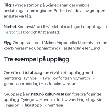
Tåg:
Tyringe station på Skånebanan ger snabba
anslutningar inom regionen. Perfekt när delar av gruppen
ansluter via tåg.
Närhet:
Kort avstånd till Hässleholm och goda kopplingar till
Perstorp
, Höör och Kristianstad.
Flyg:
Grupptransfer till Malmö Airport eller Köpenhamn kan
kombineras med upphämtning i Hässleholm eller Lund.
Tre exempel på upplägg
Om ni är ett
idrottslag
kan ni välja ett upplägg med
hämtning i Tyringe → Tyrs Hov för träning/match →
gemensam middag i Hässleholm → retur.
Grupper på en
natur & kultur-resa
kan föredra följande
upplägg: Tyringe → Hovdala slott → vandringsslinga vid
Finjasjön → fikastopp → hemresa