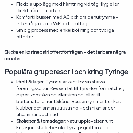
Flexibla upplägg med hämtning vid tåg, flyg eller
direkt från hemorten
Komfort i bussen med AC och bra benutrymme –
efterfråga gärna WiFi och eluttag
Smidig process med enkel bokning och tydliga
offerter
Skicka en kostnadsfri offertförfrågan – det tar bara några
minuter.
Populära gruppresor i och kring Tyringe
Idrott & läger:
Tyringe är känt för sin starka
föreningskultur. Res samlat till Tyrs Hov för matcher,
cuper, konståkning eller simning, eller till
bortamatcher runt Skåne. Bussen rymmer trunkar,
klubbor och annan utrustning – och ni anländer
tillsammans och i tid.
Skolresor & temadagar:
Naturupplevelser runt
Finjasjön, studiebesök i Tykarpsgrottan eller