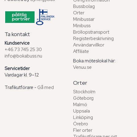
Övrig information
Bussbolag
Orter
Minibussar
Minibuss
Bröllopstransport
Ta kontakt
Registerbeskrivning
Kundservice
Användarvillkor
+46 73 745 25 30
Affiliate
info@bokabuss.nu
Boka möteslokal här:
Venuu.se
Servicetider
Vardagar kl. 9–12
Orter
Trafikutförare -
Gå med
Stockholm
Göteborg
Malmö
Uppsala
Linköping
Örebro
Fler orter
Trafikutförare per ort