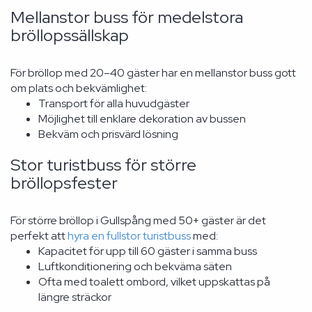
Mellanstor buss för medelstora
bröllopssällskap
För bröllop med 20–40 gäster har en mellanstor buss gott
om plats och bekvämlighet:
Transport för alla huvudgäster
Möjlighet till enklare dekoration av bussen
Bekväm och prisvärd lösning
Stor turistbuss för större
bröllopsfester
För större bröllop i Gullspång med 50+ gäster är det
perfekt att
hyra en fullstor turistbuss
med:
Kapacitet för upp till 60 gäster i samma buss
Luftkonditionering och bekväma säten
Ofta med toalett ombord, vilket uppskattas på
längre sträckor