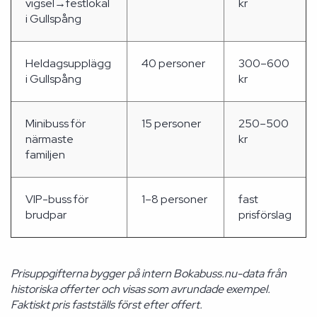
vigsel→festlokal
kr
i Gullspång
Heldagsupplägg
40 personer
300–600
i Gullspång
kr
Minibuss för
15 personer
250–500
närmaste
kr
familjen
VIP-buss för
1–8 personer
fast
brudpar
prisförslag
Prisuppgifterna bygger på intern Bokabuss.nu-data från
historiska offerter och visas som avrundade exempel.
Faktiskt pris fastställs först efter offert.