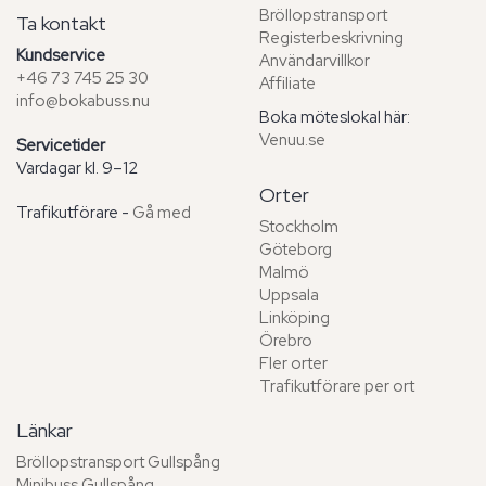
Bröllopstransport
Ta kontakt
Registerbeskrivning
Kundservice
Användarvillkor
+46 73 745 25 30
Affiliate
info@bokabuss.nu
Boka möteslokal här:
Venuu.se
Servicetider
Vardagar kl. 9–12
Orter
Trafikutförare -
Gå med
Stockholm
Göteborg
Malmö
Uppsala
Linköping
Örebro
Fler orter
Trafikutförare per ort
Länkar
Bröllopstransport Gullspång
Minibuss Gullspång