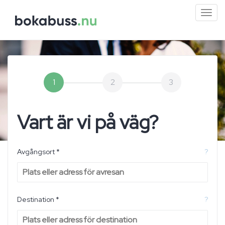
Mini
men
1
2
3
Vart är vi på väg?
Avgångsort *
?
Destination *
?