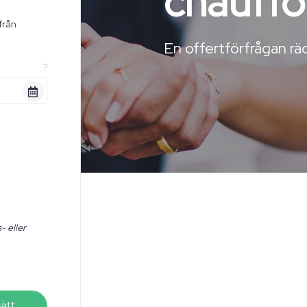
chauffö
från
n
En offertförfrågan räc
?
- eller
sätt