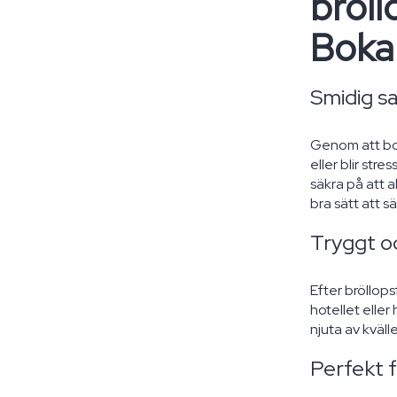
bröll
Boka
Smidig s
Genom att bok
eller blir str
säkra på att a
bra sätt att s
Tryggt o
Efter bröllops
hotellet eller
njuta av kvälle
Perfekt f