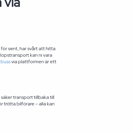
 via
r sent, har svårt att hitta
llopstransport kan ni vara
 buss
via plattformen är ett
ker transport tillbaka till
trötta bilförare – alla kan