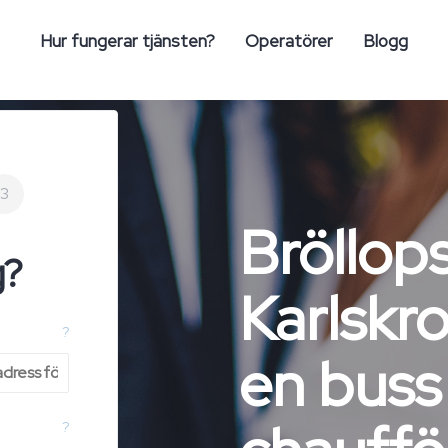
Hur fungerar tjänsten?
Operatörer
Blogg
3
Bröllop
g?
Karlskr
?
en bus
?