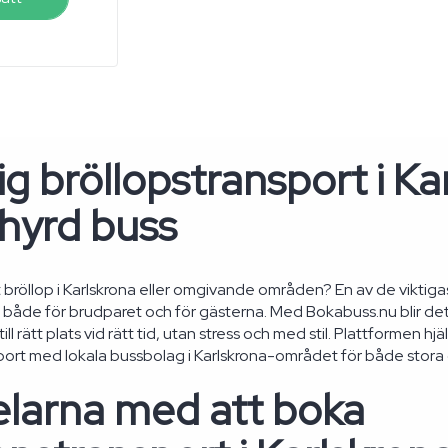
g bröllopstransport i Ka
hyrd buss
t bröllop i Karlskrona eller omgivande områden? En av de viktigas
både för brudparet och för gästerna. Med Bokabuss.nu blir det enk
ll rätt plats vid rätt tid, utan stress och med stil. Plattformen hjä
port med lokala bussbolag i Karlskrona-området för både stora 
elarna med att boka