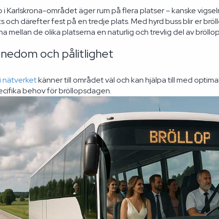
 i Karlskrona-området äger rum på flera platser – kanske vigseln
s och därefter fest på en tredje plats. Med hyrd buss blir er brö
na mellan de olika platserna en naturlig och trevlig del av bröll
nnedom och pålitlighet
 nätverket
känner till området väl och kan hjälpa till med optima
pecifika behov för bröllopsdagen.