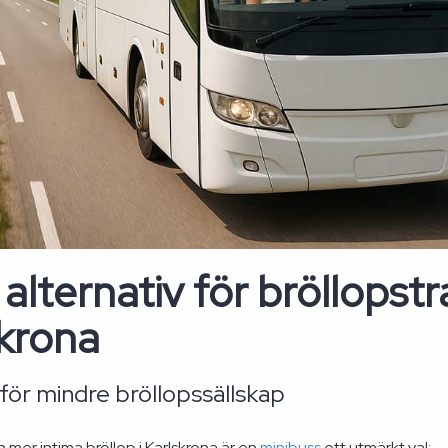
 alternativ för bröllopstr
skrona
för mindre bröllopssällskap
 mer intima bröllop i Karlskrona är en
minibuss
ett utmärkt val: