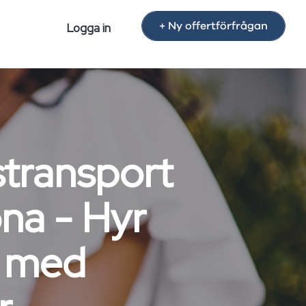
+ Ny offertförfrågan
Logga in
stransport
ona - Hyr
s med