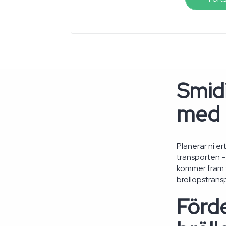
Smidi
med 
Planerar ni er
transporten – 
kommer fram ti
bröllopstrans
Förd