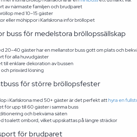
rt av närmaste familjen och brudparet
bröllop med 10–15 gäster
r eller möhippor i Karlskrona inför bröllopet
r buss för medelstora bröllopssällskap
ed 20–40 gäster har en mellanstor buss gott om plats och bekv
t för alla huvudgäster
t till enklare dekoration av bussen
och prisvärd lösning
stbuss för större bröllopsfester
llop i Karlskrona med 50+ gäster är det perfekt att
hyra en fullst
t för upp till 60 gäster i samma buss
ditionering och bekväma säten
 toalett ombord, vilket uppskattas på längre sträckor
sport för brudparet