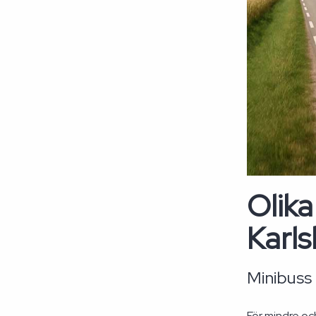
Olika
Karl
Minibuss 
För mindre och