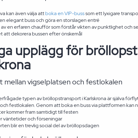
va kan även välja att
boka en VIP-buss
som ett lyxigare transpor
 en elegant buss och göra en storslagen entré
 av en erfaren chaufför som förstår vikten av punktlighet och s
et att dekorera bussen efter önskemål
ga upplägg för bröllopst
skrona
 mellan vigselplatsen och festlokalen
rfrågade typen av bröllopstransport i Karlskrona är själva förfl
 och festlokalen. Genom att boka en buss via plattformen kan ni 
ter kommer fram samtidigt till festen
er väntetider och förseningar
ten blir en trevlig social del av bröllopsdagen