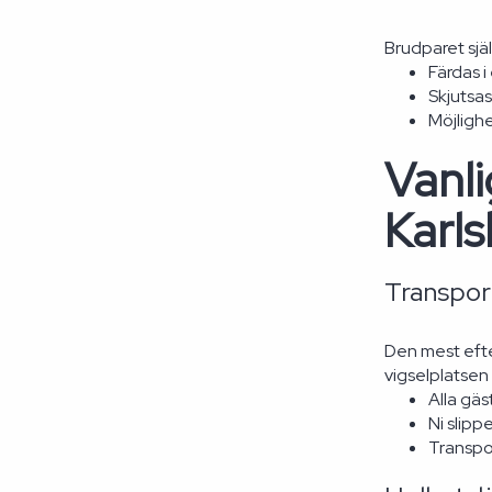
Brudparet själ
Färdas i
Skjutsas
Möjligh
Vanli
Karl
Transport
Den mest efte
vigselplatsen
Alla gäs
Ni slipp
Transpor