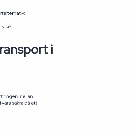
talternativ:
ervice
ransport i
yttningen mellan
vara säkra på att: