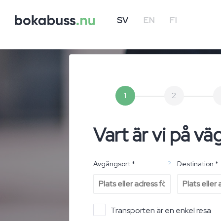
SV
EN
FI
1
2
Vart är vi på vä
Avgångsort *
?
Destination *
Transporten är en enkel resa