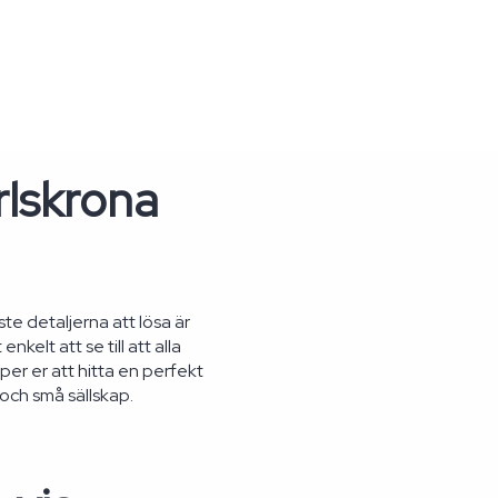
rlskrona
te detaljerna att lösa är
elt att se till att alla
lper er att hitta en perfekt
och små sällskap.