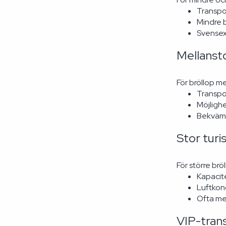
Transpo
Mindre 
Svensexo
Mellansto
För bröllop m
Transpor
Möjlighe
Bekväm 
Stor turi
För större brö
Kapacite
Luftkon
Ofta med
VIP-tran