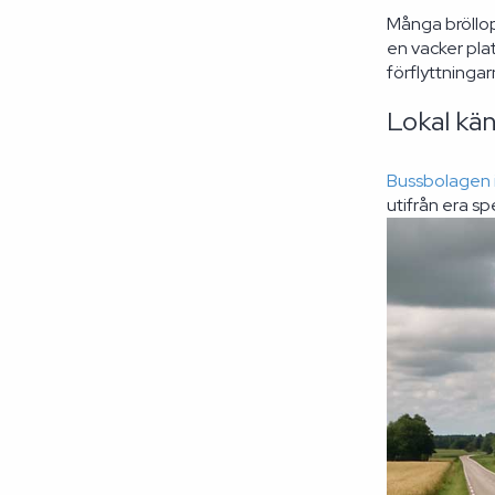
Många bröllop
en vacker plat
förflyttningar
Lokal kä
Bussbolagen i
utifrån era s