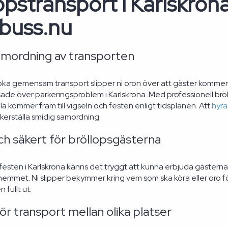
opstransport i Karlskrona
buss.nu
amordning av transporten
a gemensam transport slipper ni oron över att gäster kommer fö
essade över parkeringsproblem i Karlskrona. Med professionell brö
lla kommer fram till vigseln och festen enligt tidsplanen. Att
hyra
äkerställa smidig samordning.
ch säkert för bröllopsgästerna
festen i Karlskrona känns det tryggt att kunna erbjuda gästerna sä
 hemmet. Ni slipper bekymmer kring vem som ska köra eller oro för 
n fullt ut.
ör transport mellan olika platser