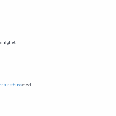
ämlighet:
or turistbuss
med: