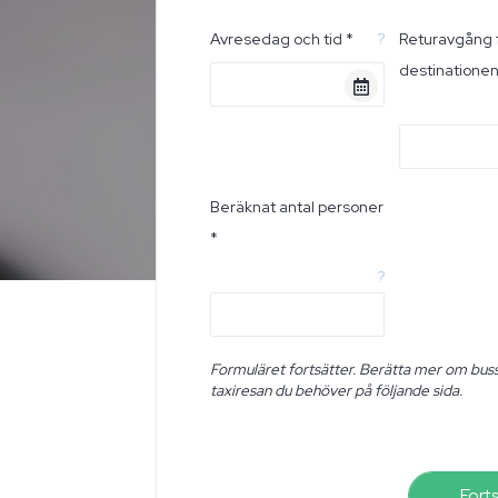
Avresedag och tid *
?
Returavgång 
destinatione
Beräknat antal personer
*
?
Formuläret fortsätter. Berätta mer om buss
taxiresan du behöver på följande sida.
Fort