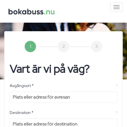
Mini
men
1
2
3
Vart är vi på väg?
Avgångsort *
?
Destination *
?