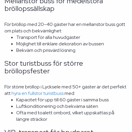
Mellanstor buss för medelstora
bröllopssällskap
För bröllop med 20–40 gäster har en mellanstor buss gott
om plats och bekvämlighet:
Transport för alla huvudgäster
Möjlighet till enklare dekoration av bussen
Bekväm och prisvärd lösning
Stor turistbuss för större
bröllopsfester
För större bröllop i Lycksele med 50+ gäster är det perfekt
att
hyra en fullstor turistbuss
med:
Kapacitet för upp till 60 gäster i samma buss
Luftkonditionering och bekväma säten
Ofta med toalett ombord, vilket uppskattas på
längre sträckor