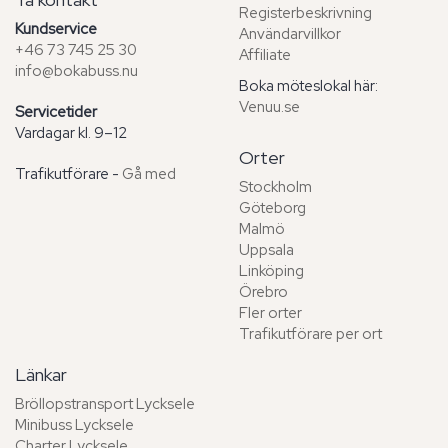
Registerbeskrivning
Kundservice
Användarvillkor
+46 73 745 25 30
Affiliate
info@bokabuss.nu
Boka möteslokal här:
Venuu.se
Servicetider
Vardagar kl. 9–12
Orter
Trafikutförare -
Gå med
Stockholm
Göteborg
Malmö
Uppsala
Linköping
Örebro
Fler orter
Trafikutförare per ort
Länkar
Bröllopstransport Lycksele
Minibuss Lycksele
Charter Lycksele