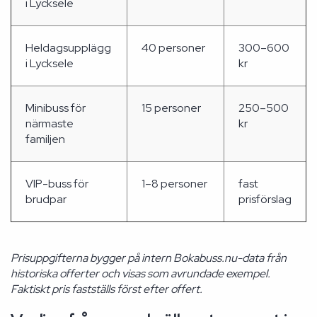
i Lycksele
Heldagsupplägg
40 personer
300–600
i Lycksele
kr
Minibuss för
15 personer
250–500
närmaste
kr
familjen
VIP-buss för
1–8 personer
fast
brudpar
prisförslag
Prisuppgifterna bygger på intern Bokabuss.nu-data från
historiska offerter och visas som avrundade exempel.
Faktiskt pris fastställs först efter offert.