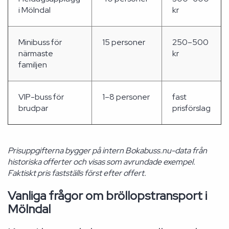
i Mölndal
kr
Minibuss för
15 personer
250–500
närmaste
kr
familjen
VIP-buss för
1–8 personer
fast
brudpar
prisförslag
Prisuppgifterna bygger på intern Bokabuss.nu-data från
historiska offerter och visas som avrundade exempel.
Faktiskt pris fastställs först efter offert.
Vanliga frågor om bröllopstransport i
Mölndal