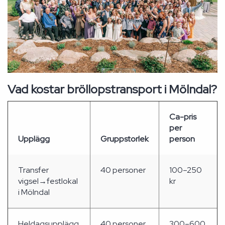
Vad kostar bröllopstransport i Mölndal?
Ca-pris
per
Upplägg
Gruppstorlek
person
Transfer
40 personer
100–250
vigsel→festlokal
kr
i Mölndal
Heldagsupplägg
40 personer
300–600