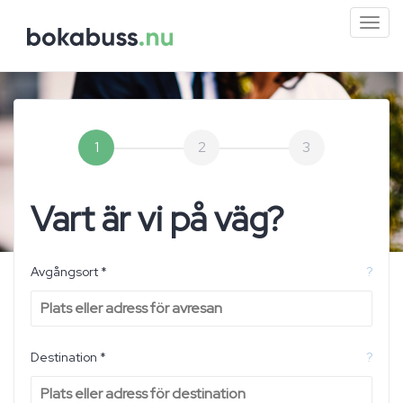
Mini
men
1
2
3
Vart är vi på väg?
Avgångsort *
?
Destination *
?