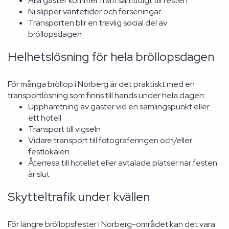
Alla gäster kommer fram samtidigt till festen
Ni slipper väntetider och förseningar
Transporten blir en trevlig social del av
bröllopsdagen
Helhetslösning för hela bröllopsdagen
För många bröllop i Norberg är det praktiskt med en
transportlösning som finns till hands under hela dagen:
Upphämtning av gäster vid en samlingspunkt eller
ett hotell
Transport till vigseln
Vidare transport till fotograferingen och/eller
festlokalen
Återresa till hotellet eller avtalade platser när festen
är slut
Skytteltrafik under kvällen
För längre bröllopsfester i Norberg-området kan det vara