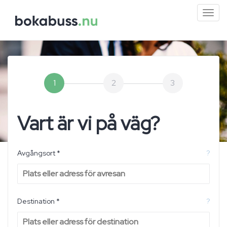
Mini
men
1
2
3
Vart är vi på väg?
Avgångsort *
?
Destination *
?