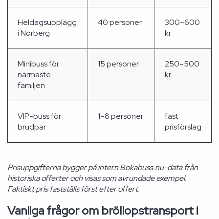
Heldagsupplägg
40 personer
300–600
i Norberg
kr
Minibuss för
15 personer
250–500
närmaste
kr
familjen
VIP-buss för
1–8 personer
fast
brudpar
prisförslag
Prisuppgifterna bygger på intern Bokabuss.nu-data från
historiska offerter och visas som avrundade exempel.
Faktiskt pris fastställs först efter offert.
Vanliga frågor om bröllopstransport i