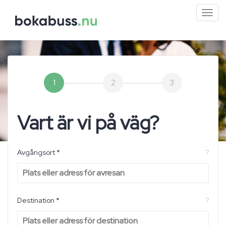
Mini
men
1
2
3
Vart är vi på väg?
Avgångsort *
?
Destination *
?