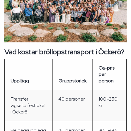
Vad kostar bröllopstransport i Öckerö?
Ca-pris
per
Upplägg
Gruppstorlek
person
Transfer
40 personer
100–250
vigsel→festlokal
kr
i Öckerö
Heldagsupplägg
40 personer
300–600