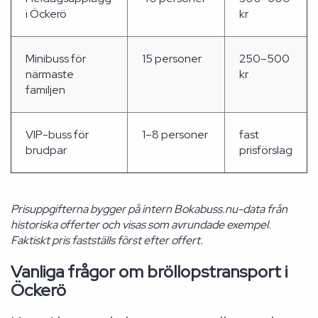
i Öckerö
kr
Minibuss för
15 personer
250–500
närmaste
kr
familjen
VIP-buss för
1–8 personer
fast
brudpar
prisförslag
Prisuppgifterna bygger på intern Bokabuss.nu-data från
historiska offerter och visas som avrundade exempel.
Faktiskt pris fastställs först efter offert.
Vanliga frågor om bröllopstransport i
Öckerö