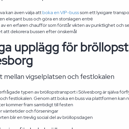
va kan även välja att
boka en VIP-buss
som ett lyxigare transpor
 en elegant buss och göra en storslagen entré
 av en erfaren chaufför som förstår vikten av punktlighet och s
et att dekorera bussen efter önskemål
ga upplägg för bröllopst
esborg
 mellan vigselplatsen och festlokalen
rfrågade typen av bröllopstransport i Sölvesborg är själva förf
 och festlokalen. Genom att boka en buss via plattformen kan ni 
ter kommer fram samtidigt till festen
er väntetider och förseningar
ten blir en trevlig social del av bröllopsdagen