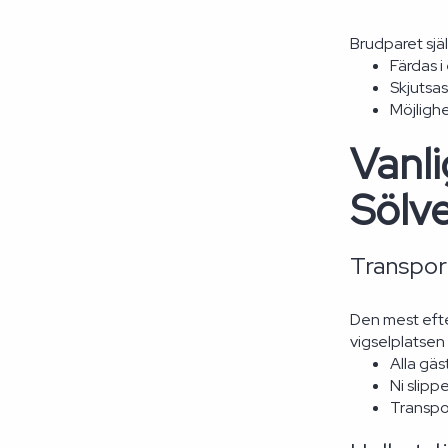
Brudparet själ
Färdas i
Skjutsas
Möjligh
Vanli
Sölv
Transport
Den mest efte
vigselplatsen
Alla gäs
Ni slipp
Transpor