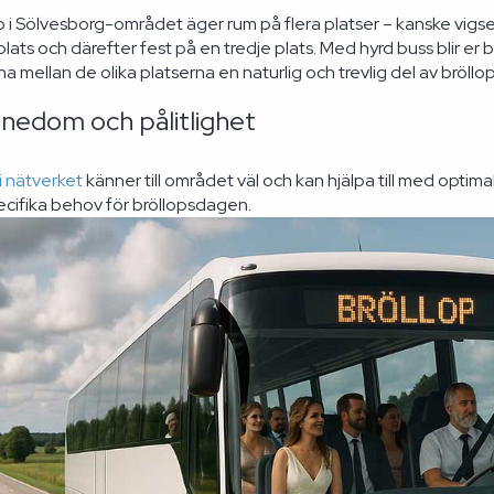
 i Sölvesborg-området äger rum på flera platser – kanske vigsel
lats och därefter fest på en tredje plats. Med hyrd buss blir er 
na mellan de olika platserna en naturlig och trevlig del av bröll
nnedom och pålitlighet
 nätverket
känner till området väl och kan hjälpa till med optima
pecifika behov för bröllopsdagen.