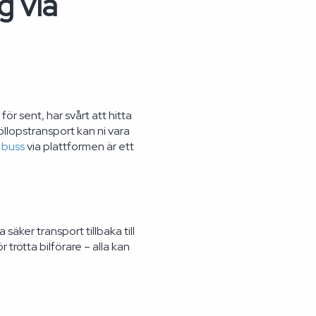
g via
r sent, har svårt att hitta
öllopstransport kan ni vara
 buss
via plattformen är ett
äker transport tillbaka till
trötta bilförare – alla kan