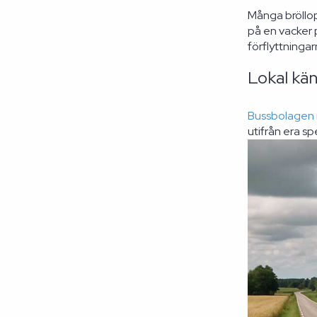
Många bröllop
på en vacker p
förflyttningar
Lokal kä
Bussbolagen i
utifrån era s