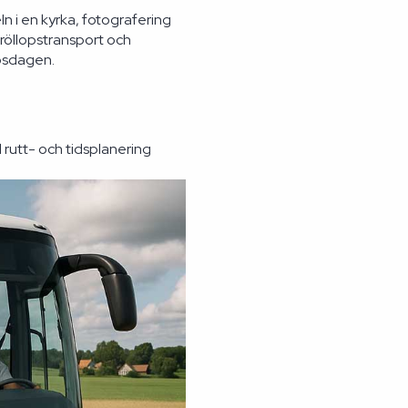
n i en kyrka, fotografering
bröllopstransport och
opsdagen.
l rutt- och tidsplanering