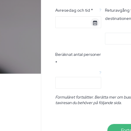
Avresedag och tid *
?
Returavgång 
destinatione
Beräknat antal personer
*
?
Formuläret fortsätter. Berätta mer om buss
taxiresan du behöver på följande sida.
Fort