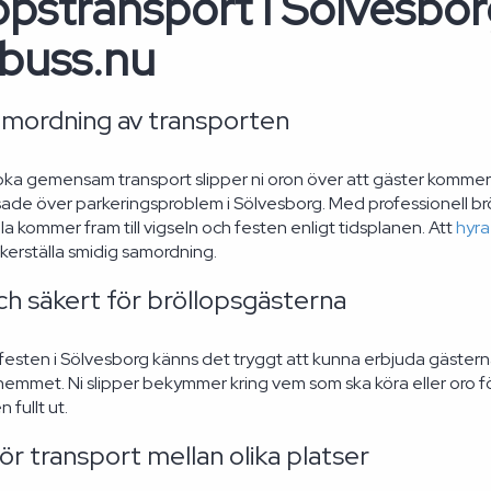
opstransport i Sölvesbor
buss.nu
amordning av transporten
a gemensam transport slipper ni oron över att gäster kommer fö
essade över parkeringsproblem i Sölvesborg. Med professionell br
lla kommer fram till vigseln och festen enligt tidsplanen. Att
hyra
äkerställa smidig samordning.
ch säkert för bröllopsgästerna
festen i Sölvesborg känns det tryggt att kunna erbjuda gästerna s
 hemmet. Ni slipper bekymmer kring vem som ska köra eller oro för 
n fullt ut.
ör transport mellan olika platser