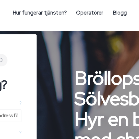
Hur fungerar tjänsten?
Operatörer
Blogg
3
Bröllop
g?
Sölvesb
?
Hyr en 
?