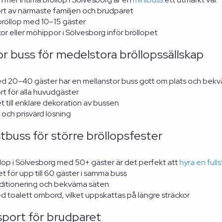
rt av närmaste familjen och brudparet
bröllop med 10–15 gäster
r eller möhippor i Sölvesborg inför bröllopet
r buss för medelstora bröllopssällskap
ed 20–40 gäster har en mellanstor buss gott om plats och bekv
t för alla huvudgäster
t till enklare dekoration av bussen
och prisvärd lösning
stbuss för större bröllopsfester
öllop i Sölvesborg med 50+ gäster är det perfekt att
hyra en fulls
t för upp till 60 gäster i samma buss
ditionering och bekväma säten
 toalett ombord, vilket uppskattas på längre sträckor
sport för brudparet