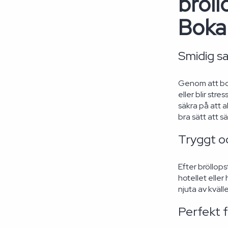
bröll
Boka
Smidig s
Genom att bok
eller blir str
säkra på att a
bra sätt att s
Tryggt o
Efter bröllops
hotellet eller
njuta av kvälle
Perfekt f