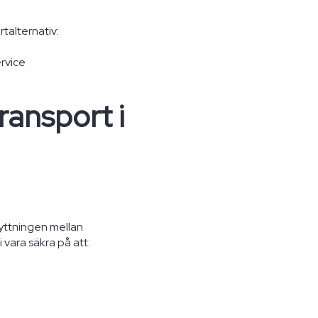
talternativ:
ervice
ransport i
lyttningen mellan
vara säkra på att: