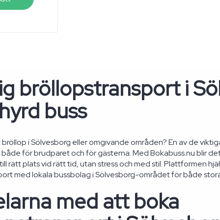
g bröllopstransport i S
hyrd buss
t bröllop i Sölvesborg eller omgivande områden? En av de viktiga
både för brudparet och för gästerna. Med Bokabuss.nu blir det enk
ll rätt plats vid rätt tid, utan stress och med stil. Plattformen hjä
port med lokala bussbolag i Sölvesborg-området för både stora
elarna med att boka