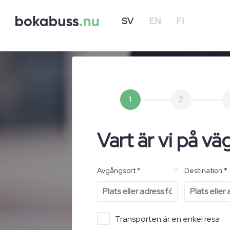
SV
EN
FI
1
2
Vart är vi på vä
Avgångsort *
?
Destination *
Transporten är en enkel resa