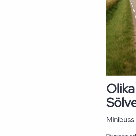
Olika
Sölv
Minibuss 
För mindre oc