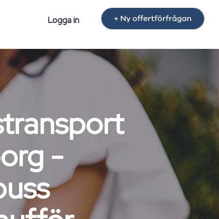
+ Ny offertförfrågan
Logga in
stransport
org -
buss