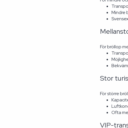
Transpo
Mindre 
Svensexo
Mellansto
För bröllop m
Transpor
Möjlighe
Bekväm 
Stor turi
För större br
Kapacite
Luftkon
Ofta med
VIP-tran