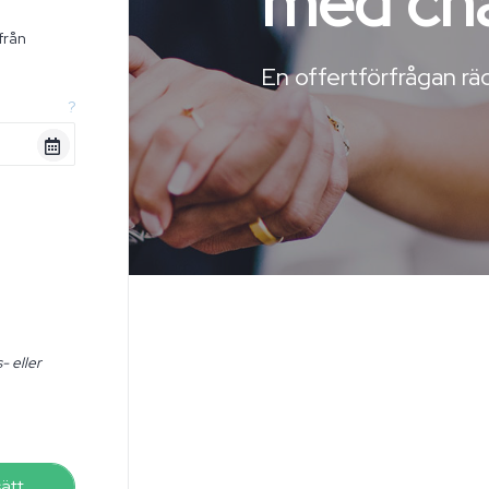
med ch
från
n
En offertförfrågan räc
?
- eller
sätt