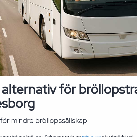
 alternativ för bröllopstr
esborg
för mindre bröllopssällskap
h mer intima bröllop i Sölvesborg är en
minibuss
ett utmärkt val: