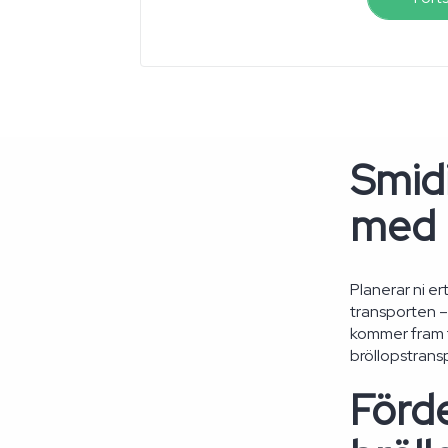
Smidi
med 
Planerar ni er
transporten – 
kommer fram ti
bröllopstrans
Förd