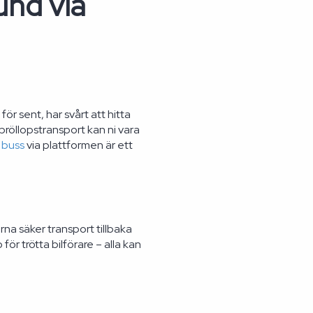
und via
r sent, har svårt att hitta
bröllopstransport kan ni vara
 buss
via plattformen är ett
na säker transport tillbaka
för trötta bilförare – alla kan