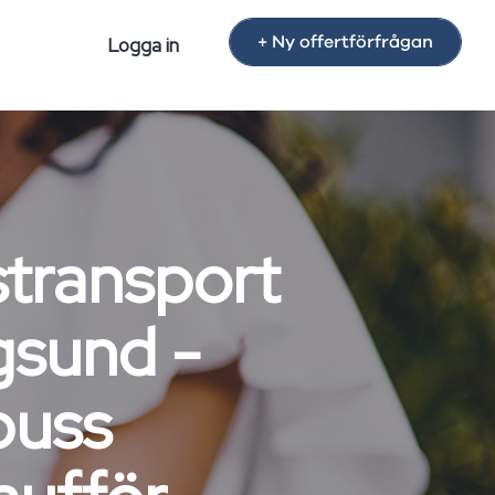
+ Ny offertförfrågan
Logga in
stransport
gsund -
buss