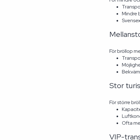
Transpo
Mindre 
Svensex
Mellansto
För bröllop m
Transpor
Möjlighe
Bekväm 
Stor turi
För större br
Kapacite
Luftkon
Ofta med
VIP-tran