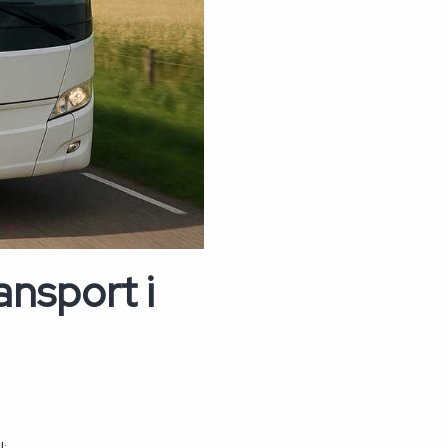
ansport i
l: