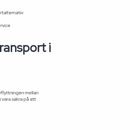
talternativ:
ervice
ransport i
rflyttningen mellan
vara säkra på att: