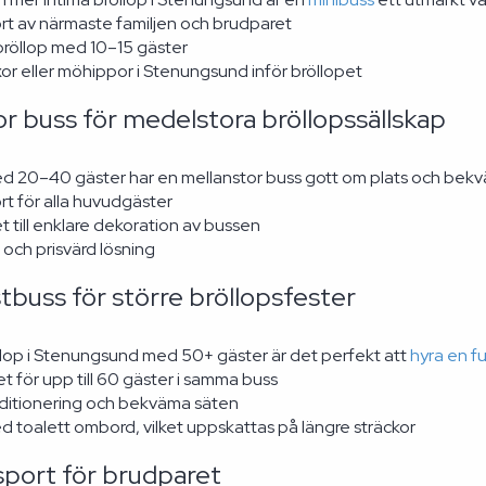
rt av närmaste familjen och brudparet
bröllop med 10–15 gäster
or eller möhippor i Stenungsund inför bröllopet
r buss för medelstora bröllopssällskap
ed 20–40 gäster har en mellanstor buss gott om plats och bekv
t för alla huvudgäster
t till enklare dekoration av bussen
och prisvärd lösning
stbuss för större bröllopsfester
öllop i Stenungsund med 50+ gäster är det perfekt att
hyra en fu
t för upp till 60 gäster i samma buss
ditionering och bekväma säten
 toalett ombord, vilket uppskattas på längre sträckor
sport för brudparet