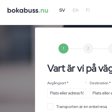
SV
EN
FI
1
2
Vart är vi på vä
Avgångsort *
?
Destination *
Transporten är en enkel resa