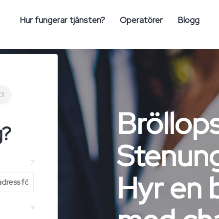
Hur fungerar tjänsten?
Operatörer
Blogg
3
Bröllop
g?
Stenun
?
Hyr en 
?