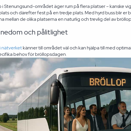
 i Stenungsund-området äger rum på flera platser – kanske vigs
lats och därefter fest på en tredje plats. Med hyrd buss blir er 
na mellan de olika platserna en naturlig och trevlig del av bröll
nnedom och pålitlighet
 nätverket
känner till området väl och kan hjälpa till med optima
pecifika behov för bröllopsdagen.