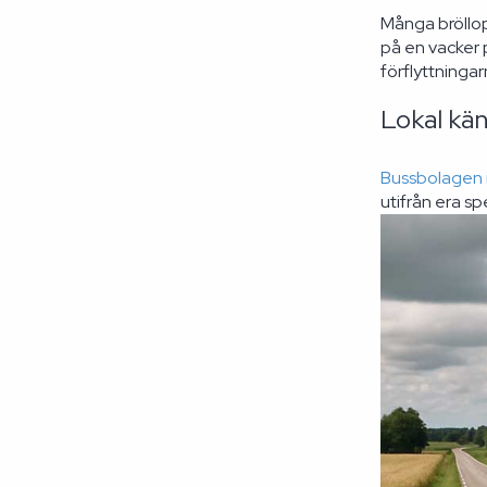
Många bröllop
på en vacker p
förflyttningar
Lokal kä
Bussbolagen i
utifrån era s