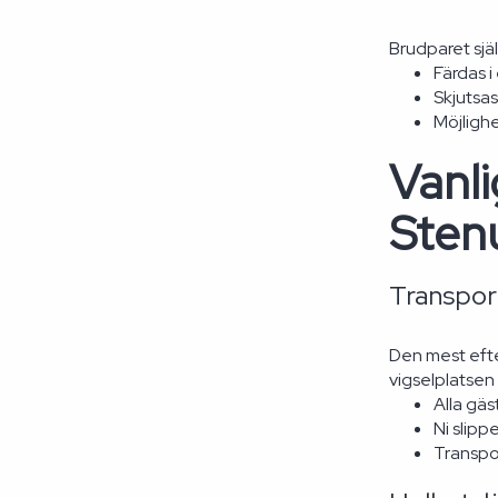
Brudparet själ
Färdas i
Skjutsas
Möjligh
Vanli
Sten
Transport
Den mest efte
vigselplatsen
Alla gäs
Ni slipp
Transpor