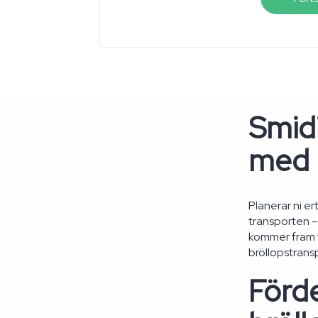
Smidi
med 
Planerar ni e
transporten – 
kommer fram ti
bröllopstrans
Förd