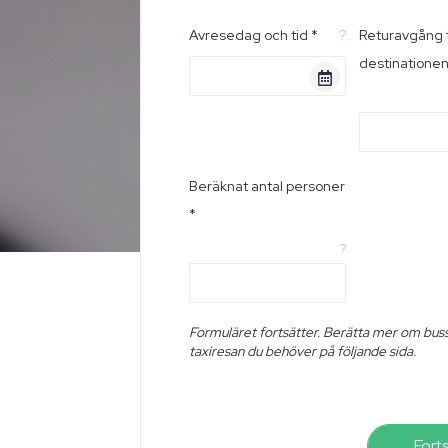
Avresedag och tid *
?
Returavgång 
destinatione
Beräknat antal personer
*
?
Formuläret fortsätter. Berätta mer om buss
taxiresan du behöver på följande sida.
Fort