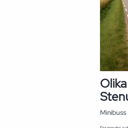
Olika
Sten
Minibuss 
För mindre oc