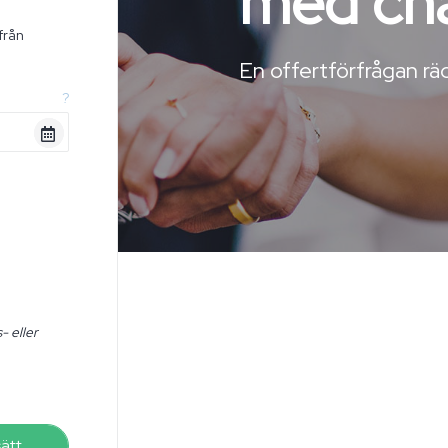
med ch
från
n
En offertförfrågan räc
?
- eller
sätt