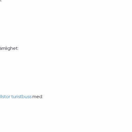
ämlighet:
llstor turistbuss
med: