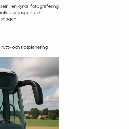
eln i en kyrka, fotografering
bröllopstransport och
opsdagen.
l rutt- och tidsplanering