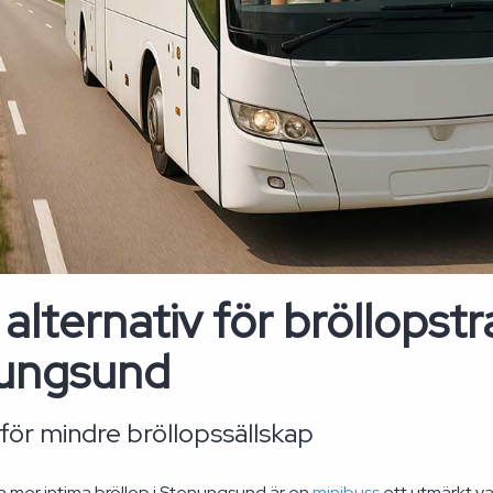
 alternativ för bröllopstr
ungsund
för mindre bröllopssällskap
h mer intima bröllop i Stenungsund är en
minibuss
ett utmärkt va