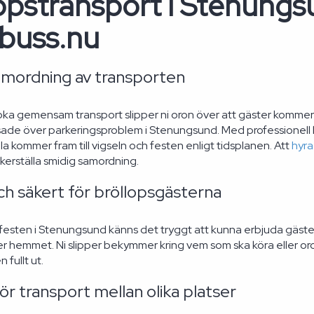
opstransport i Stenungs
buss.nu
amordning av transporten
a gemensam transport slipper ni oron över att gäster kommer fö
ressade över parkeringsproblem i Stenungsund. Med professionell 
lla kommer fram till vigseln och festen enligt tidsplanen. Att
hyra
äkerställa smidig samordning.
ch säkert för bröllopsgästerna
sfesten i Stenungsund känns det tryggt att kunna erbjuda gäster
eller hemmet. Ni slipper bekymmer kring vem som ska köra eller oro 
n fullt ut.
ör transport mellan olika platser