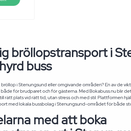
g bröllopstransport i 
hyrd buss
rt bröllop i Stenungsund eller omgivande områden? En av de vikti
både för brudparet och för gästerna. Med Bokabuss.nu blir det enk
ll rätt plats vid rätt tid, utan stress och med stil. Plattformen hjä
port med lokala bussbolag i Stenungsund-området för både sto
elarna med att boka