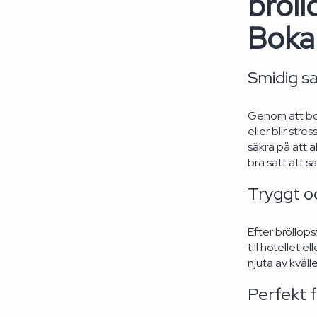
bröll
Boka
Smidig s
Genom att bok
eller blir st
säkra på att a
bra sätt att s
Tryggt o
Efter bröllop
till hotellet 
njuta av kvälle
Perfekt f