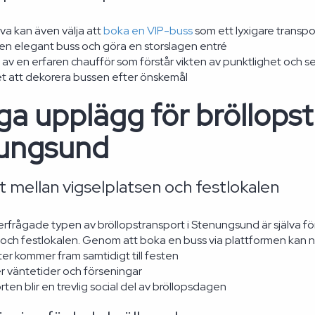
va kan även välja att
boka en VIP-buss
som ett lyxigare transpor
 en elegant buss och göra en storslagen entré
 av en erfaren chaufför som förstår vikten av punktlighet och s
et att dekorera bussen efter önskemål
ga upplägg för bröllopst
ungsund
 mellan vigselplatsen och festlokalen
rfrågade typen av bröllopstransport i Stenungsund är själva fö
 och festlokalen. Genom att boka en buss via plattformen kan ni 
ter kommer fram samtidigt till festen
er väntetider och förseningar
ten blir en trevlig social del av bröllopsdagen