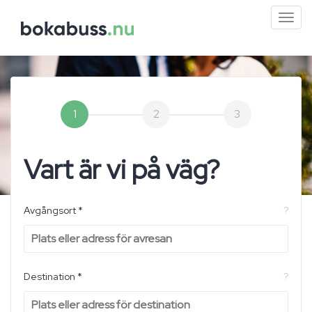
Mini
men
1
2
3
Vart är vi på väg?
Avgångsort *
?
Destination *
?