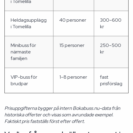
i Tomelilla
Heldagsupplägg
40 personer
300–600
i Tomelilla
kr
Minibuss för
15 personer
250–500
närmaste
kr
familjen
VIP-buss för
1–8 personer
fast
brudpar
prisförslag
Prisuppgifterna bygger på intern Bokabuss.nu-data från
historiska offerter och visas som avrundade exempel.
Faktiskt pris fastställs först efter offert.