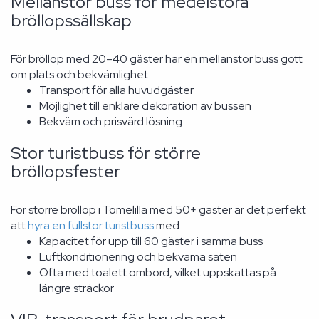
Mellanstor buss för medelstora
bröllopssällskap
För bröllop med 20–40 gäster har en mellanstor buss gott
om plats och bekvämlighet:
Transport för alla huvudgäster
Möjlighet till enklare dekoration av bussen
Bekväm och prisvärd lösning
Stor turistbuss för större
bröllopsfester
För större bröllop i Tomelilla med 50+ gäster är det perfekt
att
hyra en fullstor turistbuss
med:
Kapacitet för upp till 60 gäster i samma buss
Luftkonditionering och bekväma säten
Ofta med toalett ombord, vilket uppskattas på
längre sträckor