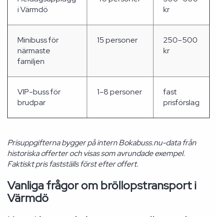
i Värmdö
kr
Minibuss för
15 personer
250–500
närmaste
kr
familjen
VIP-buss för
1–8 personer
fast
brudpar
prisförslag
Prisuppgifterna bygger på intern Bokabuss.nu-data från
historiska offerter och visas som avrundade exempel.
Faktiskt pris fastställs först efter offert.
Vanliga frågor om bröllopstransport i
Värmdö