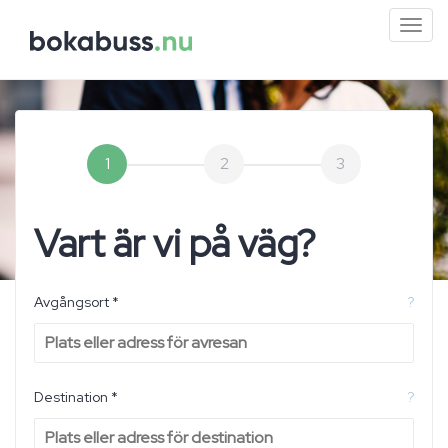
Mini
men
1
2
3
Vart är vi på väg?
Avgångsort *
?
Destination *
?