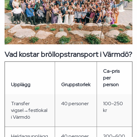
Vad kostar bröllopstransport i Värmdö?
Ca-pris
per
Upplägg
Gruppstorlek
person
Transfer
40 personer
100–250
vigsel→festlokal
kr
i Värmdö
Heldagsupplägg
40 personer
300–600