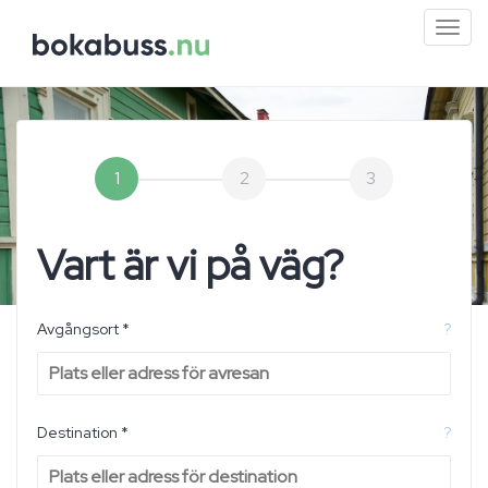
Mini
men
1
2
3
Vart är vi på väg?
Avgångsort *
?
Destination *
?