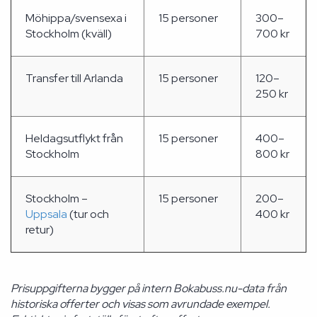
Möhippa/svensexa i
15 personer
300–
Stockholm (kväll)
700 kr
Transfer till Arlanda
15 personer
120–
250 kr
Heldagsutflykt från
15 personer
400–
Stockholm
800 kr
Stockholm –
15 personer
200–
Uppsala
(tur och
400 kr
retur)
Prisuppgifterna bygger på intern Bokabuss.nu-data från
historiska offerter och visas som avrundade exempel.