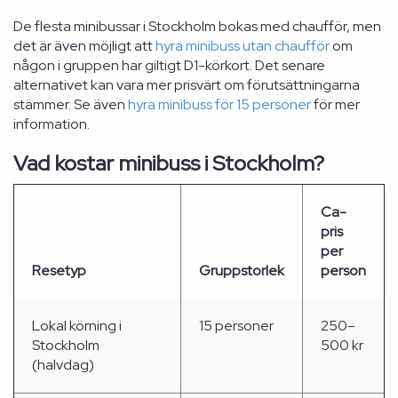
De flesta minibussar i Stockholm bokas med chaufför, men
det är även möjligt att
hyra minibuss utan chaufför
om
någon i gruppen har giltigt D1-körkort. Det senare
alternativet kan vara mer prisvärt om förutsättningarna
stämmer. Se även
hyra minibuss för 15 personer
för mer
information.
Vad kostar minibuss i Stockholm?
Ca-
pris
per
Resetyp
Gruppstorlek
person
Lokal körning i
15 personer
250–
Stockholm
500 kr
(halvdag)