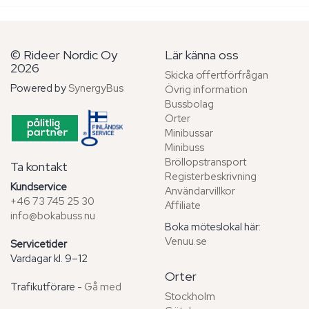
© Rideer Nordic Oy
Lär känna oss
2026
Skicka offertförfrågan
Powered by
SynergyBus
Övrig information
Bussbolag
Orter
Minibussar
Minibuss
Bröllopstransport
Ta kontakt
Registerbeskrivning
Kundservice
Användarvillkor
+46 73 745 25 30
Affiliate
info@bokabuss.nu
Boka möteslokal här:
Venuu.se
Servicetider
Vardagar kl. 9–12
Orter
Trafikutförare -
Gå med
Stockholm