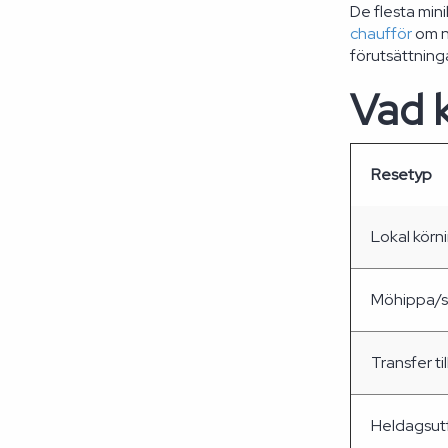
De flesta min
chaufför
om nå
förutsättnin
Vad k
Resetyp
Lokal körn
Möhippa/sv
Transfer ti
Heldagsutf