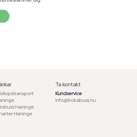
änkar
Ta kontakt
röllopstransport
Kundservice
aninge
info@bokabuss.nu
inibuss Haninge
harter Haninge