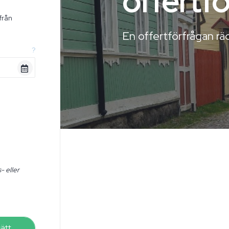
offertf
från
n
En offertförfrågan räc
?
- eller
sätt