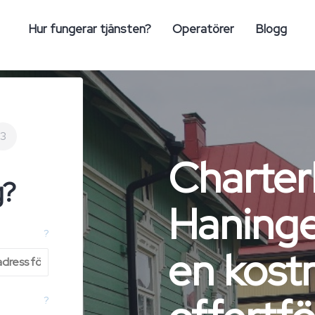
Hur fungerar tjänsten?
Operatörer
Blogg
3
Charter
g?
Haninge
?
en kost
?