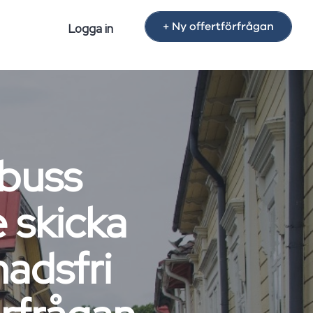
+ Ny offertförfrågan
Logga in
buss
 skicka
nadsfri