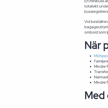
En minibuss ä
totalvikt unde
bussregistrera
Vid beställnin
bagageutrymme
ombord som lj
När p
Möhipp
Familje
Mindre 
Transfer
Närmaste
Mindre 
Med e