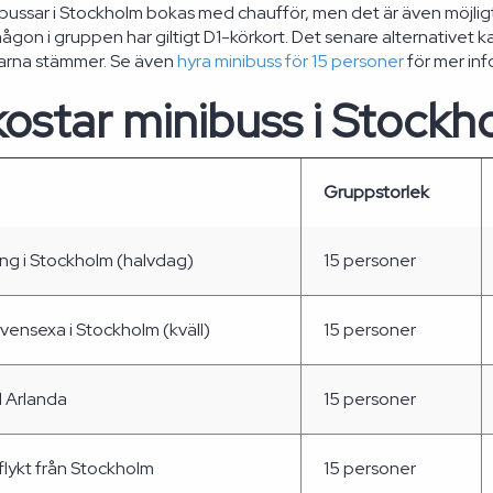
ibussar i Stockholm bokas med chaufför, men det är även möjlig
gon i gruppen har giltigt D1-körkort. Det senare alternativet k
garna stämmer. Se även
hyra minibuss för 15 personer
för mer inf
ostar minibuss i Stockh
Gruppstorlek
ing i Stockholm (halvdag)
15 personer
ensexa i Stockholm (kväll)
15 personer
ll Arlanda
15 personer
lykt från Stockholm
15 personer