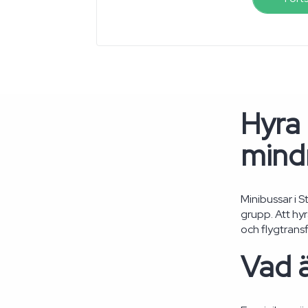
Hyra 
mindr
Minibussar i 
grupp. Att hy
och flygtransf
Vad ä