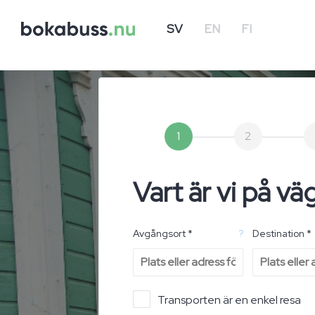
SV
EN
FI
1
2
Vart är vi på vä
Avgångsort *
?
Destination *
Transporten är en enkel resa