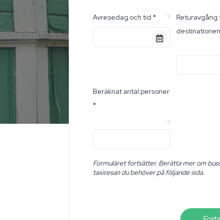
Avresedag och tid *
?
Returavgång 
destinatione
Beräknat antal personer
*
?
Formuläret fortsätter. Berätta mer om buss
taxiresan du behöver på följande sida.
Fort