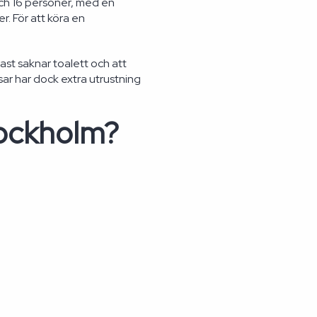
 och 16 personer, med en
r. För att köra en
ast saknar toalett och att
ar har dock extra utrustning
tockholm?