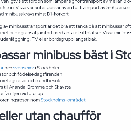
r vanligtvis ett fordon som lämpar sig för transport av mellan 8
r 5 ton. Vissa varianter passar även för transport av 5–8 persone
d minibuss krävs minst D1-körkort.
g av minibusstransport är det bra att tänka på att minibussar oft
t är begränsat jämfört med antalet sittplatser. Vissa minibuss
udanläggning, TV eller bordsgrupp längst bak.
assar minibuss bäst i S
or
och
svensexor
i Stockholm
resor och födelsedagsfiranden
företagsresor och kundbesök
s till Arlanda, Bromma och Skavsta
 familjen vid bröllop
föreningsresor inom
Stockholms-området
ller utan chaufför