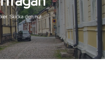
örfrågan
ker. Skicka den nu!