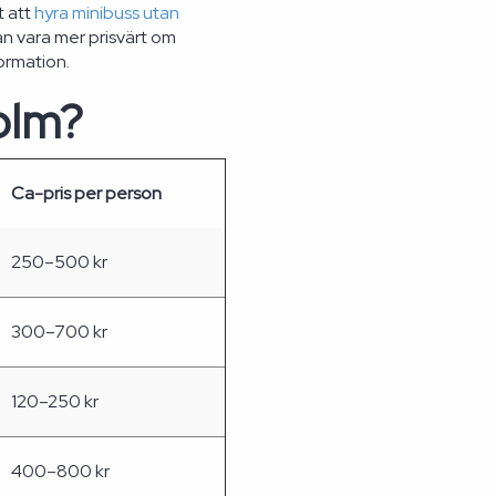
t att
hyra minibuss utan
an vara mer prisvärt om
ormation.
olm?
Ca-pris per person
250–500 kr
300–700 kr
120–250 kr
400–800 kr