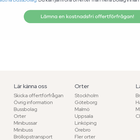
Lämna en kostnadsfri offertförfrågan!
Lär känna oss
Orter
L
Skicka offertförfrågan
Stockholm
B
Övrig information
Göteborg
H
Bussbolag
Malmö
M
Orter
Uppsala
C
Minibussar
Linköping
Minibuss
Örebro
Bröllopstransport
Fler orter