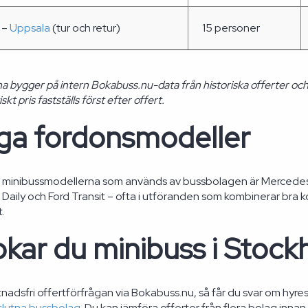
 –
Uppsala
(tur och retur)
15 personer
na bygger på intern Bokabuss.nu-data från historiska offerter oc
kt pris fastställs först efter offert.
iga fordonsmodeller
e minibussmodellerna som används av bussbolagen är Mercede
o Daily och Ford Transit – ofta i utföranden som kombinerar bra 
t.
kar du minibuss i Stoc
nadsfri offertförfrågan via Bokabuss.nu, så får du svar om hyres
slutna bussbolag
. Du kan jämföra offerter från flera bolag inn