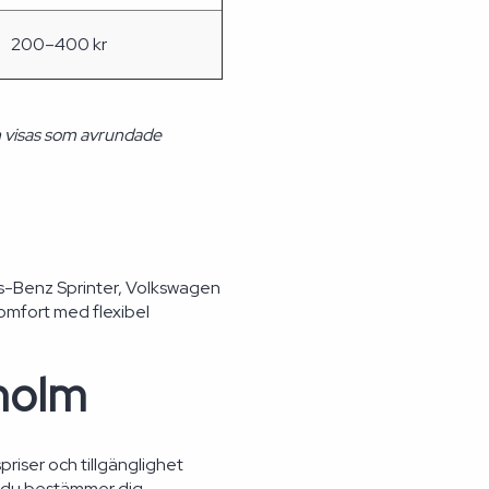
200–400 kr
h visas som avrundade
s-Benz Sprinter, Volkswagen
komfort med flexibel
kholm
priser och tillgänglighet
an du bestämmer dig.