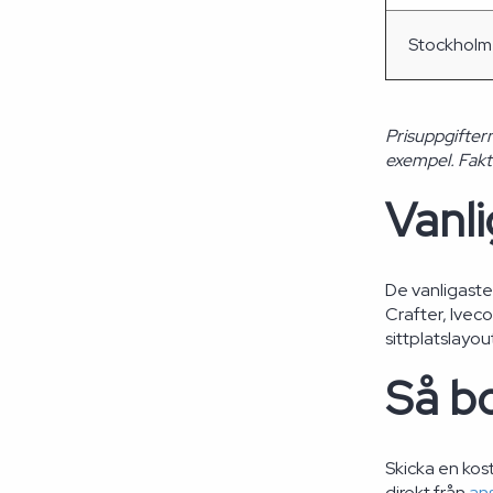
Stockholm
Prisuppgifter
exempel. Faktis
Vanl
De vanligast
Crafter, Ivec
sittplatslayou
Så bo
Skicka en kost
direkt från
an