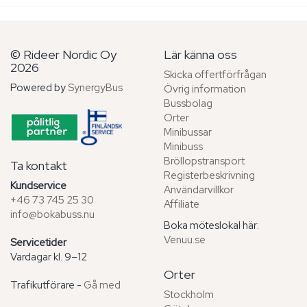
© Rideer Nordic Oy
Lär känna oss
2026
Skicka offertförfrågan
Powered by
SynergyBus
Övrig information
Bussbolag
Orter
Minibussar
Minibuss
Bröllopstransport
Ta kontakt
Registerbeskrivning
Kundservice
Användarvillkor
+46 73 745 25 30
Affiliate
info@bokabuss.nu
Boka möteslokal här:
Venuu.se
Servicetider
Vardagar kl. 9–12
Orter
Trafikutförare -
Gå med
Stockholm