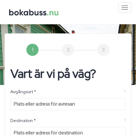
Mini
men
1
2
3
Vart är vi på väg?
Avgångsort *
?
Destination *
?