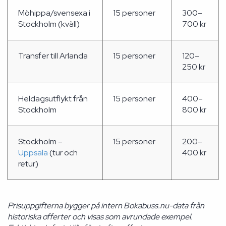
Möhippa/svensexa i
15 personer
300–
Stockholm (kväll)
700 kr
Transfer till Arlanda
15 personer
120–
250 kr
Heldagsutflykt från
15 personer
400–
Stockholm
800 kr
Stockholm –
15 personer
200–
Uppsala
(tur och
400 kr
retur)
Prisuppgifterna bygger på intern Bokabuss.nu-data från
historiska offerter och visas som avrundade exempel.