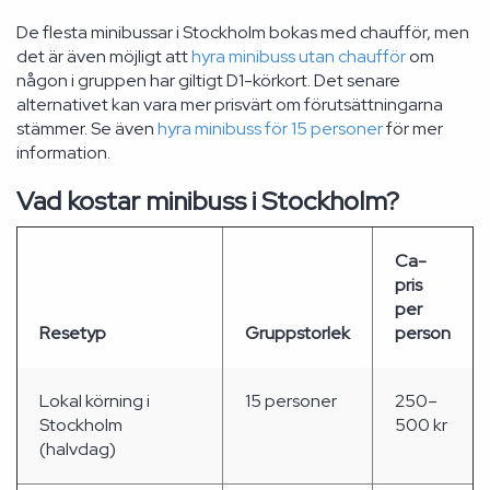
De flesta minibussar i Stockholm bokas med chaufför, men
det är även möjligt att
hyra minibuss utan chaufför
om
någon i gruppen har giltigt D1-körkort. Det senare
alternativet kan vara mer prisvärt om förutsättningarna
stämmer. Se även
hyra minibuss för 15 personer
för mer
information.
Vad kostar minibuss i Stockholm?
Ca-
pris
per
Resetyp
Gruppstorlek
person
Lokal körning i
15 personer
250–
Stockholm
500 kr
(halvdag)