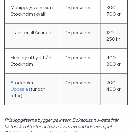
Möhippa/svensexa i
15 personer
300–
Stockholm (kväll)
700 kr
Transfer till Arlanda
15 personer
120–
250 kr
Heldagsutflykt från
15 personer
400–
Stockholm
800 kr
Stockholm –
15 personer
200–
Uppsala
(tur och
400 kr
retur)
Prisuppgifterna bygger på intern Bokabuss.nu-data från
historiska offerter och visas som avrundade exempel.