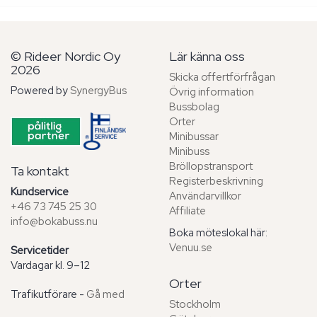
© Rideer Nordic Oy
Lär känna oss
2026
Skicka offertförfrågan
Powered by
SynergyBus
Övrig information
Bussbolag
Orter
Minibussar
Minibuss
Bröllopstransport
Ta kontakt
Registerbeskrivning
Kundservice
Användarvillkor
+46 73 745 25 30
Affiliate
info@bokabuss.nu
Boka möteslokal här:
Venuu.se
Servicetider
Vardagar kl. 9–12
Orter
Trafikutförare -
Gå med
Stockholm