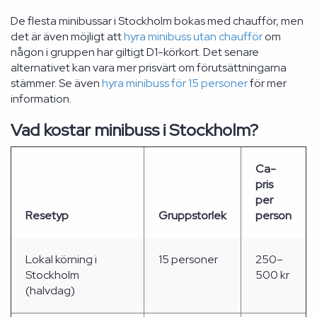
De flesta minibussar i Stockholm bokas med chaufför, men
det är även möjligt att
hyra minibuss utan chaufför
om
någon i gruppen har giltigt D1-körkort. Det senare
alternativet kan vara mer prisvärt om förutsättningarna
stämmer. Se även
hyra minibuss för 15 personer
för mer
information.
Vad kostar minibuss i Stockholm?
Ca-
pris
per
Resetyp
Gruppstorlek
person
Lokal körning i
15 personer
250–
Stockholm
500 kr
(halvdag)