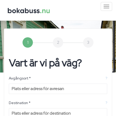
Mini
men
1
2
3
Vart är vi på väg?
Avgångsort *
?
Destination *
?