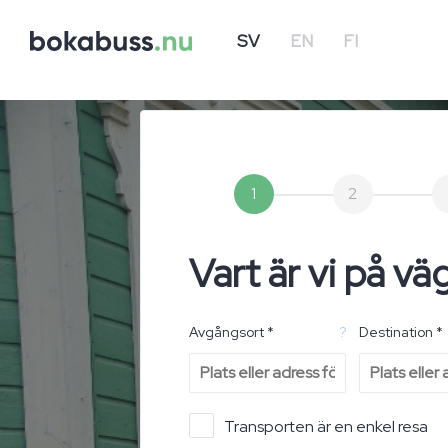
SV
EN
FI
1
2
Vart är vi på vä
Avgångsort *
?
Destination *
Transporten är en enkel resa