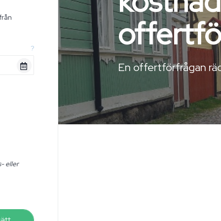
kostnad
från
offertf
n
?
En offertförfrågan räc
- eller
sätt