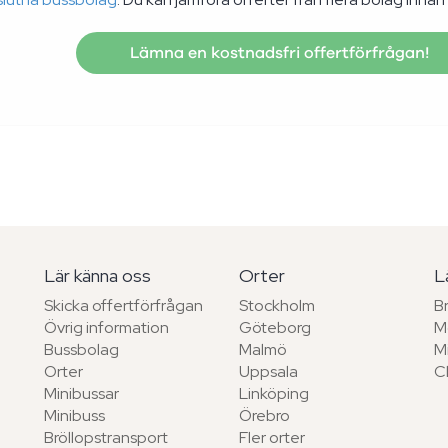
Lämna en kostnadsfri offertförfrågan!
Lär känna oss
Orter
L
Skicka offertförfrågan
Stockholm
B
Övrig information
Göteborg
M
Bussbolag
Malmö
M
Orter
Uppsala
C
Minibussar
Linköping
Minibuss
Örebro
Bröllopstransport
Fler orter