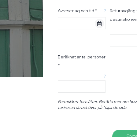
Avresedag och tid *
?
Returavgång 
destinatione
Beräknat antal personer
*
?
Formuläret fortsätter. Berätta mer om buss
taxiresan du behöver på följande sida.
Fort