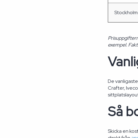
Stockholm
Prisuppgifter
exempel. Faktis
Vanl
De vanligast
Crafter, Ivec
sittplatslayou
Så bo
Skicka en kost
direkt från
an