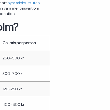
t att
hyra minibuss utan
an vara mer prisvärt om
ormation.
olm?
Ca-pris per person
250–500 kr
300–700 kr
120–250 kr
400–800 kr