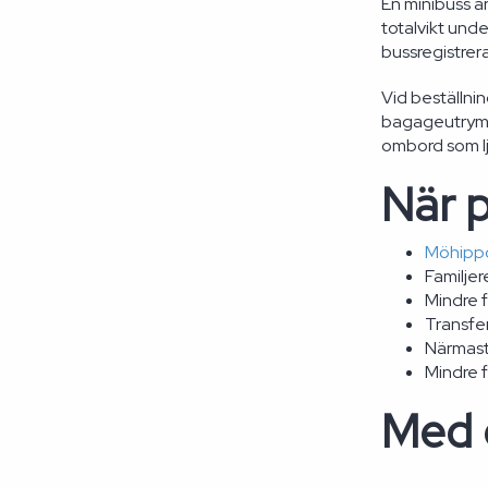
En minibuss ä
totalvikt unde
bussregistrera
Vid beställnin
bagageutrymme
ombord som lj
När p
Möhipp
Familje
Mindre 
Transfer
Närmaste
Mindre 
Med e