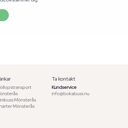
änkar
Ta kontakt
röllopstransport
Kundservice
önsterås
info@bokabuss.nu
inibuss Mönsterås
harter Mönsterås