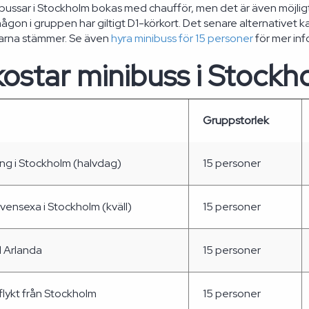
ibussar i Stockholm bokas med chaufför, men det är även möjlig
gon i gruppen har giltigt D1-körkort. Det senare alternativet k
garna stämmer. Se även
hyra minibuss för 15 personer
för mer inf
ostar minibuss i Stockh
Gruppstorlek
ing i Stockholm (halvdag)
15 personer
ensexa i Stockholm (kväll)
15 personer
ll Arlanda
15 personer
lykt från Stockholm
15 personer