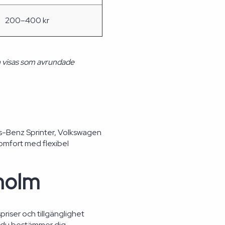
200–400 kr
h visas som avrundade
s-Benz Sprinter, Volkswagen
komfort med flexibel
kholm
priser och tillgänglighet
an du bestämmer dig.