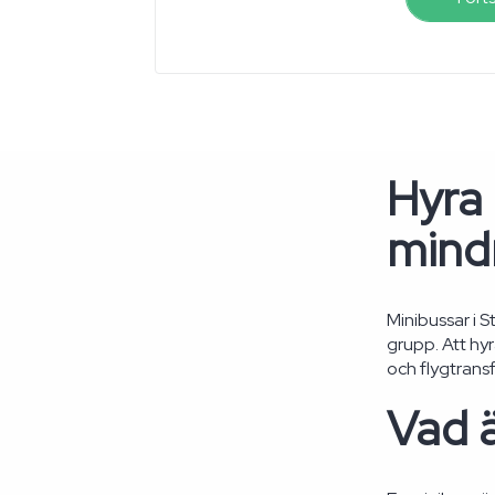
Hyra 
mindr
Minibussar i 
grupp. Att hy
och flygtransf
Vad ä