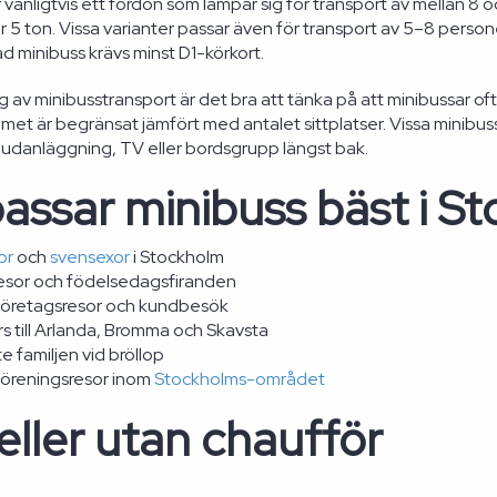
r vanligtvis ett fordon som lämpar sig för transport av mellan 8
r 5 ton. Vissa varianter passar även för transport av 5–8 persone
d minibuss krävs minst D1-körkort.
g av minibusstransport är det bra att tänka på att minibussar oft
t är begränsat jämfört med antalet sittplatser. Vissa minibuss
udanläggning, TV eller bordsgrupp längst bak.
assar minibuss bäst i S
or
och
svensexor
i Stockholm
resor och födelsedagsfiranden
företagsresor och kundbesök
s till Arlanda, Bromma och Skavsta
 familjen vid bröllop
föreningsresor inom
Stockholms-området
ller utan chaufför