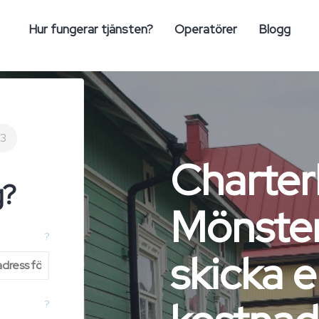
Hur fungerar tjänsten?
Operatörer
Blogg
3
Charter
g?
Mönste
?
skicka 
?