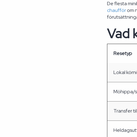
De flesta min
chaufför
om nå
förutsättnin
Vad k
Resetyp
Lokal körn
Möhippa/sv
Transfer ti
Heldagsutf