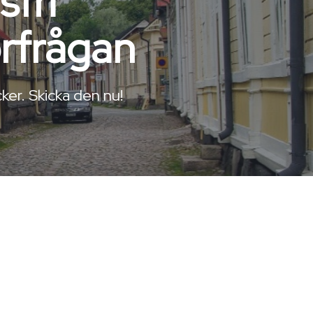
sfri
örfrågan
ker. Skicka den nu!