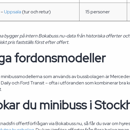
 –
Uppsala
(tur och retur)
15 personer
na bygger på intern Bokabuss.nu-data från historiska offerter oc
kt pris fastställs först efter offert.
iga fordonsmodeller
e minibussmodellerna som används av bussbolagen är Mercede
o Daily och Ford Transit – ofta i utföranden som kombinerar bra 
t.
kar du minibuss i Stoc
nadsfri offertförfrågan via Bokabuss.nu, så får du svar om hyres
slutna bussbolag
. Du kan jämföra offerter från flera bolag inn