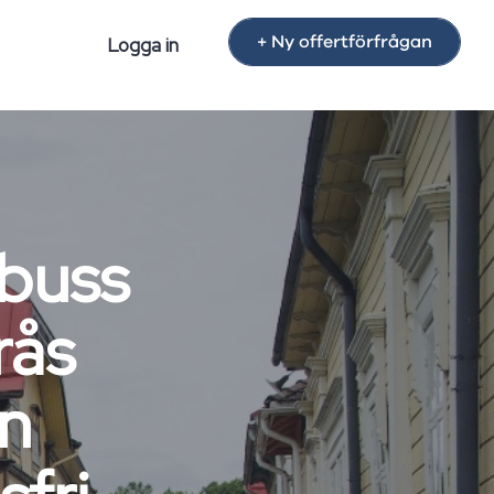
+ Ny offertförfrågan
Logga in
buss
rås
en