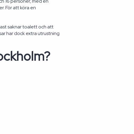
 och 16 personer, med en
r. För att köra en
ast saknar toalett och att
ar har dock extra utrustning
tockholm?