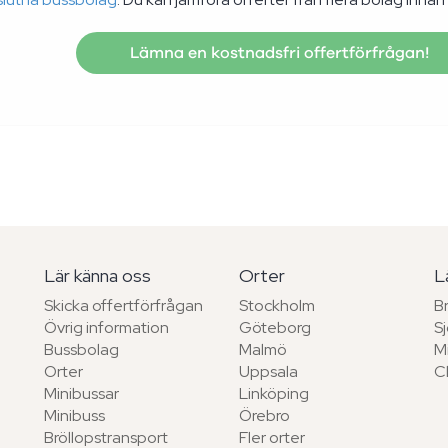
Lämna en kostnadsfri offertförfrågan!
Lär känna oss
Orter
L
Skicka offertförfrågan
Stockholm
B
Övrig information
Göteborg
S
Bussbolag
Malmö
M
Orter
Uppsala
C
Minibussar
Linköping
Minibuss
Örebro
Bröllopstransport
Fler orter