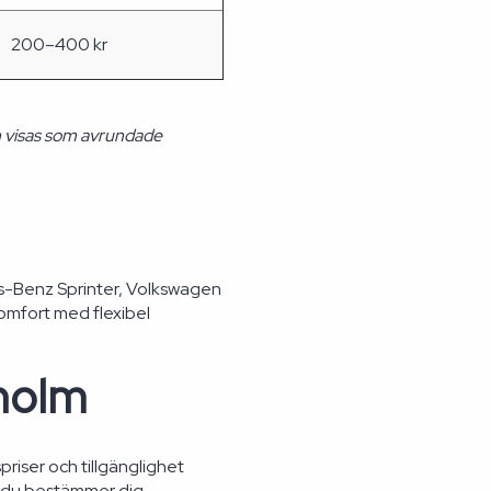
200–400 kr
h visas som avrundade
s-Benz Sprinter, Volkswagen
komfort med flexibel
kholm
priser och tillgänglighet
an du bestämmer dig.