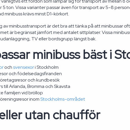
r vanligtvis ett fordon som lämpar sig för transport av mellan 8
r 5 ton. Vissa varianter passar även för transport av 5–8 persone
d minibuss krävs minst D1-körkort.
g av minibusstransport är det bra att tänka på att minibussar oft
t är begränsat jämfört med antalet sittplatser. Vissa minibuss
udanläggning, TV eller bordsgrupp längst bak.
assar minibuss bäst i S
or
och
svensexor
i Stockholm
resor och födelsedagsfiranden
företagsresor och kundbesök
s till Arlanda, Bromma och Skavsta
 familjen vid bröllop
föreningsresor inom
Stockholms-området
ller utan chaufför