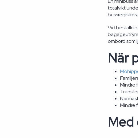
En minibuss ä
totalvikt unde
bussregistrera
Vid beställnin
bagageutrymme
ombord som lj
När p
Möhipp
Familje
Mindre 
Transfer
Närmaste
Mindre 
Med e