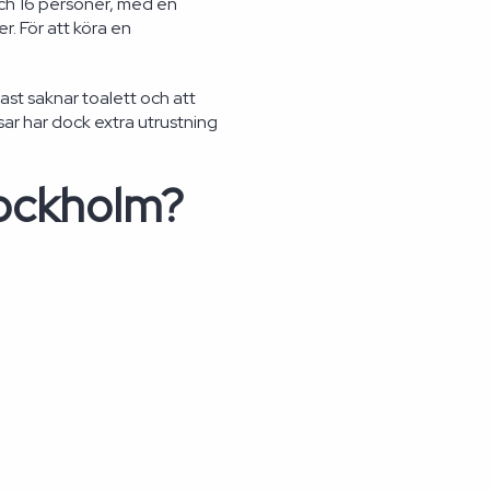
 och 16 personer, med en
r. För att köra en
ast saknar toalett och att
ar har dock extra utrustning
tockholm?