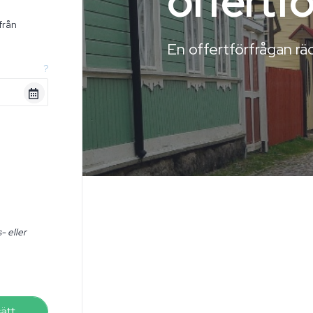
offertf
från
n
En offertförfrågan räc
?
- eller
sätt