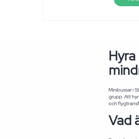
Hyra 
mindr
Minibussar i 
grupp. Att hy
och flygtransf
Vad ä