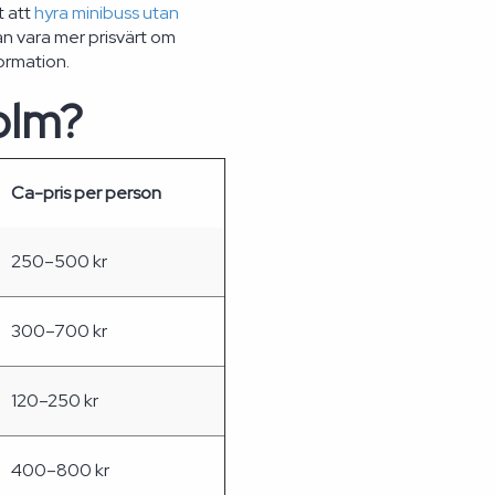
t att
hyra minibuss utan
an vara mer prisvärt om
ormation.
olm?
Ca-pris per person
250–500 kr
300–700 kr
120–250 kr
400–800 kr