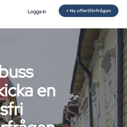
+ Ny offertförfrågan
Logga in
buss
kicka en
sfri