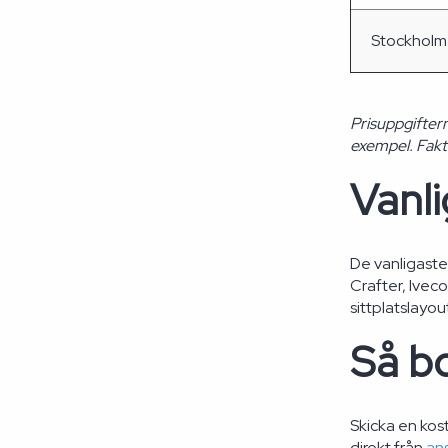
Stockholm
Prisuppgifter
exempel. Faktis
Vanl
De vanligast
Crafter, Ivec
sittplatslayou
Så bo
Skicka en kost
direkt från
an