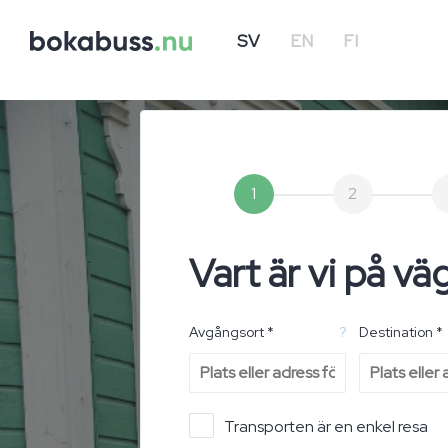
SV
EN
FI
1
2
Vart är vi på vä
Avgångsort *
?
Destination *
Transporten är en enkel resa