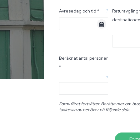
Avresedag och tid *
?
Returavgång 
destinatione
Beräknat antal personer
*
?
Formuläret fortsätter. Berätta mer om buss
taxiresan du behöver på följande sida.
Fort