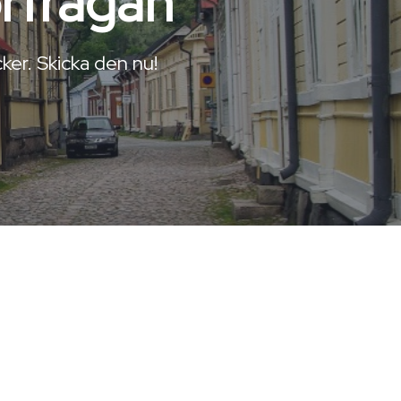
örfrågan
ker. Skicka den nu!