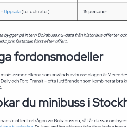
 –
Uppsala
(tur och retur)
15 personer
na bygger på intern Bokabuss.nu-data från historiska offerter oc
kt pris fastställs först efter offert.
iga fordonsmodeller
e minibussmodellerna som används av bussbolagen är Mercede
o Daily och Ford Transit – ofta i utföranden som kombinerar bra 
t.
kar du minibuss i Stoc
nadsfri offertförfrågan via Bokabuss.nu, så får du svar om hyres
slutna bussbolag
. Du kan jämföra offerter från flera bolag inn