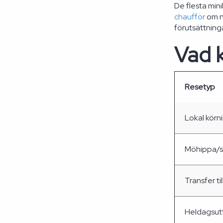
De flesta min
chaufför
om nå
förutsättnin
Vad k
Resetyp
Lokal körn
Möhippa/sv
Transfer ti
Heldagsutf