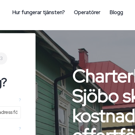
Hur fungerar tjänsten?
Operatörer
Blogg
3
Charter
g?
Sjöbo s
?
kostnad
?