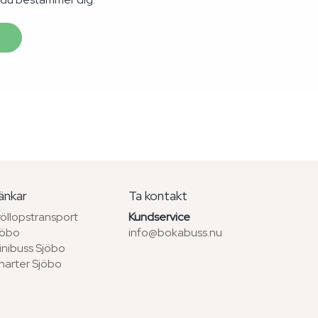
änkar
Ta kontakt
röllopstransport
Kundservice
jöbo
info@bokabuss.nu
inibuss Sjöbo
harter Sjöbo