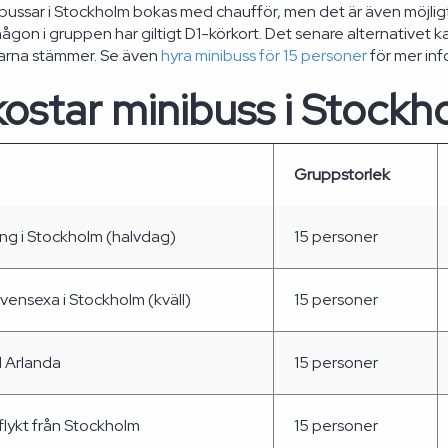
ibussar i Stockholm bokas med chaufför, men det är även möjlig
gon i gruppen har giltigt D1-körkort. Det senare alternativet k
garna stämmer. Se även
hyra minibuss för 15 personer
för mer inf
ostar minibuss i Stockh
Gruppstorlek
ing i Stockholm (halvdag)
15 personer
ensexa i Stockholm (kväll)
15 personer
ll Arlanda
15 personer
lykt från Stockholm
15 personer