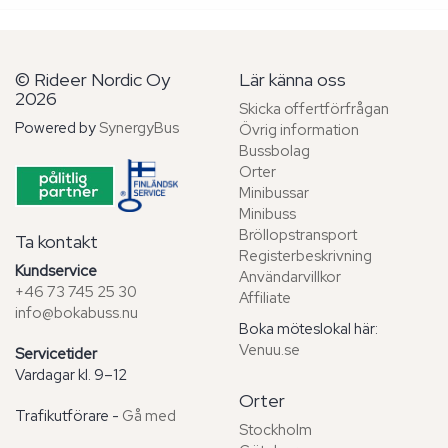
© Rideer Nordic Oy
Lär känna oss
2026
Skicka offertförfrågan
Powered by
SynergyBus
Övrig information
Bussbolag
Orter
Minibussar
Minibuss
Bröllopstransport
Ta kontakt
Registerbeskrivning
Kundservice
Användarvillkor
+46 73 745 25 30
Affiliate
info@bokabuss.nu
Boka möteslokal här:
Venuu.se
Servicetider
Vardagar kl. 9–12
Orter
Trafikutförare -
Gå med
Stockholm