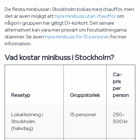
De flesta minibussar i Stockholm bokas med chaufför, men
det är även möjligt att
hyra minibuss utan chaufför
om
någon i gruppen har giltigt D1-körkort. Det senare
alternativet kan vara mer prisvärt om förutsättningarna
stämmer. Se även
hyra minibuss för 15 personer
för mer
information.
Vad kostar minibuss i Stockholm?
Ca-
pris
per
Resetyp
Gruppstorlek
person
Lokal körning i
15 personer
250–
Stockholm
500 kr
(halvdag)