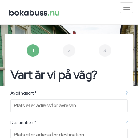
Mini
men
1
2
3
Vart är vi på väg?
Avgångsort *
?
Destination *
?