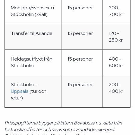
Möhippa/svensexa i
15 personer
300–
Stockholm (kväll)
700 kr
Transfer till Arlanda
15 personer
120–
250 kr
Heldagsutflykt från
15 personer
400–
Stockholm
800 kr
Stockholm –
15 personer
200–
Uppsala
(tur och
400 kr
retur)
Prisuppgifterna bygger på intern Bokabuss.nu-data från
historiska offerter och visas som avrundade exempel.