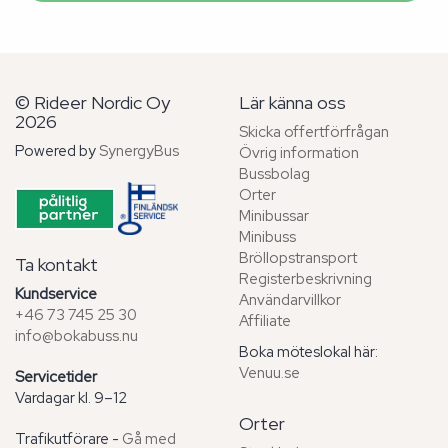
© Rideer Nordic Oy
Lär känna oss
2026
Skicka offertförfrågan
Powered by
SynergyBus
Övrig information
Bussbolag
Orter
Minibussar
Minibuss
Bröllopstransport
Ta kontakt
Registerbeskrivning
Kundservice
Användarvillkor
+46 73 745 25 30
Affiliate
info@bokabuss.nu
Boka möteslokal här:
Venuu.se
Servicetider
Vardagar kl. 9–12
Orter
Trafikutförare -
Gå med