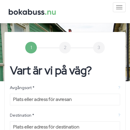
Mini
men
1
2
3
Vart är vi på väg?
Avgångsort *
?
Destination *
?