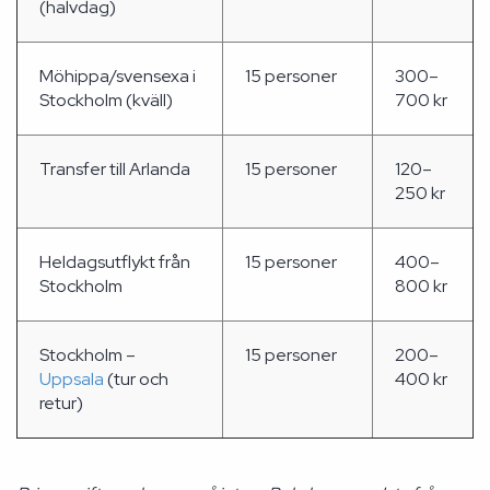
(halvdag)
Möhippa/svensexa i
15 personer
300–
Stockholm (kväll)
700 kr
Transfer till Arlanda
15 personer
120–
250 kr
Heldagsutflykt från
15 personer
400–
Stockholm
800 kr
Stockholm –
15 personer
200–
Uppsala
(tur och
400 kr
retur)