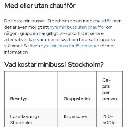
Med eller utan chaufför
De flesta minibussar i Stockholm bokas med chaufför, men
det är även möjligt att
hyra minibuss utan chaufför
om
någon i gruppen har giltigt D1-körkort. Det senare
alternativet kan vara mer prisvärt om förutsättningarna
stämmer. Se även
hyra minibuss för 15 personer
för mer
information.
Vad kostar minibuss i Stockholm?
Ca-
pris
per
Resetyp
Gruppstorlek
person
Lokal körning i
15 personer
250–
Stockholm
500 kr