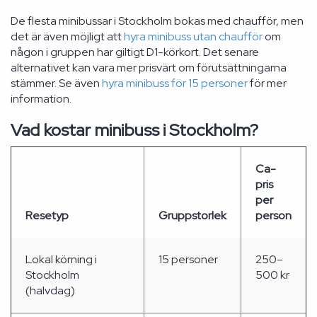
De flesta minibussar i Stockholm bokas med chaufför, men
det är även möjligt att
hyra minibuss utan chaufför
om
någon i gruppen har giltigt D1-körkort. Det senare
alternativet kan vara mer prisvärt om förutsättningarna
stämmer. Se även
hyra minibuss för 15 personer
för mer
information.
Vad kostar minibuss i Stockholm?
Ca-
pris
per
Resetyp
Gruppstorlek
person
Lokal körning i
15 personer
250–
Stockholm
500 kr
(halvdag)