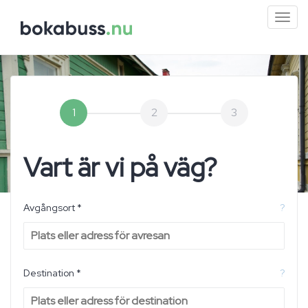
Mini
men
1
2
3
Vart är vi på väg?
Avgångsort *
?
Destination *
?