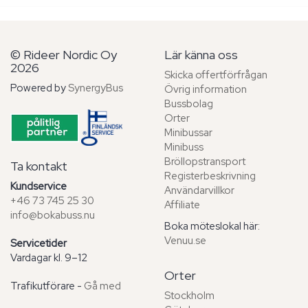
© Rideer Nordic Oy
Lär känna oss
2026
Skicka offertförfrågan
Powered by
SynergyBus
Övrig information
Bussbolag
Orter
Minibussar
Minibuss
Bröllopstransport
Ta kontakt
Registerbeskrivning
Kundservice
Användarvillkor
+46 73 745 25 30
Affiliate
info@bokabuss.nu
Boka möteslokal här:
Venuu.se
Servicetider
Vardagar kl. 9–12
Orter
Trafikutförare -
Gå med
Stockholm