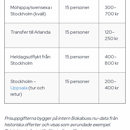
Möhippa/svensexa i
15 personer
300–
Stockholm (kväll)
700 kr
Transfer till Arlanda
15 personer
120–
250 kr
Heldagsutflykt från
15 personer
400–
Stockholm
800 kr
Stockholm –
15 personer
200–
Uppsala
(tur och
400 kr
retur)
Prisuppgifterna bygger på intern Bokabuss.nu-data från
historiska offerter och visas som avrundade exempel.