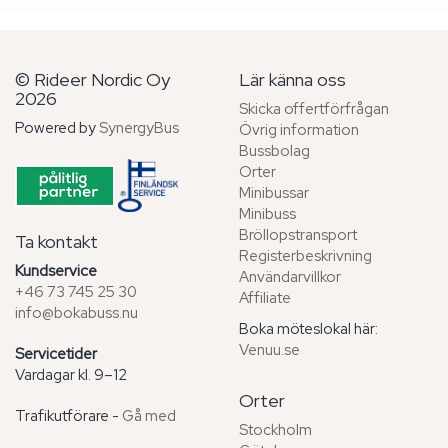
© Rideer Nordic Oy
Lär känna oss
2026
Skicka offertförfrågan
Powered by
SynergyBus
Övrig information
Bussbolag
Orter
Minibussar
Minibuss
Bröllopstransport
Ta kontakt
Registerbeskrivning
Kundservice
Användarvillkor
+46 73 745 25 30
Affiliate
info@bokabuss.nu
Boka möteslokal här:
Venuu.se
Servicetider
Vardagar kl. 9–12
Orter
Trafikutförare -
Gå med
Stockholm