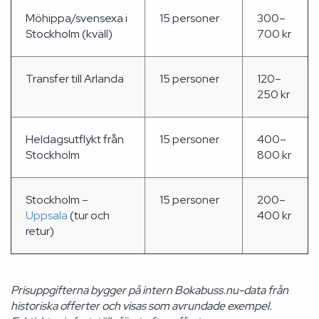
Möhippa/svensexa i
15 personer
300–
Stockholm (kväll)
700 kr
Transfer till Arlanda
15 personer
120–
250 kr
Heldagsutflykt från
15 personer
400–
Stockholm
800 kr
Stockholm –
15 personer
200–
Uppsala
(tur och
400 kr
retur)
Prisuppgifterna bygger på intern Bokabuss.nu-data från
historiska offerter och visas som avrundade exempel.