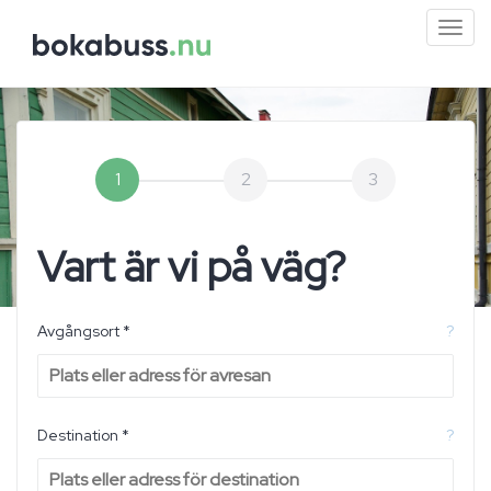
Mini
men
1
2
3
Vart är vi på väg?
Avgångsort *
?
Destination *
?