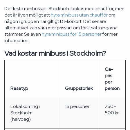
De flesta minibussar i Stockholm bokas med chaufför, men
det är även möjligt att
hyra minibuss utan chaufför
om
någon i gruppen har giltigt D1-körkort. Det senare
alternativet kan vara mer prisvärt om förutsättningarna
stämmer. Se även
hyra minibuss för 15 personer
för mer
information.
Vad kostar minibuss i Stockholm?
Ca-
pris
per
Resetyp
Gruppstorlek
person
Lokal körning i
15 personer
250–
Stockholm
500 kr
(halvdag)