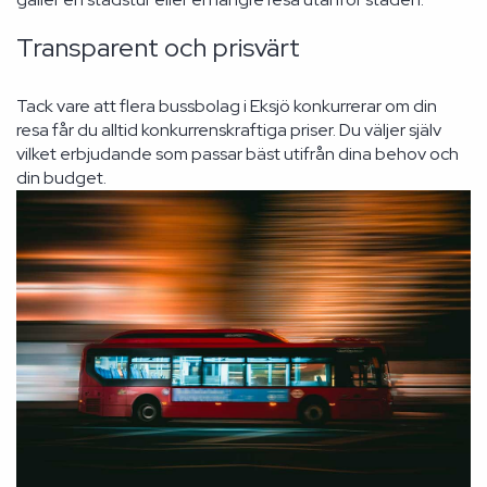
Transparent och prisvärt
Tack vare att flera bussbolag i Eksjö konkurrerar om din
resa får du alltid konkurrenskraftiga priser. Du väljer själv
vilket erbjudande som passar bäst utifrån dina behov och
din budget.