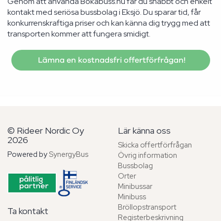
Genom att använda Bokabuss.nu får du snabbt och enkelt
kontakt med seriösa bussbolag i Eksjö. Du sparar tid, får
konkurrenskraftiga priser och kan känna dig trygg med att
transporten kommer att fungera smidigt.
Lämna en kostnadsfri offertförfrågan!
© Rideer Nordic Oy
Lär känna oss
2026
Skicka offertförfrågan
Powered by
SynergyBus
Övrig information
Bussbolag
Orter
Minibussar
Minibuss
Bröllopstransport
Ta kontakt
Registerbeskrivning