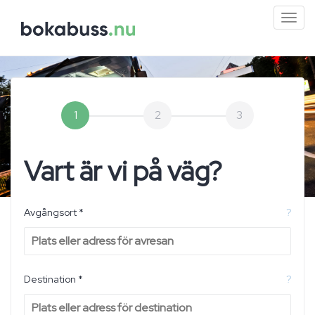
Mini
men
1
2
3
Vart är vi på väg?
Avgångsort *
?
Destination *
?