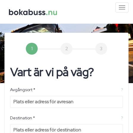
Mini
men
1
2
3
Vart är vi på väg?
Avgångsort *
?
Destination *
?