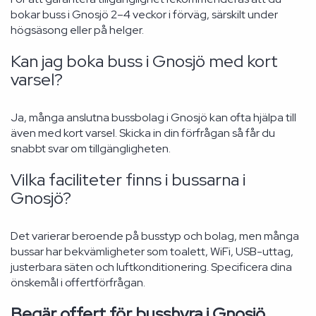
bokar buss i Gnosjö 2–4 veckor i förväg, särskilt under
högsäsong eller på helger.
Kan jag boka buss i Gnosjö med kort
varsel?
Ja, många anslutna bussbolag i Gnosjö kan ofta hjälpa till
även med kort varsel. Skicka in din förfrågan så får du
snabbt svar om tillgängligheten.
Vilka faciliteter finns i bussarna i
Gnosjö?
Det varierar beroende på busstyp och bolag, men många
bussar har bekvämligheter som toalett, WiFi, USB-uttag,
justerbara säten och luftkonditionering. Specificera dina
önskemål i offertförfrågan.
Begär offert för busshyra i Gnosjö