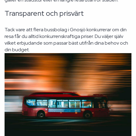
Transparent och prisvärt
Tack vare att flera bussbolag i Gnosjö konkurrerar om din
resa får du alltid konkurrenskraftiga priser. Du väljer själv
vilket erbjudande som passar bäst utifrån dina behov och
din budget.