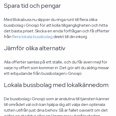
Spara tid och pengar
Med Bokabuss.nu slipper du ringa runt till flera olika
bussbolag i Gnosjö för att kolla tillgängligheten och hitta
det bästa priset. Skicka en enda förfrågan och få offerter
från
flera lokala bussbolag
direkt till din inkorg.
Jämför olika alternativ
Alla offerter samlas på ett ställe, och du får även mejl för
varje ny offert som kommer in. Det gör att du aldrig missar
ett erbjudande från bussbolagen i Gnosjö.
Lokala bussbolag med lokalkännedom
De bussbolag i Gnosjö som är anslutna till tjänsten känner
till området väl och kan hjälpa dig att välja den optimala
rutten utifrån just dina behov. Så är fallet oavsett om det
gäller en stadstur eller en längre resa utanför staden.