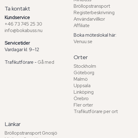
Bröllopstransport
Ta kontakt
Registerbeskrivning
Kundservice
Användarvillkor
+46 73 745 25 30
Affiliate
info@bokabuss.nu
Boka möteslokal här:
Venuu.se
Servicetider
Vardagar kl. 9–12
Orter
Trafikutförare -
Gå med
Stockholm
Göteborg
Malmö
Uppsala
Linköping
Örebro
Fler orter
Trafikutförare per ort
Länkar
Bröllopstransport Gnosjö