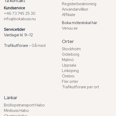
Ta kontakt
Registerbeskrivning
Kundservice
Användarvillkor
+46 73 745 25 30
Affiliate
info@bokabuss.nu
Boka möteslokal här:
Venuu.se
Servicetider
Vardagar kl. 9–12
Orter
Trafikutförare -
Gå med
Stockholm
Göteborg
Malmö
Uppsala
Linköping
Örebro
Fler orter
Trafikutförare per ort
Länkar
Bröllopstransport Habo
Minibuss Habo