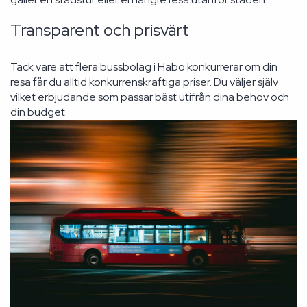
Transparent och prisvärt
Tack vare att flera bussbolag i Habo konkurrerar om din
resa får du alltid konkurrenskraftiga priser. Du väljer själv
vilket erbjudande som passar bäst utifrån dina behov och
din budget.