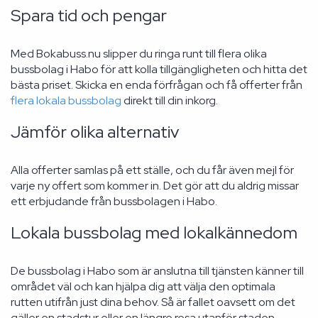
Spara tid och pengar
Med Bokabuss.nu slipper du ringa runt till flera olika
bussbolag i Habo för att kolla tillgängligheten och hitta det
bästa priset. Skicka en enda förfrågan och få offerter från
flera lokala bussbolag
direkt till din inkorg.
Jämför olika alternativ
Alla offerter samlas på ett ställe, och du får även mejl för
varje ny offert som kommer in. Det gör att du aldrig missar
ett erbjudande från bussbolagen i Habo.
Lokala bussbolag med lokalkännedom
De bussbolag i Habo som är anslutna till tjänsten känner till
området väl och kan hjälpa dig att välja den optimala
rutten utifrån just dina behov. Så är fallet oavsett om det
gäller en stadstur eller en längre resa utanför staden.