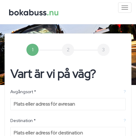
Mini
men
1
2
3
Vart är vi på väg?
Avgångsort *
?
Destination *
?