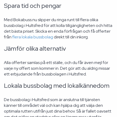
Spara tid och pengar
Med Bokabuss.nu slipper du ringa runt till flera olika
bussbolag i Hultsfred för att kolla tillgängligheten och hitta
det bästa priset. Skicka en enda förfrågan och få offerter
från
flera lokala bussbolag
direkt till din inkorg.
Jämför olika alternativ
Alla offerter samlas på ett ställe, och du får även mejl för
varje ny offert som kommer in. Det gör att du aldrig missar
ett erbjudande från bussbolagen i Hultsfred.
Lokala bussbolag med lokalkännedom
De bussbolag i Hultsfred som är anslutna till tjänsten
känner till området väl och kan hjälpa dig att välja den
optimala rutten utifrån just dina behov. Så är fallet oavsett
om det gäller en stadstur eller en längre resa utanför