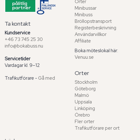
Orter
Minibussar
Minibuss
Bröllopstransport
Ta kontakt
Registerbeskrivning
Kundservice
Användarvillkor
+46 73 745 25 30
Affiliate
info@bokabuss.nu
Boka möteslokal här:
Venuu.se
Servicetider
Vardagar kl. 9–12
Orter
Trafikutförare -
Gå med
Stockholm
Göteborg
Malmö
Uppsala
Linköping
Örebro
Fler orter
Trafikutförare per ort