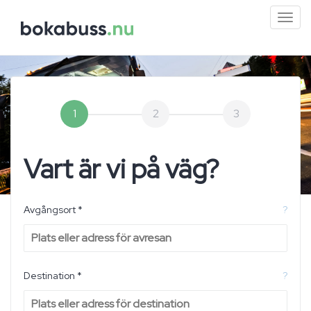
Mini
men
1
2
3
Vart är vi på väg?
Avgångsort *
?
Destination *
?