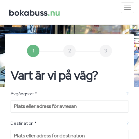
Mini
men
1
2
3
Vart är vi på väg?
Avgångsort *
?
Destination *
?