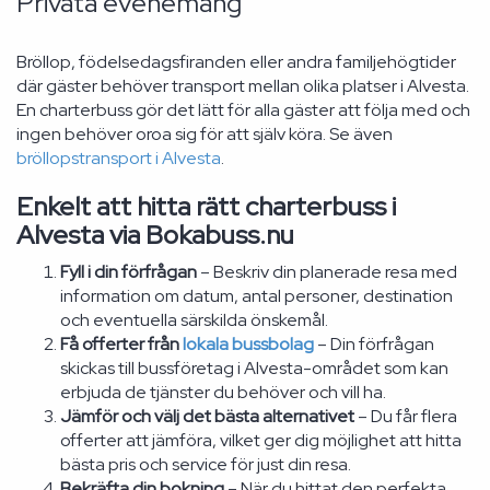
Privata evenemang
Bröllop, födelsedagsfiranden eller andra familjehögtider
där gäster behöver transport mellan olika platser i Alvesta.
En charterbuss gör det lätt för alla gäster att följa med och
ingen behöver oroa sig för att själv köra. Se även
bröllopstransport i Alvesta
.
Enkelt att hitta rätt charterbuss i
Alvesta via Bokabuss.nu
Fyll i din förfrågan
– Beskriv din planerade resa med
information om datum, antal personer, destination
och eventuella särskilda önskemål.
Få offerter från
lokala bussbolag
– Din förfrågan
skickas till bussföretag i Alvesta-området som kan
erbjuda de tjänster du behöver och vill ha.
Jämför och välj det bästa alternativet
– Du får flera
offerter att jämföra, vilket ger dig möjlighet att hitta
bästa pris och service för just din resa.
Bekräfta din bokning
– När du hittat den perfekta