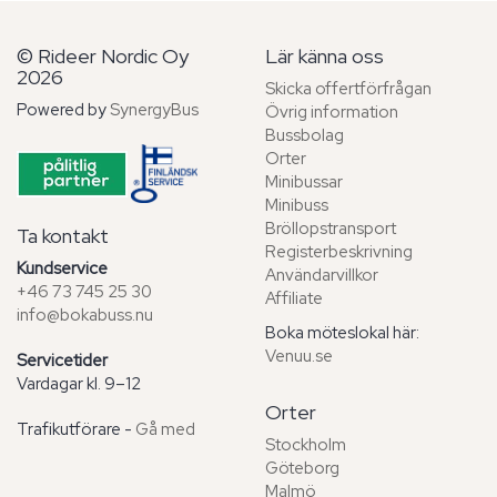
© Rideer Nordic Oy
Lär känna oss
2026
Skicka offertförfrågan
Powered by
SynergyBus
Övrig information
Bussbolag
Orter
Minibussar
Minibuss
Bröllopstransport
Ta kontakt
Registerbeskrivning
Kundservice
Användarvillkor
+46 73 745 25 30
Affiliate
info@bokabuss.nu
Boka möteslokal här:
Venuu.se
Servicetider
Vardagar kl. 9–12
Orter
Trafikutförare -
Gå med
Stockholm
Göteborg
Malmö