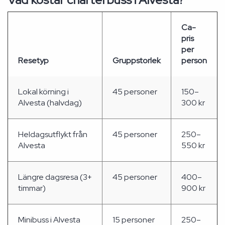
Ca-
pris
per
Resetyp
Gruppstorlek
person
Lokal körning i
45 personer
150–
Alvesta (halvdag)
300 kr
Heldagsutflykt från
45 personer
250–
Alvesta
550 kr
Längre dagsresa (3+
45 personer
400–
timmar)
900 kr
Minibuss i Alvesta
15 personer
250–